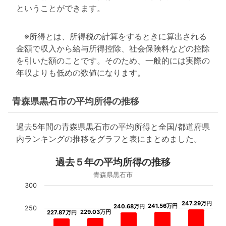
ということができます。
※所得とは、所得税の計算をするときに算出される
金額で収入から給与所得控除、社会保険料などの控除
を引いた額のことです。そのため、一般的には実際の
年収よりも低めの数値になります。
青森県黒石市の平均所得の推移
過去5年間の青森県黒石市の平均所得と全国/都道府県
内ランキングの推移をグラフと表にまとめました。
過去５年の平均所得の推移
青森県黒石市
300
247.29万円
247.29万円
241.56万円
241.56万円
240.68万円
240.68万円
250
229.03万円
229.03万円
227.87万円
227.87万円