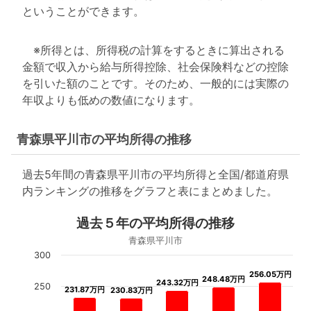
ということができます。
※所得とは、所得税の計算をするときに算出される
金額で収入から給与所得控除、社会保険料などの控除
を引いた額のことです。そのため、一般的には実際の
年収よりも低めの数値になります。
青森県平川市の平均所得の推移
過去5年間の青森県平川市の平均所得と全国/都道府県
内ランキングの推移をグラフと表にまとめました。
過去５年の平均所得の推移
青森県平川市
300
256.05万円
256.05万円
248.48万円
248.48万円
243.32万円
243.32万円
250
231.87万円
231.87万円
230.83万円
230.83万円