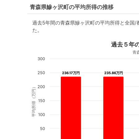
青森県鰺ヶ沢町の平均所得の推移
過去5年間の青森県鰺ヶ沢町の平均所得と全国
た。
過去５年
青
300
250
236.17万円
236.17万円
235.86万円
235.86万円
200
平均所得（万円）
150
100
50