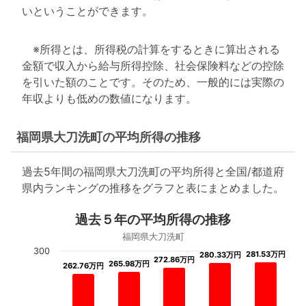
いということができます。
※所得とは、所得税の計算をするときに算出される
金額で収入から給与所得控除、社会保険料などの控除
を引いた額のことです。そのため、一般的には実際の
年収よりも低めの数値になります。
福岡県大刀洗町の平均所得の推移
過去5年間の福岡県大刀洗町の平均所得と全国/都道府
県内ランキングの推移をグラフと表にまとめました。
過去５年の平均所得の推移
福岡県大刀洗町
300
281.53万円
281.53万円
280.33万円
280.33万円
272.86万円
272.86万円
265.98万円
265.98万円
262.76万円
262.76万円