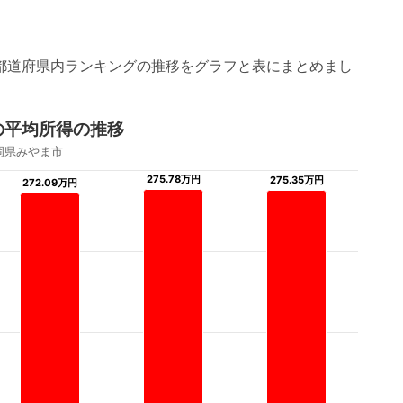
/都道府県内ランキングの推移をグラフと表にまとめまし
の平均所得の推移
岡県みやま市
275.78万円
275.78万円
275.35万円
275.35万円
272.09万円
272.09万円