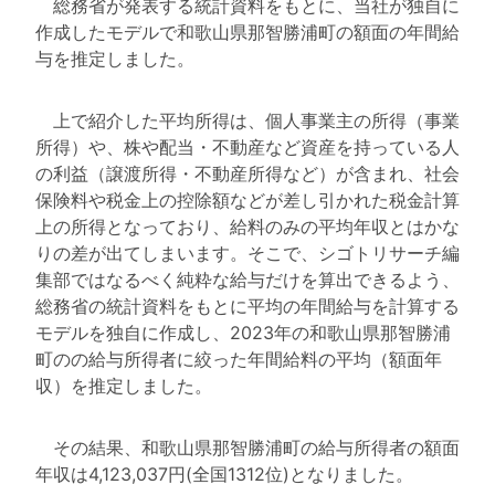
総務省が発表する統計資料をもとに、当社が独自に
作成したモデルで和歌山県那智勝浦町の額面の年間給
与を推定しました。
上で紹介した平均所得は、個人事業主の所得（事業
所得）や、株や配当・不動産など資産を持っている人
の利益（譲渡所得・不動産所得など）が含まれ、社会
保険料や税金上の控除額などが差し引かれた税金計算
上の所得となっており、給料のみの平均年収とはかな
りの差が出てしまいます。そこで、シゴトリサーチ編
集部ではなるべく純粋な給与だけを算出できるよう、
総務省の統計資料をもとに平均の年間給与を計算する
モデルを独自に作成し、2023年の和歌山県那智勝浦
町のの給与所得者に絞った年間給料の平均（額面年
収）を推定しました。
その結果、和歌山県那智勝浦町の給与所得者の額面
年収は4,123,037円(全国1312位)となりました。