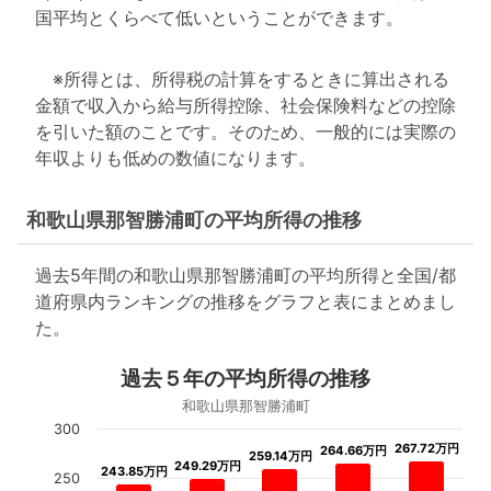
国平均とくらべて低いということができます。
※所得とは、所得税の計算をするときに算出される
金額で収入から給与所得控除、社会保険料などの控除
を引いた額のことです。そのため、一般的には実際の
年収よりも低めの数値になります。
和歌山県那智勝浦町の平均所得の推移
過去5年間の和歌山県那智勝浦町の平均所得と全国/都
道府県内ランキングの推移をグラフと表にまとめまし
た。
過去５年の平均所得の推移
和歌山県那智勝浦町
300
267.72万円
267.72万円
264.66万円
264.66万円
259.14万円
259.14万円
249.29万円
249.29万円
243.85万円
243.85万円
250