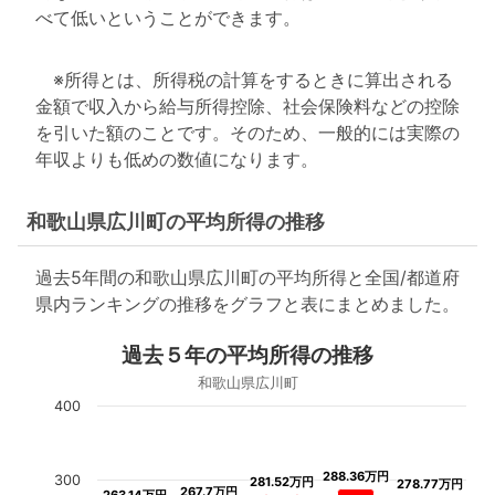
べて低いということができます。
※所得とは、所得税の計算をするときに算出される
金額で収入から給与所得控除、社会保険料などの控除
を引いた額のことです。そのため、一般的には実際の
年収よりも低めの数値になります。
和歌山県広川町の平均所得の推移
過去5年間の和歌山県広川町の平均所得と全国/都道府
県内ランキングの推移をグラフと表にまとめました。
過去５年の平均所得の推移
和歌山県広川町
400
288.36万円
288.36万円
300
281.52万円
281.52万円
278.77万円
278.77万円
267.7万円
267.7万円
263.14万円
263.14万円