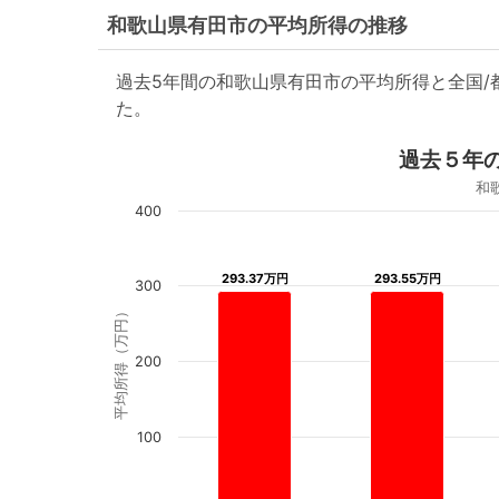
和歌山県有田市の平均所得の推移
過去5年間の和歌山県有田市の平均所得と全国
た。
過去５年
和
400
293.37万円
293.37万円
293.55万円
293.55万円
300
平均所得（万円）
200
100