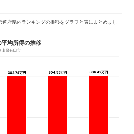
/都道府県内ランキングの推移をグラフと表にまとめまし
の平均所得の推移
歌山県有田市
306.42万円
306.42万円
304.55万円
304.55万円
302.74万円
302.74万円