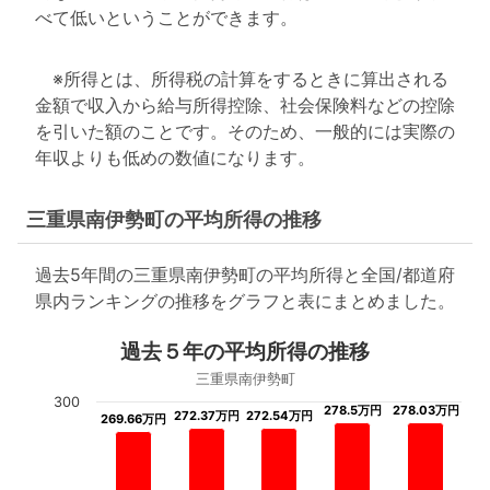
べて低いということができます。
※所得とは、所得税の計算をするときに算出される
金額で収入から給与所得控除、社会保険料などの控除
を引いた額のことです。そのため、一般的には実際の
年収よりも低めの数値になります。
三重県南伊勢町の平均所得の推移
過去5年間の三重県南伊勢町の平均所得と全国/都道府
県内ランキングの推移をグラフと表にまとめました。
過去５年の平均所得の推移
三重県南伊勢町
300
278.5万円
278.5万円
278.03万円
278.03万円
272.37万円
272.37万円
272.54万円
272.54万円
269.66万円
269.66万円