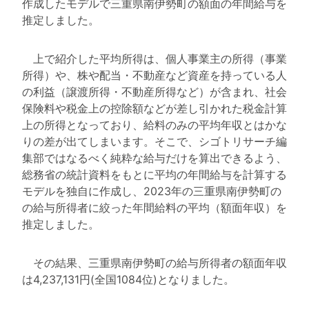
作成したモデルで三重県南伊勢町の額面の年間給与を
推定しました。
上で紹介した平均所得は、個人事業主の所得（事業
所得）や、株や配当・不動産など資産を持っている人
の利益（譲渡所得・不動産所得など）が含まれ、社会
保険料や税金上の控除額などが差し引かれた税金計算
上の所得となっており、給料のみの平均年収とはかな
りの差が出てしまいます。そこで、シゴトリサーチ編
集部ではなるべく純粋な給与だけを算出できるよう、
総務省の統計資料をもとに平均の年間給与を計算する
モデルを独自に作成し、2023年の三重県南伊勢町の
の給与所得者に絞った年間給料の平均（額面年収）を
推定しました。
その結果、三重県南伊勢町の給与所得者の額面年収
は4,237,131円(全国1084位)となりました。