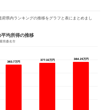
都道府県内ランキングの推移をグラフと表にまとめまし
の平均所得の推移
重県桑名市
384.25万円
384.25万円
377.32万円
377.32万円
363.7万円
363.7万円