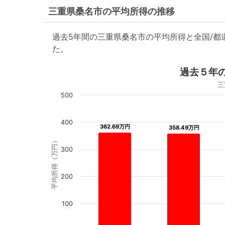
三重県桑名市の平均所得の推移
過去5年間の三重県桑名市の平均所得と全国/
た。
過去５年
三
500
400
362.69万円
362.69万円
358.49万円
358.49万円
平均所得（万円）
300
200
100