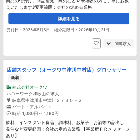
商品の仕分け、商品補充、陳列など☆未経験の方も丁寧にお教
えいたします♪変更範囲：会社の定める業務
詳細を見る
受付日：2026年8月6日 紹介期限日：2026年10月31日
関連求人
店舗スタッフ（オークワ中津川中村店）グロッサリー
新着
株式会社オークワ
ハローワーク和歌山の求人
岐阜県中津川市中津川２７３０－２
パート・アルバイト
時給
1,080円～ 1,180円
飲料、インスタント食品、調味料、お菓子、お酒等の品出し、
発注など変更範囲：会社の定める業務 【事業所ＰＲメッセージ
あり】