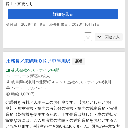
範囲：変更なし
詳細を見る
受付日：2026年8月6日 紹介期限日：2026年10月31日
関連求人
用務員／未経験ＯＫ／中津川駅
新着
株式会社ベストライフ中部
ハローワーク新宿の求人
岐阜県中津川市北野町４－２０当社ベストライフ中津川
パート・アルバイト
時給
1,070円
介護付き有料老人ホームのお仕事です。【お願いしたいお仕
事】・居室清掃・館内共有部分の清掃・館内の営繕業務・洗濯
業務（乾燥機を使用するため、干す作業は無し）・車の運転が
得意な方には、ご入居者様の病院への送迎業務をお願いするこ
ともあります。※診察の付き添いはありません。運転が得意な方