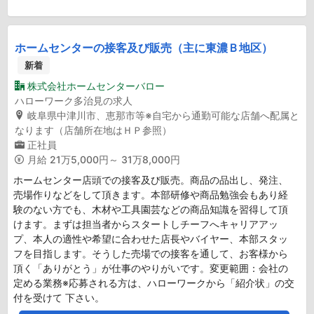
ホームセンターの接客及び販売（主に東濃Ｂ地区）
新着
株式会社ホームセンターバロー
ハローワーク多治見の求人
岐阜県中津川市、恵那市等※自宅から通勤可能な店舗へ配属と
なります（店舗所在地はＨＰ参照）
正社員
月給
21万5,000円～ 31万8,000円
ホームセンター店頭での接客及び販売。商品の品出し、発注、
売場作りなどをして頂きます。本部研修や商品勉強会もあり経
験のない方でも、木材や工具園芸などの商品知識を習得して頂
けます。まずは担当者からスタートしチーフへキャリアアッ
プ、本人の適性や希望に合わせた店長やバイヤー、本部スタッ
フを目指します。そうした売場での接客を通して、お客様から
頂く「ありがとう」が仕事のやりがいです。変更範囲：会社の
定める業務※応募される方は、ハローワークから「紹介状」の交
付を受けて 下さい。