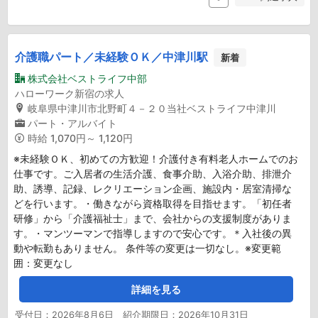
介護職パート／未経験ＯＫ／中津川駅
新着
株式会社ベストライフ中部
ハローワーク新宿の求人
岐阜県中津川市北野町４－２０当社ベストライフ中津川
パート・アルバイト
時給
1,070円～ 1,120円
※未経験ＯＫ、初めての方歓迎！介護付き有料老人ホームでのお
仕事です。ご入居者の生活介護、食事介助、入浴介助、排泄介
助、誘導、記録、レクリエーション企画、施設内・居室清掃な
どを行います。・働きながら資格取得を目指せます。「初任者
研修」から「介護福祉士」まで、会社からの支援制度がありま
す。・マンツーマンで指導しますので安心です。＊入社後の異
動や転勤もありません。 条件等の変更は一切なし。※変更範
囲：変更なし
詳細を見る
受付日：2026年8月6日 紹介期限日：2026年10月31日