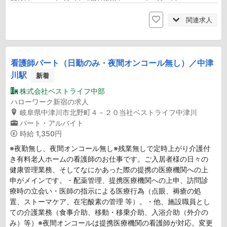
関連求人
看護師パート（日勤のみ・夜間オンコール無し）／中津
川駅
新着
株式会社ベストライフ中部
ハローワーク新宿の求人
岐阜県中津川市北野町４－２０当社ベストライフ中津川
パート・アルバイト
時給
1,350円
※夜勤無し、夜間オンコール無し※残業無しで定時上がり介護付
き有料老人ホームの看護師のお仕事です。ご入居者様の日々の
健康管理業務、そしてなにかあった際の提携の医療機関への上
申がメインです。・配薬管理、提携医療機関への上申、訪問診
療時の立会い・医師の指示による医療行為（点眼、褥瘡の処
置、ストーマケア、在宅酸素の管理 等）。・他、施設職員とし
ての介護業務（食事介助、移動・移乗介助、入浴介助（外介の
み）等）※夜間オンコールは提携医療機関の看護師が対応。変更