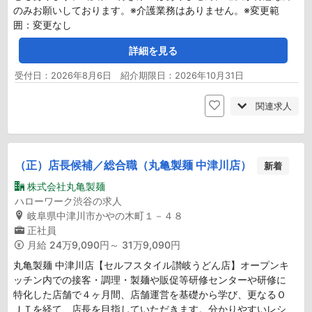
のみお願いしております。※介護業務はありません。※変更範
囲：変更なし
詳細を見る
受付日：2026年8月6日 紹介期限日：2026年10月31日
関連求人
（正）店長候補／総合職（丸亀製麺 中津川店）
新着
株式会社丸亀製麺
ハローワーク渋谷の求人
岐阜県中津川市かやの木町１－４８
正社員
月給
24万9,090円～ 31万9,090円
丸亀製麺 中津川店【セルフスタイル讃岐うどん店】オープンキ
ッチン内での接客・調理・製麺や販促等研修センターや研修に
特化した店舗で４ヶ月間、店舗運営を基礎から学び、更なるＯ
ＪＴを経て、店長を目指していただきます。分かりやすいレシ