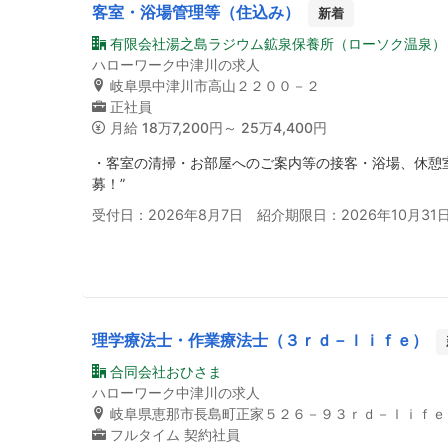
客室・浴場管理等（住込み）
新着
有限会社湯之島ラジウム鉱泉保養所（ローソク温泉）
ハローワーク中津川の求人
岐阜県中津川市高山２２００－２
正社員
月給
18万7,200円～ 25万4,400円
・客室の清掃・お部屋へのご案内等の接客・浴場、休憩室
募！”
受付日：2026年8月7日 紹介期限日：2026年10月31
理学療法士・作業療法士（３ｒｄ－ｌｉｆｅ）
合同会社おひさま
ハローワーク中津川の求人
岐阜県恵那市長島町正家５２６－９３ｒｄ－ｌｉｆｅ
フルタイム
契約社員