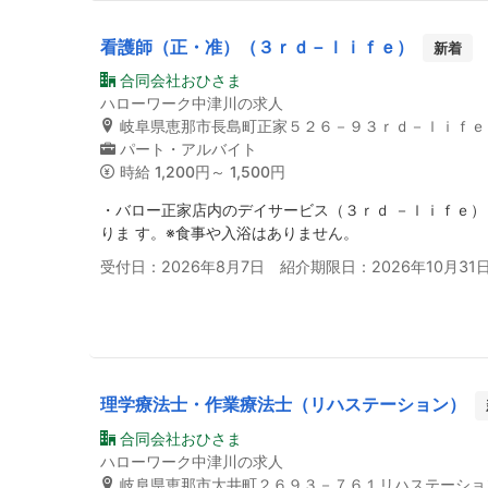
看護師（正・准）（３ｒｄ－ｌｉｆｅ）
新着
合同会社おひさま
ハローワーク中津川の求人
岐阜県恵那市長島町正家５２６－９３ｒｄ－ｌｉｆｅ
パート・アルバイト
時給
1,200円～ 1,500円
・バロー正家店内のデイサービス（３ｒｄ －ｌｉｆｅ
りま す。※食事や入浴はありません。
受付日：2026年8月7日 紹介期限日：2026年10月31
理学療法士・作業療法士（リハステーション）
合同会社おひさま
ハローワーク中津川の求人
岐阜県恵那市大井町２６９３－７６１リハステーショ