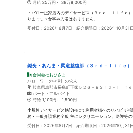
月給
25万円～ 38万8,000円
・バロー正家店内のデイサービス（３ｒｄ －ｌｉｆｅ
りま す。※食事や入浴はありません。
受付日：2026年8月7日 紹介期限日：2026年10月31
鍼灸・あんま・柔道整復師（３ｒｄ－ｌｉｆｅ）
合同会社おひさま
ハローワーク中津川の求人
岐阜県恵那市長島町正家５２６－９３ｒｄ－ｌｉｆｅ
パート・アルバイト
時給
1,100円～ 1,500円
小規模デイサービス施設内にて利用者様へのリハビリ補
務・一般介護業務全般 主にレクリエーション、送迎等の
受付日：2026年8月7日 紹介期限日：2026年10月31