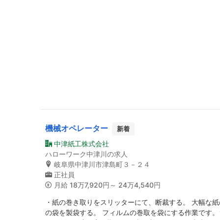
機械オペレーター
新着
中津紙工株式会社
ハローワーク中津川の求人
岐阜県中津川市津島町３－２４
正社員
月給
18万7,920円～ 24万4,540円
・紙の巻き取りをスリッターにて、断裁する。 大幅な
の袋を製袋する。 フィルムの巻取を袋にする作業です