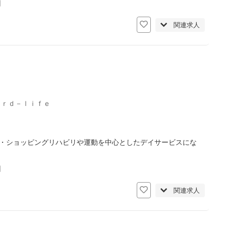
日
関連求人
３ｒｄ－ｌｉｆｅ
）・ショッピングリハビリや運動を中心としたデイサービスにな
日
関連求人