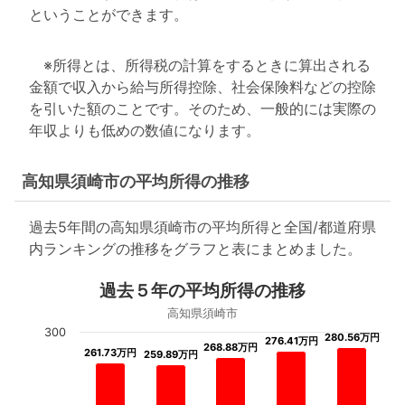
ということができます。
※所得とは、所得税の計算をするときに算出される
金額で収入から給与所得控除、社会保険料などの控除
を引いた額のことです。そのため、一般的には実際の
年収よりも低めの数値になります。
高知県須崎市の平均所得の推移
過去5年間の高知県須崎市の平均所得と全国/都道府県
内ランキングの推移をグラフと表にまとめました。
過去５年の平均所得の推移
高知県須崎市
300
280.56万円
280.56万円
276.41万円
276.41万円
268.88万円
268.88万円
261.73万円
261.73万円
259.89万円
259.89万円