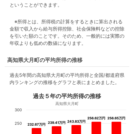
ということができます。
※所得とは、所得税の計算をするときに算出される
金額で収入から給与所得控除、社会保険料などの控除
を引いた額のことです。そのため、一般的には実際の
年収よりも低めの数値になります。
高知県大月町の平均所得の推移
過去5年間の高知県大月町の平均所得と全国/都道府県
内ランキングの推移をグラフと表にまとめました。
過去５年の平均所得の推移
高知県大月町
300
256.62万円
256.62万円
256.65万円
256.65万円
243.83万円
243.83万円
239.41万円
239.41万円
250
232.67万円
232.67万円