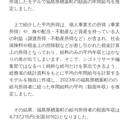
作成したモデルで福島県楢葉町の額面の年間給与を推
定しました。
上で紹介した平均所得は、個人事業主の所得（事業
所得）や、株や配当・不動産など資産を持っている人
の利益（譲渡所得・不動産所得など）が含まれ、社会
保険料や税金上の控除額などが差し引かれた税金計算
上の所得となっており、給料のみの平均年収とはかな
りの差が出てしまいます。そこで、シゴトリサーチ編
集部ではなるべく純粋な給与だけを算出できるよう、
総務省の統計資料をもとに平均の年間給与を計算する
モデルを独自に作成し、2023年の福島県楢葉町のの
給与所得者に絞った年間給料の平均（額面年収）を推
定しました。
その結果、福島県楢葉町の給与所得者の額面年収は
4,737,215円(全国301位)となりました。