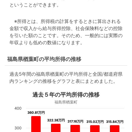
ということができます。
※所得とは、所得税の計算をするときに算出される
金額で収入から給与所得控除、社会保険料などの控除
を引いた額のことです。そのため、一般的には実際の
年収よりも低めの数値になります。
福島県楢葉町の平均所得の推移
過去5年間の福島県楢葉町の平均所得と全国/都道府県
内ランキングの推移をグラフと表にまとめました。
過去５年の平均所得の推移
福島県楢葉町
400
360.81万円
360.81万円
322.38万円
322.38万円
317.16万円
317.16万円
315.02万円
315.02万円
315.84万円
315.84万円
300