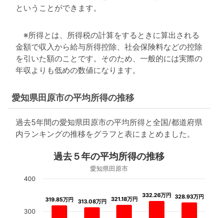
ということができます。
※所得とは、所得税の計算をするときに算出される
金額で収入から給与所得控除、社会保険料などの控除
を引いた額のことです。そのため、一般的には実際の
年収よりも低めの数値になります。
愛知県田原市の平均所得の推移
過去5年間の愛知県田原市の平均所得と全国/都道府県
内ランキングの推移をグラフと表にまとめました。
過去５年の平均所得の推移
愛知県田原市
400
332.26万円
332.26万円
328.93万円
328.93万円
321.18万円
321.18万円
319.85万円
319.85万円
313.08万円
313.08万円
300