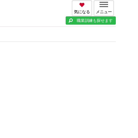
気になる
メニュー
職業訓練も探せます