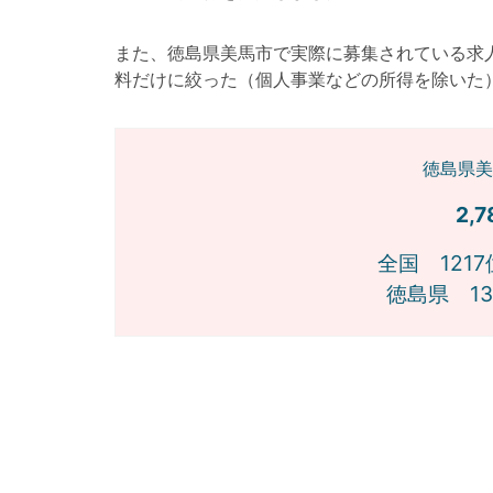
また、徳島県美馬市で実際に募集されている求
料だけに絞った（個人事業などの所得を除いた
徳島県美
2,
全国 1217
徳島県 13