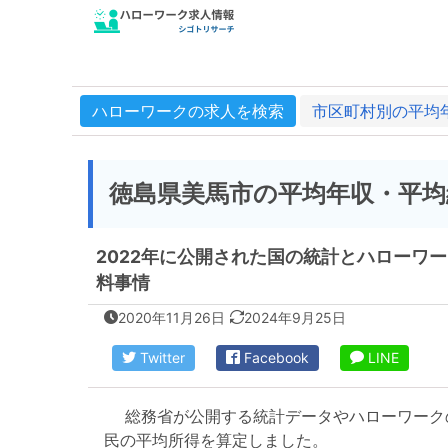
ハローワークの求人を検索
市区町村別の平均
徳島県美馬市の平均年収・平均
2022年に公開された国の統計とハローワ
料事情
2020年11月26日
2024年9月25日
Twitter
Facebook
LINE
総務省が公開する統計データやハローワーク
民の平均所得を算定しました。