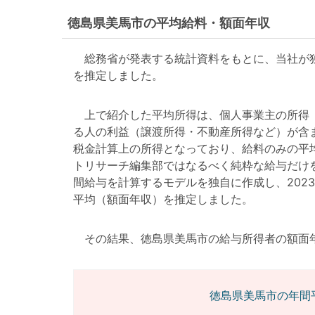
徳島県美馬市の平均給料・額面年収
総務省が発表する統計資料をもとに、当社が独
を推定しました。
上で紹介した平均所得は、個人事業主の所得（
る人の利益（譲渡所得・不動産所得など）が含
税金計算上の所得となっており、給料のみの平
トリサーチ編集部ではなるべく純粋な給与だけ
間給与を計算するモデルを独自に作成し、202
平均（額面年収）を推定しました。
その結果、徳島県美馬市の給与所得者の額面年収は4
徳島県美馬市の年間