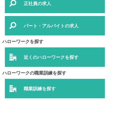
正社員の求人
パート・アルバイトの求人
ハローワークを探す
近くのハローワークを探す
ハローワークの職業訓練を探す
職業訓練を探す