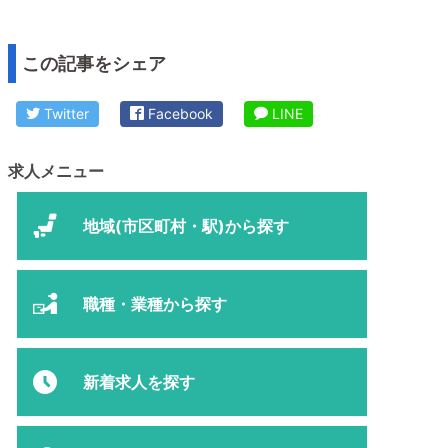
この記事をシェア
Twitter
Facebook
LINE
求人メニュー
地域(市区町村・駅)から探す
職種・業種から探す
新着求人を探す