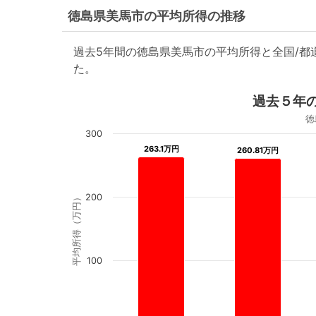
徳島県美馬市の平均所得の推移
過去5年間の徳島県美馬市の平均所得と全国/
た。
過去５年
徳
300
263.1万円
263.1万円
260.81万円
260.81万円
200
平均所得（万円）
100