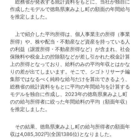
総務省が発表する統計資料をもとに、当社が独自に
作成したモデルで徳島県東みよし町の額面の年間給与
を推定しました。
上で紹介した平均所得は、個人事業主の所得（事業
所得）や、株や配当・不動産など資産を持っている人
の利益（譲渡所得・不動産所得など）が含まれ、社会
保険料や税金上の控除額などが差し引かれた税金計算
上の所得となっており、給料のみの平均年収とはかな
りの差が出てしまいます。そこで、シゴトリサーチ編
集部ではなるべく純粋な給与だけを算出できるよう、
総務省の統計資料をもとに平均の年間給与を計算する
モデルを独自に作成し、2023年の徳島県東みよし町
のの給与所得者に絞った年間給料の平均（額面年収）
を推定しました。
その結果、徳島県東みよし町の給与所得者の額面年
収は4,085,302円(全国1386位)となりました。