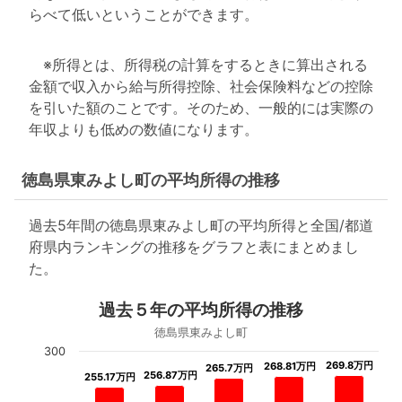
らべて低いということができます。
※所得とは、所得税の計算をするときに算出される
金額で収入から給与所得控除、社会保険料などの控除
を引いた額のことです。そのため、一般的には実際の
年収よりも低めの数値になります。
徳島県東みよし町の平均所得の推移
過去5年間の徳島県東みよし町の平均所得と全国/都道
府県内ランキングの推移をグラフと表にまとめまし
た。
過去５年の平均所得の推移
徳島県東みよし町
300
269.8万円
269.8万円
268.81万円
268.81万円
265.7万円
265.7万円
256.87万円
256.87万円
255.17万円
255.17万円