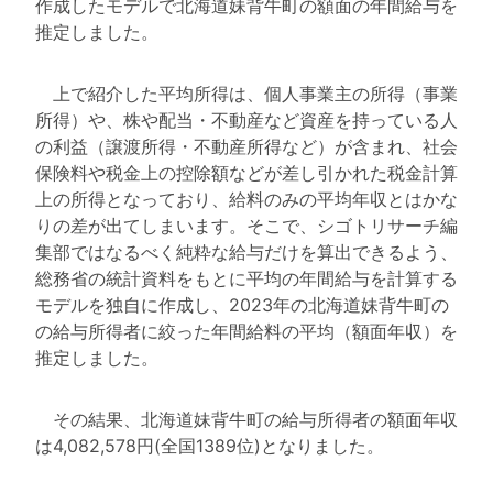
作成したモデルで北海道妹背牛町の額面の年間給与を
推定しました。
上で紹介した平均所得は、個人事業主の所得（事業
所得）や、株や配当・不動産など資産を持っている人
の利益（譲渡所得・不動産所得など）が含まれ、社会
保険料や税金上の控除額などが差し引かれた税金計算
上の所得となっており、給料のみの平均年収とはかな
りの差が出てしまいます。そこで、シゴトリサーチ編
集部ではなるべく純粋な給与だけを算出できるよう、
総務省の統計資料をもとに平均の年間給与を計算する
モデルを独自に作成し、2023年の北海道妹背牛町の
の給与所得者に絞った年間給料の平均（額面年収）を
推定しました。
その結果、北海道妹背牛町の給与所得者の額面年収
は4,082,578円(全国1389位)となりました。