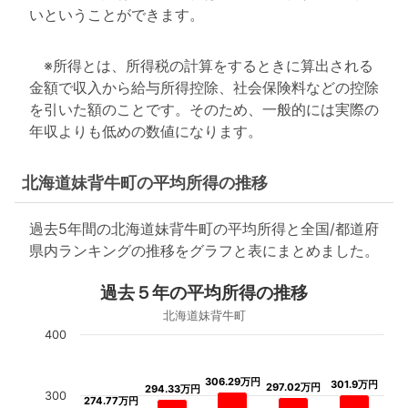
いということができます。
※所得とは、所得税の計算をするときに算出される
金額で収入から給与所得控除、社会保険料などの控除
を引いた額のことです。そのため、一般的には実際の
年収よりも低めの数値になります。
北海道妹背牛町の平均所得の推移
過去5年間の北海道妹背牛町の平均所得と全国/都道府
県内ランキングの推移をグラフと表にまとめました。
過去５年の平均所得の推移
北海道妹背牛町
400
306.29万円
306.29万円
301.9万円
301.9万円
297.02万円
297.02万円
294.33万円
294.33万円
300
274.77万円
274.77万円