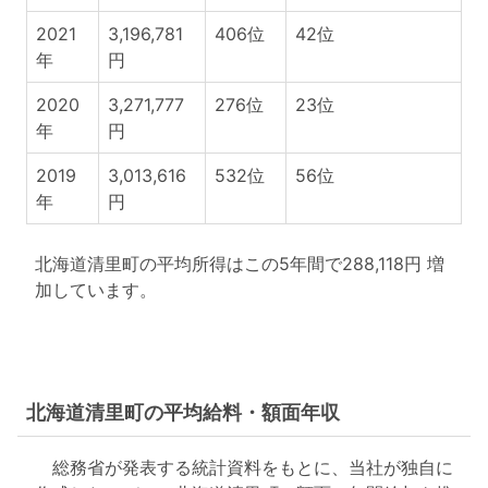
2021
3,196,781
406位
42位
年
円
2020
3,271,777
276位
23位
年
円
2019
3,013,616
532位
56位
年
円
北海道清里町の平均所得はこの5年間で288,118円 増
加しています。
北海道清里町の平均給料・額面年収
総務省が発表する統計資料をもとに、当社が独自に