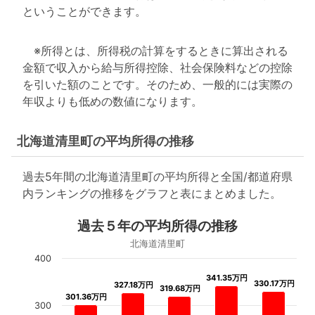
ということができます。
※所得とは、所得税の計算をするときに算出される
金額で収入から給与所得控除、社会保険料などの控除
を引いた額のことです。そのため、一般的には実際の
年収よりも低めの数値になります。
北海道清里町の平均所得の推移
過去5年間の北海道清里町の平均所得と全国/都道府県
内ランキングの推移をグラフと表にまとめました。
過去５年の平均所得の推移
北海道清里町
400
341.35万円
341.35万円
330.17万円
330.17万円
327.18万円
327.18万円
319.68万円
319.68万円
301.36万円
301.36万円
300