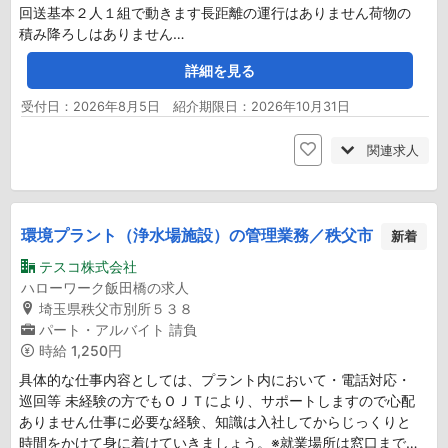
回送基本２人１組で動きます長距離の運行はありません荷物の
積み降ろしはありません…
詳細を見る
受付日：2026年8月5日 紹介期限日：2026年10月31日
関連求人
環境プラント（浄水場施設）の管理業務／秩父市
新着
テスコ株式会社
ハローワーク飯田橋の求人
埼玉県秩父市別所５３８
パート・アルバイト
請負
時給
1,250円
具体的な仕事内容としては、プラント内において・電話対応・
巡回等 未経験の方でもＯＪＴにより、サポートしますので心配
ありません仕事に必要な経験、知識は入社してからじっくりと
時間をかけて身に着けていきましょう。※就業場所は窓口まで…