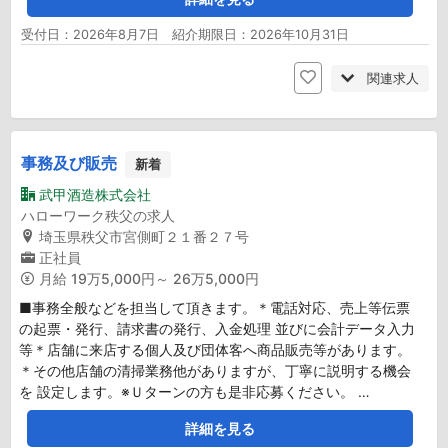
受付日：2026年8月7日 紹介期限日：2026年10月31日
関連求人
事務及び販売
新着
武甲酒造株式会社
ハローワーク秩父の求人
埼玉県秩父市宮側町２１番２７号
正社員
月給
19万5,000円～ 26万5,000円
■事務全般などを担当して頂きます。＊電話対応、売上等伝票
の起票・発行、請求書の発行、入金処理 並びに会計データ入力
等＊店舗に来店する個人及び団体客へ商品販売等があります。
＊その他店舗の清掃業務他がありますが、丁寧に説明する機会
を 設定します。※Ｕターンの方も是非応募ください。 …
詳細を見る