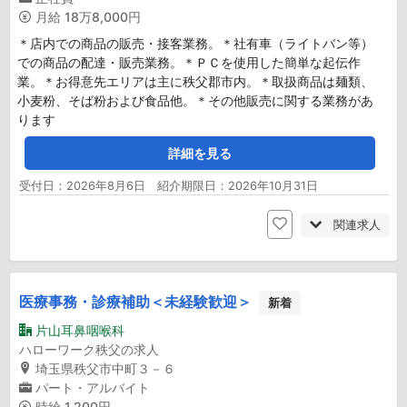
月給
18万8,000円
＊店内での商品の販売・接客業務。＊社有車（ライトバン等）
での商品の配達・販売業務。＊ＰＣを使用した簡単な起伝作
業。＊お得意先エリアは主に秩父郡市内。＊取扱商品は麺類、
小麦粉、そば粉および食品他。＊その他販売に関する業務があ
ります
詳細を見る
受付日：2026年8月6日 紹介期限日：2026年10月31日
関連求人
医療事務・診療補助＜未経験歓迎＞
新着
片山耳鼻咽喉科
ハローワーク秩父の求人
埼玉県秩父市中町３－６
パート・アルバイト
時給
1,200円