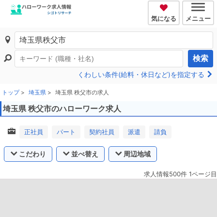
気になる
メニュー
検索
くわしい条件(給料・休日など)を指定する
トップ
埼玉県
埼玉県 秩父市の求人
埼玉県 秩父市のハローワーク求人
正社員
パート
契約社員
派遣
請負
こだわり
並べ替え
周辺地域
求人情報500件 1ページ目