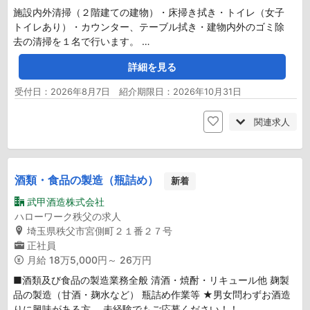
施設内外清掃（２階建ての建物）・床掃き拭き・トイレ（女子
トイレあり）・カウンター、テーブル拭き・建物内外のゴミ除
去の清掃を１名で行います。 …
詳細を見る
受付日：2026年8月7日 紹介期限日：2026年10月31日
関連求人
酒類・食品の製造（瓶詰め）
新着
武甲酒造株式会社
ハローワーク秩父の求人
埼玉県秩父市宮側町２１番２７号
正社員
月給
18万5,000円～ 26万円
■酒類及び食品の製造業務全般 清酒・焼酎・リキュール他 麹製
品の製造（甘酒・麹水など） 瓶詰め作業等 ★男女問わずお酒造
りに興味がある方、 未経験でもご応募ください！！ …