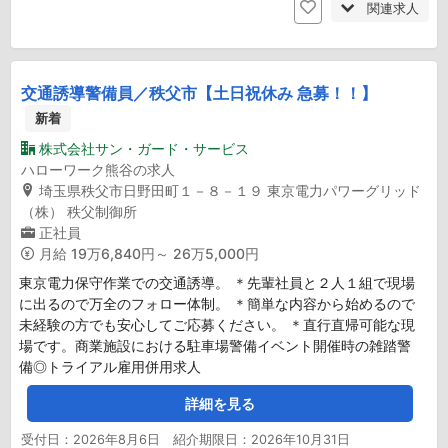
関連求人
交通誘導警備員／秩父市【土日祝休み 急募！！】
新着
株式会社サン・ガード・サービス
ハローワーク熊谷の求人
埼玉県秩父市日野田町１－８－１９ 東京電力パワーグリッド
（株） 秩父制御所
正社員
月給
19万6,840円～ 26万5,000円
東京電力保守作業での交通誘導。 ＊先輩社員と２人１組で現場
に出るので万全のフォロー体制。 ＊簡単な内容から始めるので
未経験の方でも安心してご応募ください。 ＊直行直帰可能な現
場です。商業施設における駐車場警備イベント開催時の雑踏警
備◎トライアル雇用併用求人
詳細を見る
受付日：2026年8月6日 紹介期限日：2026年10月31日