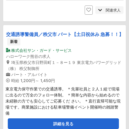
関連求人
交通誘導警備員／秩父市 パート【土日祝休み 急募！！】
新着
株式会社サン・ガード・サービス
ハローワーク熊谷の求人
埼玉県秩父市日野田町１－８ー１９ 東京電力パワーグリッド
（株） 秩父制御所
パート・アルバイト
時給
1,200円～ 1,450円
東京電力保守作業での交通誘導。 ＊先輩社員と２人１組で現場
に出るので万全のフォロー体制。 ＊簡単な内容から始めるので
未経験の方でも安心してご応募くだ さい。 ＊直行直帰可能な現
場です。商業施設における駐車場警備イベント開催時の雑踏警
備
詳細を見る