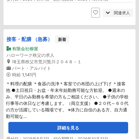
関連求人
接客・配膳 （急募）
新着
有限会社柳屋
ハローワーク秩父の求人
埼玉県秩父市荒川贄川２０４８－１
パート・アルバイト
時給
1,141円
＊料理の配膳 ＊食器の洗浄＊客室での布団の上げ下げ ＊接客
他 ●土日祝日・お盆・年末年始勤務可能な方歓迎。 ●週末の
み、平日のみ勤務を希望の方もご相談ください。 ●子供の学校
行事等の休日など考慮します。（両立支援） ●２０代～６０代
の方が活躍している職場です。 ※体力に自信のある方、自力通
勤可能な…
詳細を見る
受付日：2026年8月7日 紹介期限日：2026年10月31日