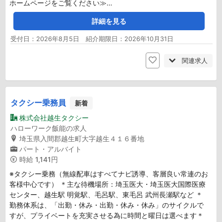
ホームページをご覧ください≫…
詳細を見る
受付日：2026年8月5日 紹介期限日：2026年10月31日
関連求人
タクシー乗務員
新着
株式会社越生タクシー
ハローワーク飯能の求人
埼玉県入間郡越生町大字越生４１６番地
パート・アルバイト
時給
1,141円
※タクシー乗務（無線配車はすべてナビ誘導、客層良い常連のお
客様中心です） ＊主な待機場所：埼玉医大・埼玉医大国際医療
センター、越生駅 明覚駅、毛呂駅、東毛呂 武州長瀬駅など ＊
勤務体系は、「出勤・休み・出勤・休み・休み」のサイクルで
すが、プライベートを充実させる為に時間と曜日は選べます＊