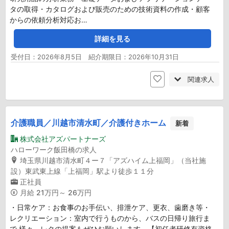
タの取得・カタログおよび販売のための技術資料の作成・顧客
からの依頼分析対応お…
詳細を見る
受付日：2026年8月5日 紹介期限日：2026年10月31日
関連求人
介護職員／川越市清水町／介護付きホーム
新着
株式会社アズパートナーズ
ハローワーク飯田橋の求人
埼玉県川越市清水町４ー７「アズハイム上福岡」（当社施
設）東武東上線「上福岡」駅より徒歩１１分
正社員
月給
21万円～ 26万円
・日常ケア：お食事のお手伝い、排泄ケア、更衣、歯磨き等・
レクリエーション：室内で行うものから、バスの日帰り旅行ま
で 様々。レクの提案もぜひお願いします。【初任者研修有資格