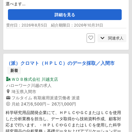
選べます…
詳細を見る
受付日：2026年8月5日 紹介期限日：2026年10月31日
関連求人
（派）クロマト（ＨＰＬＣ）のデータ採取／入間市
新着
ＷＤＢ株式会社 川越支店
ハローワーク川越の求人
埼玉県入間市
フルタイム
有期雇用派遣労働者
派遣
月給
24万6,500円～ 26万1,000円
科学研究用品開発企業にて、ＨＰＬＣやＧＣまたはＬＣを使用
した分析業務を担当し、データ取得から技術資料作成、顧客対
応まで行います。・ＨＰＬＣやＧＣまたはＬＣを使用した科学
研究用品の分析業務・基礎データおよびアプリケーションデー