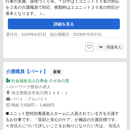
行事の実施、環境づくり等。＊日中は１ユニット１０名の対応
を２名の介護職員で対応、夜勤時は２ユニット２０名の対応が
基本となります。（…
詳細を見る
受付日：2026年8月5日 紹介期限日：2026年10月31日
関連求人
介護職員【パート】
新着
社会福祉法人白寿会 のぞみの里
ハローワーク熊谷の求人
埼玉県熊谷市拾六間２９９－１
パート・アルバイト
時給
1,150円～ 1,400円
●ユニット型特別養護老人ホームに入居されている方を介護す
るお仕事です。「笑顔と安心のケア」が施設の介護目標です。
≪当法人について詳しいことをお知りになりたい方は、 当法人