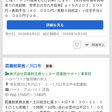
者での未経験、世帯主の方の月収例】ａ＋ｂの２０３，０００
円＋夜勤手当（４０，０００円／夜勤５回想定）＋住宅手当１
０，０００円で２６…
詳細を見る
受付日：2026年8月5日 紹介期限日：2026年10月31日
関連求人
図書館業務／川口市
新着
株式会社図書館流通センター 図書館サポート事業部
ハローワーク飯田橋の求人
埼玉県川口市川口１－１－１川口市立中央図書館
パート・アルバイト
請負
時給
1,150円～ 1,180円
図書館業務全般＊土日祝含む週３～４日＊８：３０～２１：１
５のうち実働７．５時間 ＊お問い合わせ受付は平日１７：００