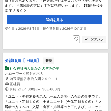
扱う作業もあります。・体を動かす仕事なのでやりがいがあり
ます。 ＊未経験の方にも丁寧に指導いたします。【郵便番号検
索 〒３５０２…
詳細を見る
受付日：2026年8月6日 紹介期限日：2026年10月31日
関連求人
介護職員【正職員】
新着
社会福祉法人白寿会 のぞみの里
ハローワーク熊谷の求人
埼玉県熊谷市拾六間２９９－１
正社員
月給
21万1,000円～ 30万600円
＊ユニット型特別養護老人ホーム入居者への介護の仕事です。
＊ユニット定員１０名、全６ユニット（全体定員６０名）＊入
居者の方々への、入浴・食事・排泄等のケアおよび、ユニット