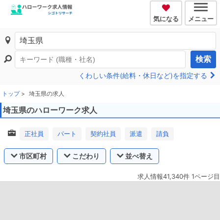
気になる
メニュー
検索
くわしい条件(給料・休日など)を指定する
トップ
埼玉県の求人
埼玉県のハローワーク求人
正社員
パート
契約社員
派遣
請負
市区町村
こだわり
並べ替え
求人情報41,340件 1ページ目