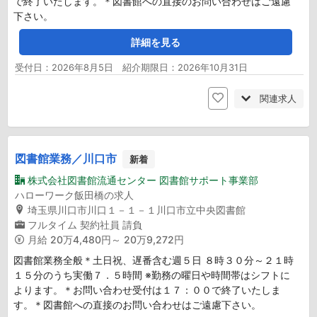
で終了いたします。＊図書館への直接のお問い合わせはご遠慮
下さい。
詳細を見る
受付日：2026年8月5日 紹介期限日：2026年10月31日
関連求人
図書館業務／川口市
新着
株式会社図書館流通センター 図書館サポート事業部
ハローワーク飯田橋の求人
埼玉県川口市川口１－１－１川口市立中央図書館
フルタイム
契約社員
請負
月給
20万4,480円～ 20万9,272円
図書館業務全般＊土日祝、遅番含む週５日 ８時３０分～２１時
１５分のうち実働７．５時間 ※勤務の曜日や時間帯はシフトに
よります。＊お問い合わせ受付は１７：００で終了いたしま
す。＊図書館への直接のお問い合わせはご遠慮下さい。