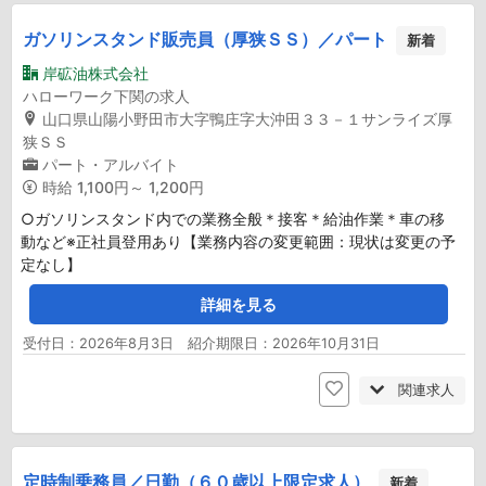
ガソリンスタンド販売員（厚狭ＳＳ）／パート
新着
岸砿油株式会社
ハローワーク下関の求人
山口県山陽小野田市大字鴨庄字大沖田３３－１サンライズ厚
狭ＳＳ
パート・アルバイト
時給
1,100円～ 1,200円
○ガソリンスタンド内での業務全般＊接客＊給油作業＊車の移
動など※正社員登用あり【業務内容の変更範囲：現状は変更の予
定なし】
詳細を見る
受付日：2026年8月3日 紹介期限日：2026年10月31日
関連求人
定時制乗務員／日勤（６０歳以上限定求人）
新着