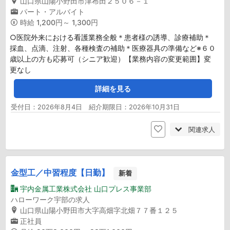
山口県山陽小野田市津布田２５０６－１
パート・アルバイト
時給
1,200円～ 1,300円
○医院外来における看護業務全般＊患者様の誘導、診療補助＊
採血、点滴、注射、各種検査の補助＊医療器具の準備など※６０
歳以上の方も応募可（シニア歓迎）【業務内容の変更範囲】変
更なし
詳細を見る
受付日：2026年8月4日 紹介期限日：2026年10月31日
関連求人
金型工／中習程度【日勤】
新着
宇内金属工業株式会社 山口プレス事業部
ハローワーク宇部の求人
山口県山陽小野田市大字高畑字北畑７７番１２５
正社員