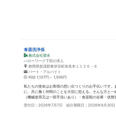
食器洗浄係
株式会社望水
ハローワーク下田の求人
静岡県賀茂郡東伊豆町奈良本１１２６－６
パート・アルバイト
時給
1,127円～ 1,500円
私たちの使命はお客様の想い出つくりのお手伝いです。
に、共に働く仲間のことを大切に想える。そんな方と一
（機械使用又は一部手洗いあり）・食器類の在庫・状態
受付日：2026年7月7日 紹介期限日：2026年9月30日