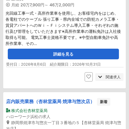
月給
20万7,900円～ 46万2,000円
光回線工事一式・高所作業車を使用し、お客様宅内をはじめ、
各電柱でのケーブル 張り工事・県内全域での防犯カメラ工事・
賃貸アパートへのＷｉ－Ｆｉシステム導入工事・それぞれの施
行及び管理をしていただきます※高所作業車の運転免許は入社後
取得も可能。 電気工事士資格不要です。※中型自動車免許や高
所作業車、その…
詳細を見る
受付日：2026年8月6日 紹介期限日：2026年10月31日
関連求人
店内販売業務（杏林堂薬局 焼津与惣次店）
新着
株式会社杏林堂薬局
ハローワーク浜松の求人
静岡県焼津市与惣次一丁目３番地の５【杏林堂薬局 焼津与惣
次店】