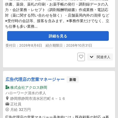
供書、薬袋、薬札の印刷・お薬手帳の発行・調剤録データの入
力・会計業務・レセプト（調剤報酬明細書）作成業務・電話応
対（薬に関する問い合わせを除く）・店舗薬局内外の清掃 など
※受付時の会話等、接客を含みます。※事務作業だけでなく、立
ち仕事も多い業務…
詳細を見る
受付日：2026年8月6日 紹介期限日：2026年10月31日
関連求人
広告代理店の営業マネージャー
新着
株式会社アクロス静岡
ハローワーク清水の求人
静岡県静岡市清水区巴町４－１６
正社員
月給
32万円
広告代理店の営業マネジャー具体的には・既存顧客の対応 →募