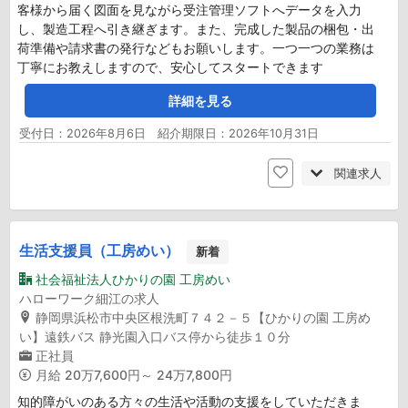
客様から届く図面を見ながら受注管理ソフトへデータを入力
し、製造工程へ引き継ぎます。また、完成した製品の梱包・出
荷準備や請求書の発行などもお願いします。一つ一つの業務は
丁寧にお教えしますので、安心してスタートできます
詳細を見る
受付日：2026年8月6日 紹介期限日：2026年10月31日
関連求人
生活支援員（工房めい）
新着
社会福祉法人ひかりの園 工房めい
ハローワーク細江の求人
静岡県浜松市中央区根洗町７４２－５【ひかりの園 工房め
い】遠鉄バス 静光園入口バス停から徒歩１０分
正社員
月給
20万7,600円～ 24万7,800円
知的障がいのある方々の生活や活動の支援をしていただきま