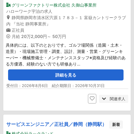
グリーンファクトリー株式会社 久御山事業所
ハローワーク宇治の求人
静岡県静岡市清水区宍原１７８３－１ 富嶽カントリークラブ
内 『当社 静岡事業所』
正社員
月給
20万2,000円～ 50万円
具体的には、以下のとおりです。ゴルフ場関係（造園・土木・
造景）・現場施工管理・調査、設計、測量・営業・グリーンキ
ーパー・機械整備士・メンテナンススタッフ※資格及び経験のあ
る方優遇、経験のない方でも研修あり…
詳細を見る
受付日：2026年8月6日 紹介期限日：2026年10月31日
関連求人
サービスエンジニア／正社員／静岡（静岡駅）
新着
株式会社ラックランド