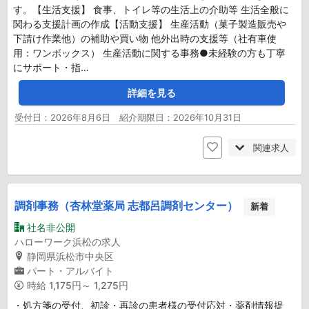
す。【生活支援】 食事、トイレ等の生活上の介助等 生活全般に
関わる支援計画の作成【活動支援】 生産活動（菓子製造販売や
下請け作業他）の補助や買い物 他外出時の支援等（社有車使
用：ワンボックス） 生産活動に関する事務●未経験の方も丁寧
にサポート・指…
詳細を見る
受付日：2026年8月6日 紹介期限日：2026年10月31日
関連求人
調剤事務（杏林堂薬局 志都呂調剤センター）
新着
社名非公開
ハローワーク浜松の求人
静岡県浜松市中央区
パート・アルバイト
時給
1,175円～ 1,275円
・処方箋の受付、初診・再診の患者様の受付応対・薬剤情報提