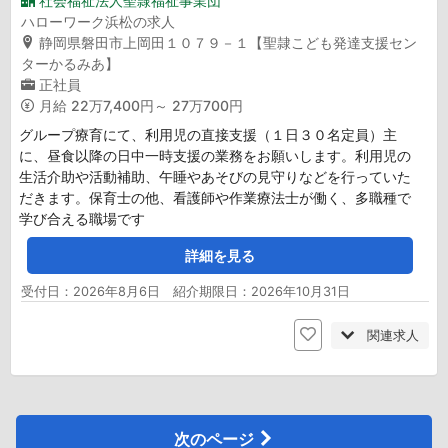
社会福祉法人聖隷福祉事業団
ハローワーク浜松の求人
静岡県磐田市上岡田１０７９－１【聖隷こども発達支援セン
ターかるみあ】
正社員
月給
22万7,400円～ 27万700円
グループ療育にて、利用児の直接支援（１日３０名定員）主
に、昼食以降の日中一時支援の業務をお願いします。利用児の
生活介助や活動補助、午睡やあそびの見守りなどを行っていた
だきます。保育士の他、看護師や作業療法士が働く、多職種で
学び合える職場です
詳細を見る
受付日：2026年8月6日 紹介期限日：2026年10月31日
関連求人
次のページ