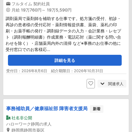
フルタイム
契約社員
月給
19万760円～ 19万5,590円
調剤薬局で薬剤師を補助する仕事です。処方箋の受付、初診・
再診の患者様の受付応対・薬剤情報提供書、薬袋、薬札の印
刷・お薬手帳の発行・調剤録データの入力・会計業務・レセプ
ト（調剤報酬明細書）作成業務・電話応対（薬に関する問い合
わせを除く）・店舗薬局内外の清掃 など※事務のお仕事の他に
受付窓口でのお客様応…
詳細を見る
受付日：2026年8月6日 紹介期限日：2026年10月31日
関連求人
事務補助員／健康福祉部 障害者支援局
新着
社名非公開
ハローワーク静岡の求人
静岡県静岡市葵区