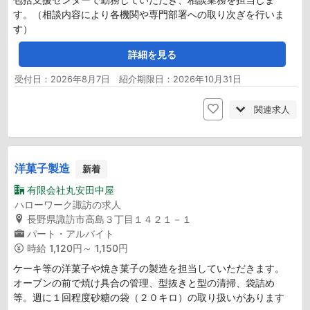
す。（相談内容により各機関や専門部署への取り次ぎを行いま
す）
詳細を見る
受付日：2026年8月7日 紹介期限日：2026年10月31日
関連求人
洋菓子製造
新着
有限会社丸安田中屋
ハローワーク諏訪の求人
長野県諏訪市高島３丁目１４２１－１
パート・アルバイト
時給
1,120円～ 1,150円
ケーキ等の洋菓子や焼き菓子の製造を担当していただきます。
オーブンの前で焼け具合の管理、型抜きと型の清掃、袋詰め
等。週に１回程度砂糖の袋（２０キロ）の取り扱いがあります