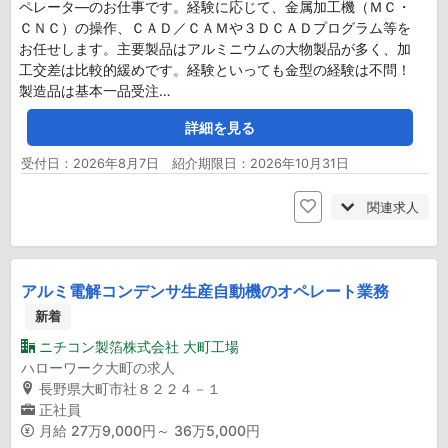
ペレータ―のお仕事です。経験に応じて、金属加工機（ＭＣ・
ＣＮＣ）の操作、ＣＡＤ／ＣＡＭや３ＤＣＡＤプログラム等を
お任せします。主要製品はアルミニウムの大物製品が多く、加
工交差は比較的緩めです。経験といっても金型の経験は不問！
製造品は基本一品受注…
詳細を見る
受付日：2026年8月7日 紹介期限日：2026年10月31日
関連求人
アルミ電解コンデンサ生産自動機のオペレート業務
新着
ニチコン製箔株式会社 大町工場
ハローワーク大町の求人
長野県大町市社８２２４－１
正社員
月給
27万9,000円～ 36万5,000円