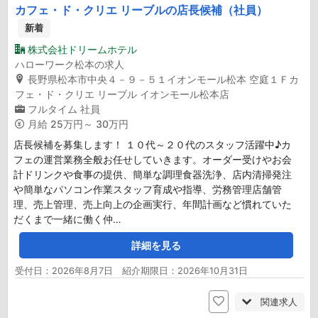
カフェ・ド・クリエ リーブルの店長候補（社員）
新着
株式会社ドリームホテル
ハローワーク松本の求人
長野県松本市中央４－９－５１イオンモール松本 空庭１Ｆカ
フェ・ド・クリエ リーブル イオンモール松本店
フルタイム
社員
月給
25万円～ 30万円
店長候補を募集します！ １０代～２０代のスタッフ活躍中♪カ
フェの運営業務全般お任せしていきます。オーダー受けやお会
計ドリンクや食事の提供、簡単な調理食器洗浄、店内清掃発注
や簡単なパソコン作業スタッフ育成や指導、労務管理店舗管
理、売上管理、売上向上の企画実行、年間計画など慣れていた
だくまで一緒に働く仲…
詳細を見る
受付日：2026年8月7日 紹介期限日：2026年10月31日
関連求人