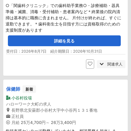
○「関歯科クリニック」での歯科助手業務○・診療補助・器具
準備・滅菌、消毒・受付補助・患者案内など＊終業後の院内清
掃は基本的に職務に含まれません。 片付けが終われば、すぐに
退勤できます。＊歯科衛生士を目指す方には資格取得のための
支援制度があります
詳細を見る
受付日：2026年8月7日 紹介期限日：2026年10月31日
関連求人
保健師
新着
小谷村役場
ハローワーク大町の求人
長野県北安曇郡小谷村大字中小谷丙１３１番地
正社員
月給
25万4,700円～ 26万3,400円
包括支援センターで勤務していただき、相談業務を担当しま