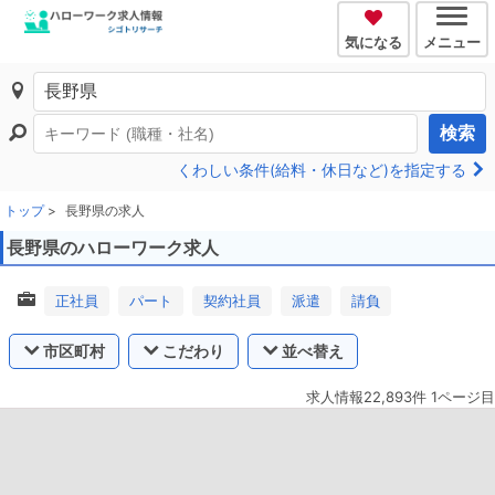
気になる
メニュー
検索
くわしい条件(給料・休日など)を指定する
トップ
長野県の求人
長野県のハローワーク求人
正社員
パート
契約社員
派遣
請負
市区町村
こだわり
並べ替え
求人情報22,893件 1ページ目