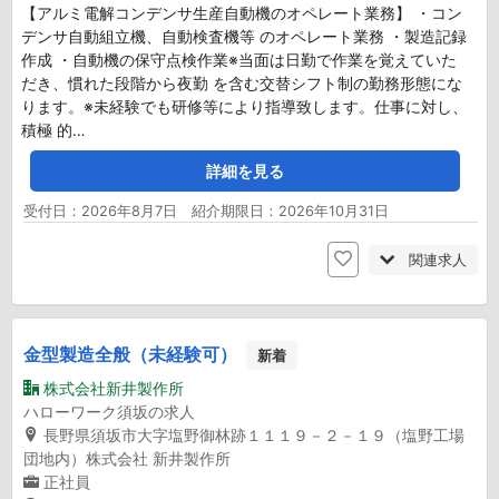
【アルミ電解コンデンサ生産自動機のオペレート業務】 ・コン
デンサ自動組立機、自動検査機等 のオペレート業務 ・製造記録
作成 ・自動機の保守点検作業※当面は日勤で作業を覚えていた
だき、慣れた段階から夜勤 を含む交替シフト制の勤務形態にな
ります。※未経験でも研修等により指導致します。仕事に対し、
積極 的…
詳細を見る
受付日：2026年8月7日 紹介期限日：2026年10月31日
関連求人
金型製造全般（未経験可）
新着
株式会社新井製作所
ハローワーク須坂の求人
長野県須坂市大字塩野御林跡１１１９－２－１９（塩野工場
団地内）株式会社 新井製作所
正社員