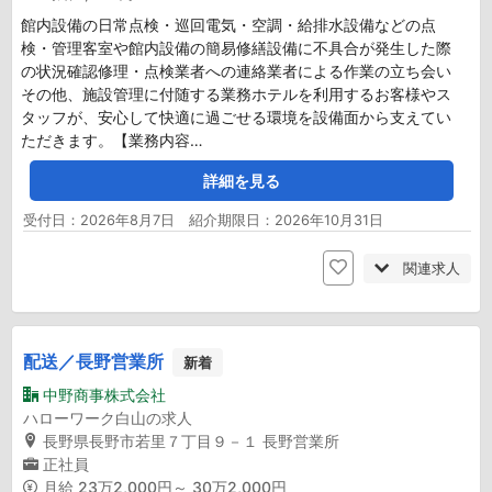
館内設備の日常点検・巡回電気・空調・給排水設備などの点
検・管理客室や館内設備の簡易修繕設備に不具合が発生した際
の状況確認修理・点検業者への連絡業者による作業の立ち会い
その他、施設管理に付随する業務ホテルを利用するお客様やス
タッフが、安心して快適に過ごせる環境を設備面から支えてい
ただきます。【業務内容…
詳細を見る
受付日：2026年8月7日 紹介期限日：2026年10月31日
関連求人
配送／長野営業所
新着
中野商事株式会社
ハローワーク白山の求人
長野県長野市若里７丁目９－１ 長野営業所
正社員
月給
23万2,000円～ 30万2,000円