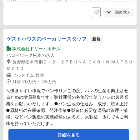
関連求人
ゲストハウスのベーカリースタッフ
新着
株式会社ドリームホテル
ハローワーク松本の求人
長野県松本市桐２－２－２７ＢＵＮＡ ＣＡＢＩＮ ＭＡＴＳＵ
ＭＯＴＯ
フルタイム
社員
月給
20万円～ 25万円
＼働きやすい環境でパン作り／この度、パンの生産を向上させ
るための増員募集です！弊社運営の各施設で使うパンの製造業
務をお願いいたします。●パン生地の仕込み、成形、焼き上げ
●原材料の在庫確認、発注作業●製造に必要な備品の管理・清
掃、などパン製造の実務経験のある方、大歓迎！少しでもご興
味を持っていただけま…
詳細を見る