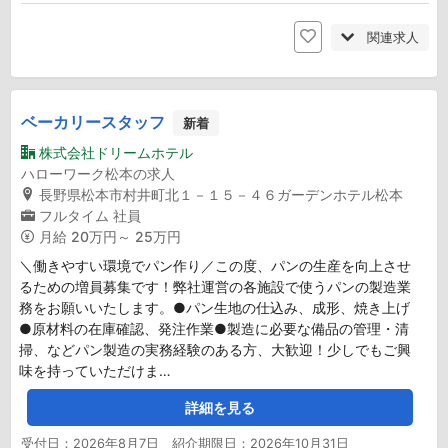
関連求人
ベーカリースタッフ
新着
株式会社ドリームホテル
ハローワーク松本の求人
長野県松本市村井町北１－１５－４６ガーデンホテル松本
フルタイム
社員
月給
20万円～ 25万円
＼働きやすい環境でパン作り／この度、パンの生産を向上させ
るための増員募集です！弊社運営の各施設で使うパンの製造業
務をお願いいたします。●パン生地の仕込み、成形、焼き上げ
●原材料の在庫確認、発注作業●製造に必要な備品の管理・清
掃、などパン製造の実務経験のある方、大歓迎！少しでもご興
味を持っていただけま…
詳細を見る
受付日：2026年8月7日 紹介期限日：2026年10月31日