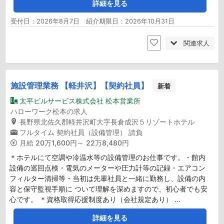
詳細を見る
受付日：2026年8月7日 紹介期限日：2026年10月31日
関連求人
施設管理業務 【軽井沢】【契約社員】
新着
太平ビルサービス株式会社 松本営業所
ハローワーク松本の求人
長野県北佐久郡軽井沢町大字長倉成沢５リゾートホテル
フルタイム
契約社員（設備管理）
請負
月給
20万1,600円～ 22万8,480円
＊ホテルにて空調や冷温水等の設備管理のお仕事です。・館内
設備の巡回点検・電気のメーターや圧力計等の記録・エアコン
フィルター清掃等・当初は先輩社員と一緒に勤務し、設備の内
容と保守監視手順に ついて理解を深めますので、初心者でも安
心です。 ＊資格取得応援制度あり（会社規定あり） …
詳細を見る