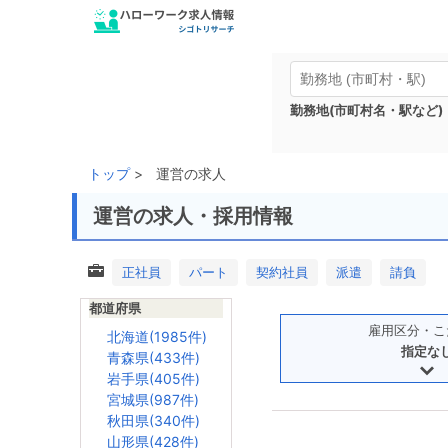
勤務地(市町村名・駅など)
トップ
運営の求人
運営の求人・採用情報
正社員
パート
契約社員
派遣
請負
都道府県
雇用区分・こ
北海道(1985件)
指定な
青森県(433件)
岩手県(405件)
宮城県(987件)
秋田県(340件)
山形県(428件)