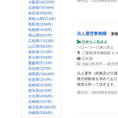
受付日：2026年8月6日
大阪府(4030件)
兵庫県(1978件)
奈良県(565件)
和歌山県(314件)
鳥取県(338件)
島根県(419件)
法人運営事務職
新着
岡山県(831件)
広島県(1302件)
医療法人凰林会
山口県(563件)
ハローワーク津の求人
徳島県(373件)
三重県津市榊原町５
香川県(599件)
正社員
愛媛県(573件)
月給
25万円～ 41万
高知県(221件)
法人運営（医療及び介護
福岡県(1944件)
務方経験者を求めており
佐賀県(317件)
推進を担って頂きます。
長崎県(434件)
熊本県(610件)
受付日：2026年8月6日
大分県(458件)
宮崎県(357件)
鹿児島県(685件)
沖縄県(584件)