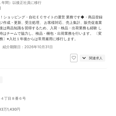
１年間）以後正社員に移行
円
！ショッピング・自社ＥＣサイトの運営 業務です◆・商品登録
ジ作成・更新、受注処理、 お客様対応、売上集計、販売促進業
後は商品知識を習得するため、入荷・検品・出荷業務も経験 し
時はチームで協力し、検品・梱包・出荷業務を行います。 〔変
務〕※入社１年後からは常用雇用に移行します。
 紹介期限日：2026年10月31日
関連求人
谷４丁目８番６号
33万1,430円