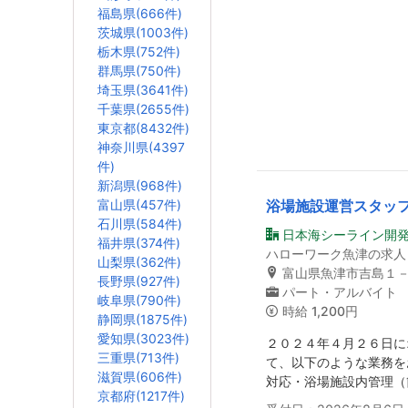
福島県(666件)
茨城県(1003件)
栃木県(752件)
群馬県(750件)
埼玉県(3641件)
千葉県(2655件)
東京都(8432件)
神奈川県(4397
件)
新潟県(968件)
富山県(457件)
浴場施設運営スタッ
石川県(584件)
日本海シーライン開発
福井県(374件)
ハローワーク魚津の求人
山梨県(362件)
富山県魚津市吉島１
長野県(927件)
パート・アルバイト
岐阜県(790件)
時給
1,200円
静岡県(1875件)
愛知県(3023件)
２０２４年４月２６日に
三重県(713件)
て、以下のような業務を
滋賀県(606件)
対応・浴場施設内管理（
京都府(1217件)