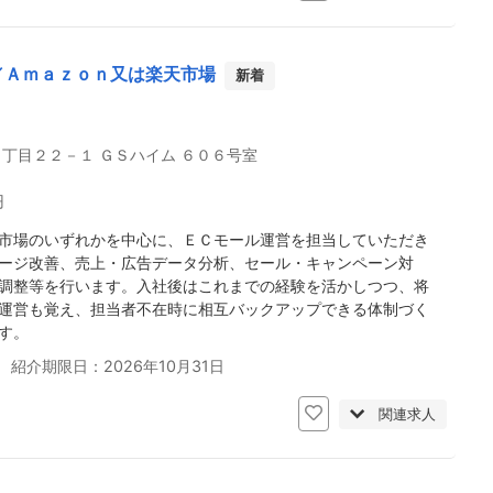
／Ａｍａｚｏｎ又は楽天市場
新着
丁目２２－１ ＧＳハイム ６０６号室
円
市場のいずれかを中心に、ＥＣモール運営を担当していただき
ージ改善、売上・広告データ分析、セール・キャンペーン対
調整等を行います。入社後はこれまでの経験を活かしつつ、将
運営も覚え、担当者不在時に相互バックアップできる体制づく
す。
 紹介期限日：2026年10月31日
関連求人