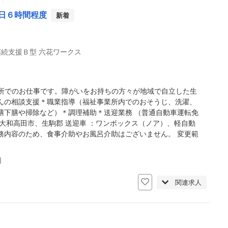
日６時間程度
新着
続支援Ｂ型 六花ワークス
所でのお仕事です。障がいをお持ちの方々が地域で自立した生
んの相談支援＊職業指導（福祉事業所内でのおそうじ、洗濯、
膳下膳や掃除など）＊調理補助＊送迎業務 （普通自動車運転免
大和高田市、生駒郡 送迎車 ：ワンボックス（ノア）、軽自動
務内容のため、食事介助やお風呂介助はございません。 変更範
日
関連求人