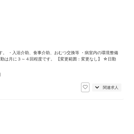
。 ・入浴介助、食事介助、おむつ交換等 ・病室内の環境整備
夜勤は月に３～４回程度です。 【変更範囲：変更なし】 ☆日勤
日
関連求人