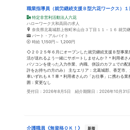
職業指導員（就労継続支援Ｂ型六花ワークス）１
特定非営利活動法人六花
ハローワーク大和高田の求人
奈良県北葛城郡上牧町米山台３丁目１１－１６ 就労継
パート・アルバイト
時給
1,150円～ 1,200円
◇２０２５年６月にオープンした就労継続支援Ｂ型事業
活が送れるよう一緒にサポートしませんか？＊利用者さ
パソコンを使った入力作業、内職、併設のカフェでの配
許をお持ちの方のみ） 主なエリア：北葛城郡、香芝市、
車いずれもＡＴ車＊利用者さんの「お仕事」に携わる業
囲：変更なし
受付日：2026年8月5日 紹介期限日：2026年10月31
介護職員《無資格ＯＫ！》
新着