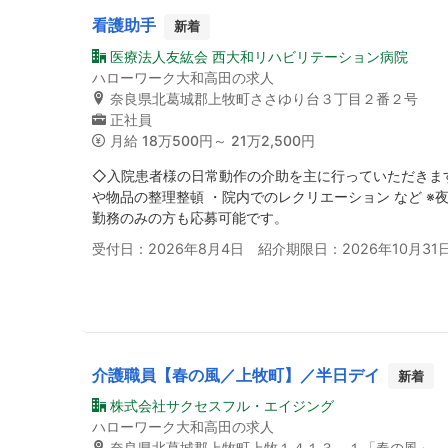
看護助手
新着
医療法人友紘会 西大和リハビリテーション病院
ハローワーク大和高田の求人
奈良県北葛城郡上牧町ささゆり台３丁目２番２号
正社員
月給
18万500円～ 21万2,500円
◇入院患者様の日常動作の介助を主に行っていただきます
や物品の整理整頓 ・院内でのレクリエーション など ※
勤務のみの方も応募可能です。
受付日：2026年8月4日 紹介期限日：2026年10月31
介護職員【春の風／上牧町】／半日デイ
新着
株式会社サクセスフル・エイジング
ハローワーク大和高田の求人
奈良県北葛城郡上牧町上牧１４１３－１「春の風」