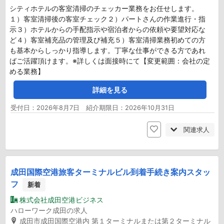
シティホテルの客室清掃のチェッカー業務をお任せします。
１）客室清掃後の客室チェック２）パートさんの作業進行・指
示３）ホテルからの手配指示や宿泊者からの依頼や要望対応な
ど４）客室補充品の管理及び補充５）客室清掃業務初めての方
も基本からしっかり指導します。丁寧な仕事ができる方であれ
ばご活躍頂けます。※詳しくは面接時にて【変更範囲：会社の定
める業務】
詳細を見る
受付日：2026年8月7日 紹介期限日：2026年10月31日
関連求人
成田国際空港旅客ターミナルビル到着手続き案内スタッ
フ
新着
株式会社成田空港ビジネス
ハローワーク成田の求人
成田市成田国際空港内 第１ターミナルまたは第２ターミナル