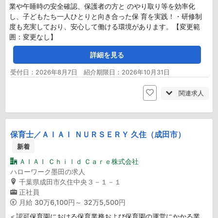
業や午睡時の安全確認、保護者の方と のやり取り等を効率化
し、子どもたち一人ひとりと向き合った保 育を実践！・研修制
度も充実しており、安心して働ける環境があります。【変更範
囲：変更なし】
詳細を見る
受付日：2026年8月7日 紹介期限日：2026年10月31日
関連求人
保育士／ＡＩＡＩ ＮＵＲＳＥＲＹ 久住（成田市）
新着
ＡＩＡＩ Ｃｈｉｌｄ Ｃａｒｅ株式会社
ハローワーク墨田の求人
千葉県成田市久住中央３－１－１
正社員
月給
30万6,100円～ 32万5,500円
＜認可保育園における保育業務および保育園の運営にかかる業