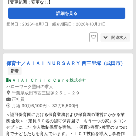
【変更範囲：変更なし】
詳細を見る
受付日：2026年8月7日 紹介期限日：2026年10月31日
関連求人
保育士／ＡＩＡＩ ＮＵＲＳＡＲＹ 西三里塚（成田市）
新着
ＡＩＡＩ Ｃｈｉｌｄ Ｃａｒｅ株式会社
ハローワーク墨田の求人
千葉県成田市西三里塚２５１－２９
正社員
月給
30万6,100円～ 32万5,500円
＜認可保育園における保育業務および保育園の運営にかかる業
務 全般＞・定員６０名の認可保育園で「もう一つの家」をコン
セプトにした 少人数制保育を実施。・保育×療育×教育の３つの
育で子どもたちを育んでいます。・ＩＣＴ技術を導入し事務作