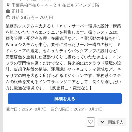
千葉県柏市柏６－４－２４ 柏ビルディング３階
正社員
月給
38万円～ 70万円
業務系システムを支えるＬｉｎｕｘサーバー環境の設計・構築
を担当いただけるエンジニアを募集します。扱うシステムは、
顧客管理・受発注管理・在庫管理など、企業活動の中核を担う
Ｗｅｂシステムが中心。要件に沿ったサーバー構成の検討、ミ
ドルウェアの選定、セキュリティやバックアップの設計など、
安定稼働を重視した基盤づくりに携わっていただきます。イン
フラの専門性を磨くだけでなく、将来的にはクラウド環境の設
計、仮想化基盤の構築、運用設計やセキュリティ領域など、キ
ャリアの幅を大きく広げられるポジションです。業務系システ
ムの根幹を支えるインフラエンジニアとして、長く活躍したい
方に最適な環境です。 【変更範囲：変更なし】
詳細を見る
受付日：2026年8月7日 紹介期限日：2026年10月31日
関連求人