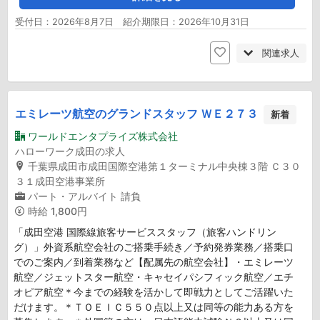
受付日：2026年8月7日 紹介期限日：2026年10月31日
関連求人
エミレーツ航空のグランドスタッフ ＷＥ２７３
新着
ワールドエンタプライズ株式会社
ハローワーク成田の求人
千葉県成田市成田国際空港第１ターミナル中央棟３階 Ｃ３０
３１成田空港事業所
パート・アルバイト
請負
時給
1,800円
「成田空港 国際線旅客サービススタッフ（旅客ハンドリン
グ）」外資系航空会社のご搭乗手続き／予約発券業務／搭乗口
でのご案内／到着業務など【配属先の航空会社】・エミレーツ
航空／ジェットスター航空・キャセイパシフィック航空／エチ
オピア航空＊今までの経験を活かして即戦力としてご活躍いた
だけます。＊ＴＯＥＩＣ５５０点以上又は同等の能力ある方を