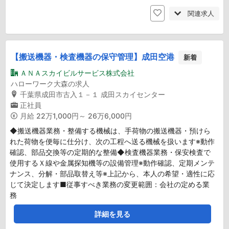
関連求人
【搬送機器・検査機器の保守管理】成田空港
新着
ＡＮＡスカイビルサービス株式会社
ハローワーク大森の求人
千葉県成田市古入１－１ 成田スカイセンター
正社員
月給
22万1,000円～ 26万6,000円
◆搬送機器業務・整備する機械は、手荷物の搬送機器・預けら
れた荷物を便毎に仕分け、次の工程へ送る機械を扱います※動作
確認、部品交換等の定期的な整備◆検査機器業務・保安検査で
使用するＸ線や金属探知機等の設備管理※動作確認、定期メンテ
ナンス、分解・部品取替え等※上記から、本人の希望・適性に応
じて決定します■従事すべき業務の変更範囲：会社の定める業
務
詳細を見る