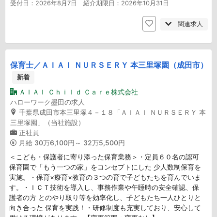
受付日：2026年8月7日 紹介期限日：2026年10月31日
関連求人
保育士／ＡＩＡＩ ＮＵＲＳＥＲＹ 本三里塚園（成田市）
新着
ＡＩＡＩ Ｃｈｉｌｄ Ｃａｒｅ株式会社
ハローワーク墨田の求人
千葉県成田市本三里塚４－１８「ＡＩＡＩ ＮＵＲＳＥＲＹ 本
三里塚園」（当社施設）
正社員
月給
30万6,100円～ 32万5,500円
＜こども・保護者に寄り添った保育業務＞・定員６０名の認可
保育園で「もう一つの家」をコンセプトにした 少人数制保育を
実施。・保育×療育×教育の３つの育で子どもたちを育んでいま
す。・ＩＣＴ技術を導入し、事務作業や午睡時の安全確認、保
護者の方 とのやり取り等を効率化し、子どもたち一人ひとりと
向き合った 保育を実践！・研修制度も充実しており、安心して