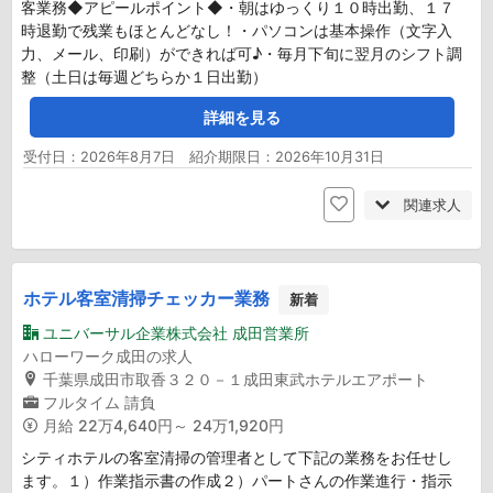
客業務◆アピールポイント◆・朝はゆっくり１０時出勤、１７
時退勤で残業もほとんどなし！・パソコンは基本操作（文字入
力、メール、印刷）ができれば可♪・毎月下旬に翌月のシフト調
整（土日は毎週どちらか１日出勤）
詳細を見る
受付日：2026年8月7日 紹介期限日：2026年10月31日
関連求人
ホテル客室清掃チェッカー業務
新着
ユニバーサル企業株式会社 成田営業所
ハローワーク成田の求人
千葉県成田市取香３２０－１成田東武ホテルエアポート
フルタイム
請負
月給
22万4,640円～ 24万1,920円
シティホテルの客室清掃の管理者として下記の業務をお任せし
ます。１）作業指示書の作成２）パートさんの作業進行・指示