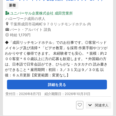
新着
ユニバーサル企業株式会社 成田営業所
ハローワーク成田の求人
千葉県成田市花崎町９７０リッチモンドホテル 内
パート・アルバイト
請負
時給
1,170円
◆「成田リッチモンドホテル」でのお仕事です。◎客室ベッド
メイキング及び清掃＊「ビデオ教育」を採用 作業手順やコツが
わかりやすく修得できます。 未経験者でも安心。＊規模：約２
００客室＊６０歳以上に方の応募も歓迎します。＊外国籍の方
は、日本語で日常会話ができ、ひらがな・カタカナの 読み書き
ができること＊雇用期間：初回：３／３１又は９／３０迄 以
後：６ヵ月更新【変更範囲：変更なし】
詳細を見る
受付日：2026年8月7日 紹介期限日：2026年10月31日
関連求人