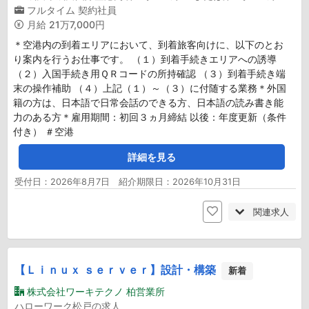
フルタイム
契約社員
月給
21万7,000円
＊空港内の到着エリアにおいて、到着旅客向けに、以下のとお
り案内を行うお仕事です。 （１）到着手続きエリアへの誘導
（２）入国手続き用ＱＲコードの所持確認 （３）到着手続き端
末の操作補助 （４）上記（１）～（３）に付随する業務＊外国
籍の方は、日本語で日常会話のできる方、日本語の読み書き能
力のある方＊雇用期間：初回３ヵ月締結 以後：年度更新（条件
付き） ＃空港
詳細を見る
受付日：2026年8月7日 紹介期限日：2026年10月31日
関連求人
【Ｌｉｎｕｘ ｓｅｒｖｅｒ】設計・構築
新着
株式会社ワーキテクノ 柏営業所
ハローワーク松戸の求人