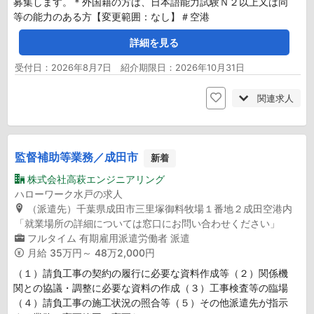
募集します。＊外国籍の方は、日本語能力試験Ｎ２以上又は同
等の能力のある方【変更範囲：なし】＃空港
詳細を見る
受付日：2026年8月7日 紹介期限日：2026年10月31日
関連求人
監督補助等業務／成田市
新着
株式会社高萩エンジニアリング
ハローワーク水戸の求人
（派遣先）千葉県成田市三里塚御料牧場１番地２成田空港内
「就業場所の詳細については窓口にお問い合わせください」
フルタイム
有期雇用派遣労働者
派遣
月給
35万円～ 48万2,000円
（１）請負工事の契約の履行に必要な資料作成等（２）関係機
関との協議・調整に必要な資料の作成（３）工事検査等の臨場
（４）請負工事の施工状況の照合等（５）その他派遣先が指示