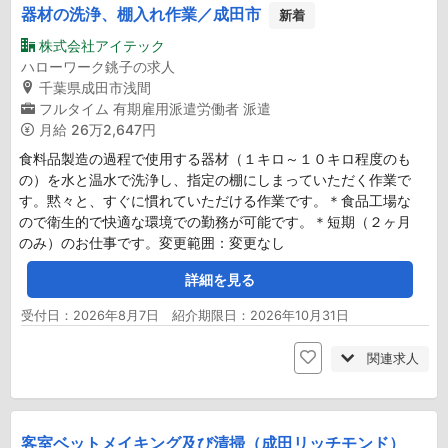
器材の洗浄、棚入れ作業／成田市
新着
株式会社アイテック
ハローワーク銚子の求人
千葉県成田市浅間
フルタイム
有期雇用派遣労働者
派遣
月給
26万2,647円
食料品製造の過程で使用する器材（１キロ～１０キロ程度のも
の）を水と温水で洗浄し、指定の棚にしまっていただく作業で
す。黙々と、すぐに慣れていただける作業です。＊食品工場な
ので衛生的で快適な環境での勤務が可能です。＊短期（２ヶ月
のみ）のお仕事です。変更範囲：変更なし
詳細を見る
受付日：2026年8月7日 紹介期限日：2026年10月31日
関連求人
客室ベットメイキング及び清掃（成田リッチモンド）