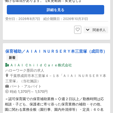
働ける環境があります。【変更範囲：変更なし】
詳細を見る
受付日：2026年8月7日 紹介期限日：2026年10月31日
関連求人
保育補助／ＡＩＡＩ ＮＵＲＳＥＲＹ本三里塚（成田市）
新着
ＡＩＡＩ Ｃｈｉｌｄ Ｃａｒｅ株式会社
ハローワーク墨田の求人
千葉県成田市本三里塚４－１８「ＡＩＡＩ ＮＵＲＳＥＲＹ本
三里塚」（当社施設）
パート・アルバイト
時給
1,370円～ 1,570円
＜認可保育園での保育補助業務＞◇週２日以上／勤務時間は応
相談・子ども、保護者に寄り添った保育業務の補助・その他、
園に関わる業務全般（園行事、園内外清掃等）・定員：６０名