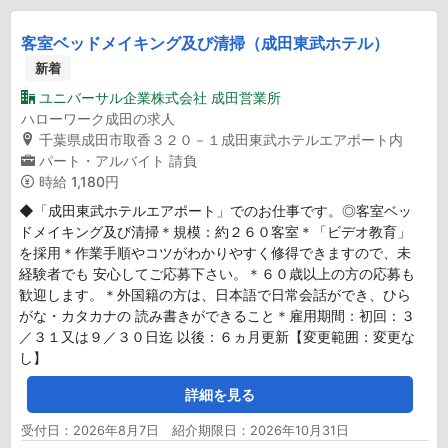
客室ベッドメイキング及び清掃（成田東武ホテル）
新着
ユニバーサル企業株式会社 成田営業所
ハローワーク成田の求人
千葉県成田市取香３２０－１成田東武ホテルエアポート内
パート・アルバイト
請負
時給
1,180円
◆「成田東武ホテルエアポート」でのお仕事です。◎客室ベッ
ドメイキング及び清掃＊規模：約２６０客室＊「ビデオ教育」
を採用＊作業手順やコツがわかりやすく修得できますので、未
経験者でも 安心してご応募下さい。＊６０歳以上の方の応募も
歓迎します。＊外国籍の方は、日本語で日常会話ができ、ひら
がな・カタカナの 読み書きができること＊雇用期間：初回：３
／３１又は９／３０日迄 以後：６ヵ月更新【変更範囲：変更な
し】
詳細を見る
受付日：2026年8月7日 紹介期限日：2026年10月31日