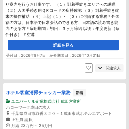
り案内を行うお仕事です。 （１）到着手続きエリアへの誘導
（２）入国手続き用ＱＲコードの所持確認 （３）到着手続き端
末の操作補助 （４）上記（１）～（３）に付随する業務＊外国
籍の方は、日本語で日常会話のできる方、日本語の読み書き能
力のある方＊雇用期間：初回：３ヶ月締結 以後：年度更新（条
件付き） ＃空港
詳細を見る
受付日：2026年8月7日 紹介期限日：2026年10月31日
関連求人
ホテル客室清掃チェッカー業務
新着
ユニバーサル企業株式会社 成田営業所
ハローワーク成田の求人
千葉県成田市取香３２０－１成田東武ホテルエアポート
正社員
請負
月給
23万円～ 25万円