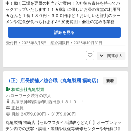
中！働く工場を専属の担当がご案内！入社後も責任を持ってバ
ックアップいたします！！★家計に優しいお昼の食堂の利用可
★なんと１食１８０円～３００円ほど！おいしいと評判のラー
メンや定食が食べられます♪＊変更範囲：会社の定める業務
詳細を見る
受付日：2026年8月5日 紹介期限日：2026年10月31日
関連求人
（正）店長候補／総合職（丸亀製麺 福崎店）
新着
株式会社丸亀製麺
ハローワーク渋谷の求人
兵庫県神崎郡福崎町西田原１８１９－１
正社員
月給
24万9,090円～ 31万9,090円
丸亀製麺 福崎店【セルフスタイル讃岐うどん店】オープンキッ
チン内での接客・調理・製麺や販促等研修センターや研修に特