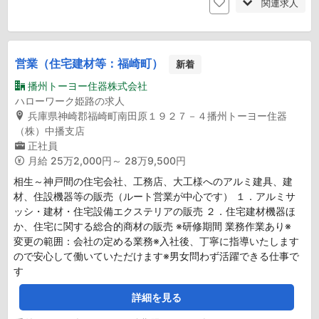
関連求人
営業（住宅建材等：福崎町）
新着
播州トーヨー住器株式会社
ハローワーク姫路の求人
兵庫県神崎郡福崎町南田原１９２７－４播州トーヨー住器
（株）中播支店
正社員
月給
25万2,000円～ 28万9,500円
相生～神戸間の住宅会社、工務店、大工様へのアルミ建具、建
材、住設機器等の販売（ルート営業が中心です） １．アルミサ
ッシ・建材・住宅設備エクステリアの販売 ２．住宅建材機器ほ
か、住宅に関する総合的商材の販売 ※研修期間 業務作業あり※
変更の範囲：会社の定める業務※入社後、丁寧に指導いたします
ので安心して働いていただけます※男女問わず活躍できる仕事で
す
詳細を見る