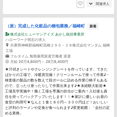
関連求人
（派）完成した化粧品の梱包業務／福崎町
新着
株式会社ヒューマンアイズ あかし統括事業所
ハローワーク明石の求人
兵庫県神崎郡福崎町高橋２９０－２８株式会社マンダム 福崎
工場
フルタイム
無期雇用派遣労働者
派遣
月給
20万4,800円～ 26万8,400円
★汗拭きシートやクレンジングシートを作っています。できた
ばかりの工場で、冷暖房完備！クリーンルームで座って作業♪・
検査後の製品の数を数えて段ボールに詰める作業◎椅子もある
ので、立ったり座ったりして作業出来ます♪★未経験大歓迎★
工場見学実施中！働く工場を専属の担当がご案内！入社後も責
任を持ってバックアップいたします！！★家計に優しいお昼の
食堂の利用可★なんと１食１８０円～３００円ほど！おいしい
と評判のラーメンや定食が食べられます♪変更範囲：「会社の定
める業務」