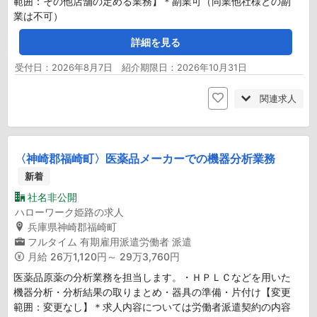
範囲：その他店舗の定める業務】＊副業可（同業他社様との副
業は不可）
詳細を見る
受付日：2026年8月7日 紹介期限日：2026年10月31日
関連求人
〈神崎郡福崎町〉医薬品メーカーでの機器分析業務
新着
社名非公開
ハローワーク姫路の求人
兵庫県神崎郡福崎町
フルタイム
有期雇用派遣労働者
派遣
月給
26万1,120円～ 29万3,760円
医薬品原薬の分析業務を担当します。・ＨＰＬＣなどを用いた
機器分析・分析結果の取りまとめ・器具の準備・片付け【変更
範囲：変更なし】＊求人内容については労働者派遣契約の内容