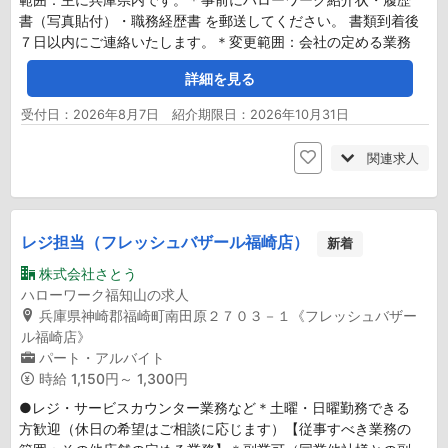
書（写真貼付）・職務経歴書 を郵送してください。 書類到着後
７日以内にご連絡いたします。＊変更範囲：会社の定める業務
詳細を見る
受付日：2026年8月7日 紹介期限日：2026年10月31日
関連求人
レジ担当（フレッシュバザール福崎店）
新着
株式会社さとう
ハローワーク福知山の求人
兵庫県神崎郡福崎町南田原２７０３－１《フレッシュバザー
ル福崎店》
パート・アルバイト
時給
1,150円～ 1,300円
●レジ・サービスカウンター業務など＊土曜・日曜勤務できる
方歓迎（休日の希望はご相談に応じます）【従事すべき業務の