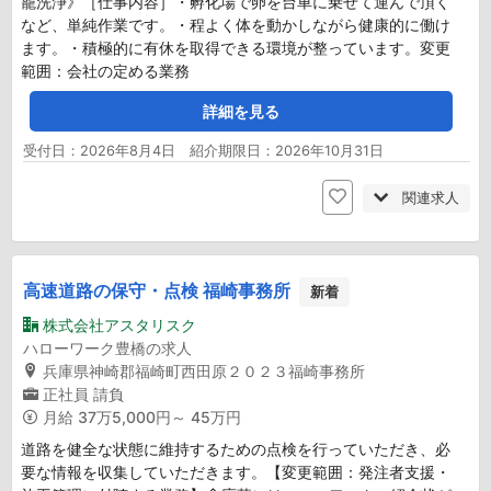
籠洗浄》［仕事内容］・孵化場で卵を台車に乗せて運んで頂く
など、単純作業です。・程よく体を動かしながら健康的に働け
ます。・積極的に有休を取得できる環境が整っています。変更
範囲：会社の定める業務
詳細を見る
受付日：2026年8月4日 紹介期限日：2026年10月31日
関連求人
高速道路の保守・点検 福崎事務所
新着
株式会社アスタリスク
ハローワーク豊橋の求人
兵庫県神崎郡福崎町西田原２０２３福崎事務所
正社員
請負
月給
37万5,000円～ 45万円
道路を健全な状態に維持するための点検を行っていただき、必
要な情報を収集していただきます。【変更範囲：発注者支援・