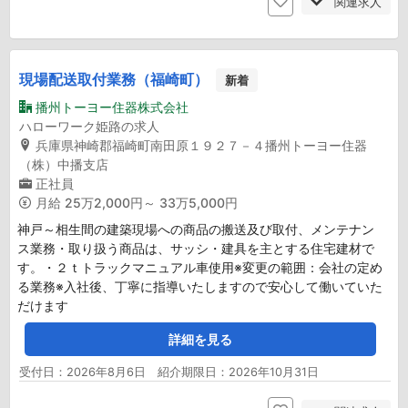
関連求人
現場配送取付業務（福崎町）
新着
播州トーヨー住器株式会社
ハローワーク姫路の求人
兵庫県神崎郡福崎町南田原１９２７－４播州トーヨー住器
（株）中播支店
正社員
月給
25万2,000円～ 33万5,000円
神戸～相生間の建築現場への商品の搬送及び取付、メンテナン
ス業務・取り扱う商品は、サッシ・建具を主とする住宅建材で
す。・２ｔトラックマニュアル車使用※変更の範囲：会社の定め
る業務※入社後、丁寧に指導いたしますので安心して働いていた
だけます
詳細を見る
受付日：2026年8月6日 紹介期限日：2026年10月31日