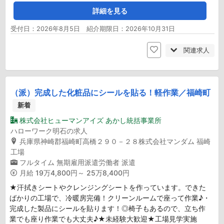
詳細を見る
受付日：2026年8月5日 紹介期限日：2026年10月31日
関連求人
（派）完成した化粧品にシールを貼る！軽作業／福崎町
新着
株式会社ヒューマンアイズ あかし統括事業所
ハローワーク明石の求人
兵庫県神崎郡福崎町高橋２９０－２８株式会社マンダム 福崎
工場
フルタイム
無期雇用派遣労働者
派遣
月給
19万4,800円～ 25万8,400円
★汗拭きシートやクレンジングシートを作っています。できた
ばかりの工場で、冷暖房完備！クリーンルームで座って作業♪・
完成した製品にシールを貼ります！◎椅子もあるので、立ち作
業でも座り作業でも大丈夫♪★未経験大歓迎★工場見学実施