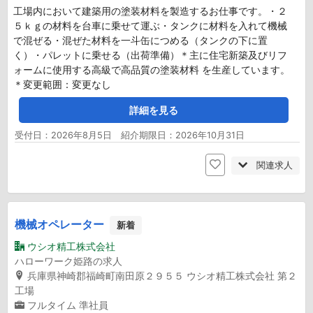
工場内において建築用の塗装材料を製造するお仕事です。・２
５ｋｇの材料を台車に乗せて運ぶ・タンクに材料を入れて機械
で混ぜる・混ぜた材料を一斗缶につめる（タンクの下に置
く）・パレットに乗せる（出荷準備）＊主に住宅新築及びリフ
ォームに使用する高級で高品質の塗装材料 を生産しています。
＊変更範囲：変更なし
詳細を見る
受付日：2026年8月5日 紹介期限日：2026年10月31日
関連求人
機械オペレーター
新着
ウシオ精工株式会社
ハローワーク姫路の求人
兵庫県神崎郡福崎町南田原２９５５ ウシオ精工株式会社 第２
工場
フルタイム
準社員