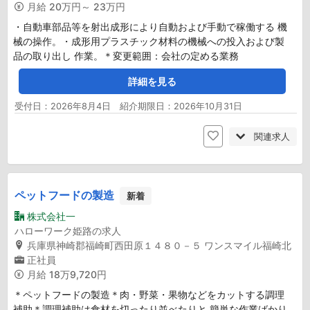
月給
20万円～ 23万円
・自動車部品等を射出成形により自動および手動で稼働する 機
械の操作。・成形用プラスチック材料の機械への投入および製
品の取り出し 作業。＊変更範囲：会社の定める業務
詳細を見る
受付日：2026年8月4日 紹介期限日：2026年10月31日
関連求人
ペットフードの製造
新着
株式会社一
ハローワーク姫路の求人
兵庫県神崎郡福崎町西田原１４８０－５ ワンスマイル福崎北
正社員
月給
18万9,720円
＊ペットフードの製造＊肉・野菜・果物などをカットする調理
補助＊調理補助は食材を切ったり並べたりと 簡単な作業ばかり