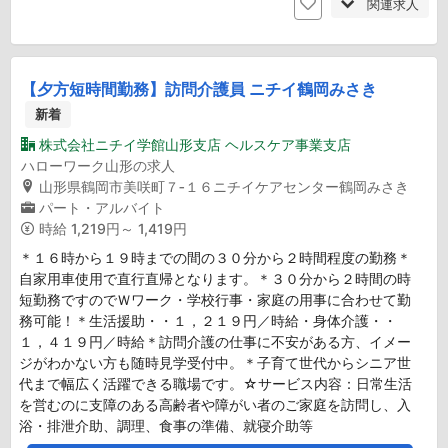
関連求人
【夕方短時間勤務】訪問介護員 ニチイ鶴岡みさき
新着
株式会社ニチイ学館山形支店 ヘルスケア事業支店
ハローワーク山形の求人
山形県鶴岡市美咲町７‐１６ニチイケアセンター鶴岡みさき
パート・アルバイト
時給
1,219円～ 1,419円
＊１６時から１９時までの間の３０分から２時間程度の勤務＊
自家用車使用で直行直帰となります。＊３０分から２時間の時
短勤務ですのでＷワーク・学校行事・家庭の用事に合わせて勤
務可能！＊生活援助・・１，２１９円／時給・身体介護・・
１，４１９円／時給＊訪問介護の仕事に不安がある方、イメー
ジがわかない方も随時見学受付中。＊子育て世代からシニア世
代まで幅広く活躍できる職場です。☆サービス内容：日常生活
を営むのに支障のある高齢者や障がい者のご家庭を訪問し、入
浴・排泄介助、調理、食事の準備、就寝介助等