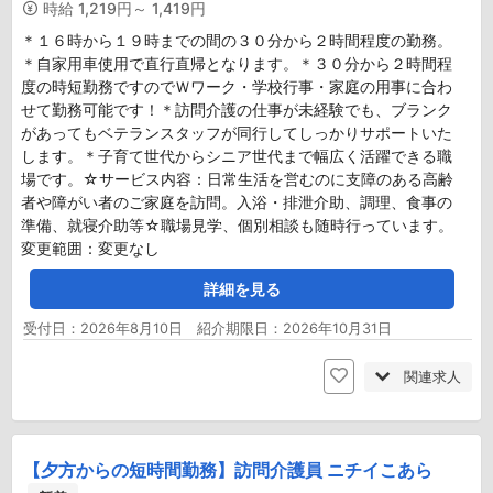
時給
1,219円～ 1,419円
＊１６時から１９時までの間の３０分から２時間程度の勤務。
＊自家用車使用で直行直帰となります。＊３０分から２時間程
度の時短勤務ですのでＷワーク・学校行事・家庭の用事に合わ
せて勤務可能です！＊訪問介護の仕事が未経験でも、ブランク
があってもベテランスタッフが同行してしっかりサポートいた
します。＊子育て世代からシニア世代まで幅広く活躍できる職
場です。☆サービス内容：日常生活を営むのに支障のある高齢
者や障がい者のご家庭を訪問。入浴・排泄介助、調理、食事の
準備、就寝介助等☆職場見学、個別相談も随時行っています。
変更範囲：変更なし
詳細を見る
受付日：2026年8月10日 紹介期限日：2026年10月31日
関連求人
【夕方からの短時間勤務】訪問介護員 ニチイこあら