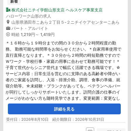
新着
株式会社ニチイ学館山形支店 ヘルスケア事業支店
ハローワーク山形の求人
山形県酒田市こあら２丁目５‐２ニチイケアセンターこあら
パート・アルバイト
時給
1,219円～ 1,419円
＊１６時から１９時分までの間の３０分から２時間程度の勤
務。 勤務可能な時間帯をお知らせください。＊自家用車使用で
直行直帰となります。＊３０分から２時間の時短勤務ですので
Ｗワーク・学校行事・家庭の用事に合わせて勤務可能です！＊
子育て世代からシニア世代まで幅広く活躍できる職場です。☆
サービス内容：日常生活を営むのに支障のある高齢者や障がい
者のご家庭を訪問し、入浴・排泄介助、調理、食事の準備、就
寝介助等。☆未経験・ブランクがあっても、ベテランヘルパー
が同行してしっかりサポートいたします。訪問介護の仕事のイ
メージがわかない方も随時見学できます。変更範囲：変更なし
詳細を見る
受付日：2026年8月10日 紹介期限日：2026年10月31日