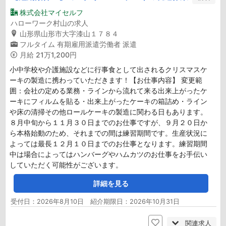
株式会社マイセルフ
ハローワーク村山の求人
山形県山形市大字漆山１７８４
フルタイム
有期雇用派遣労働者
派遣
月給
21万1,200円
小中学校や介護施設などに行事食として出されるクリスマスケ
ーキの製造に携わっていただきます！【お仕事内容】 変更範
囲：会社の定める業務・ラインから流れて来る出来上がったケ
ーキにフィルムを貼る・出来上がったケーキの箱詰め・ライン
や床の清掃その他ロールケーキの製造に関わる日もあります。
８月中旬から１１月３０日までのお仕事ですが、９月２０日か
ら本格始動のため、それまでの間は練習期間です。生産状況に
よっては最長１２月１０日までのお仕事となります。練習期間
中は場合によってはハンバーグやハムカツのお仕事をお手伝い
していただく可能性がございます。
詳細を見る
受付日：2026年8月10日 紹介期限日：2026年10月31日
関連求人