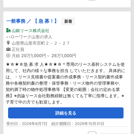
一般事務 ／ 【 急 募！】
新着
山銀リース株式会社
ハローワーク山形の求人
山形県山形市宮町２－２－２７
正社員
月給
20万1,000円～ 26万1,000円
★☆★☆急 募 求 人★☆★☆＊専用のリース基幹システムを使
用して、社内の様々な事務を担当 していただきます。 具体的に
は、・リース見積書や提案書の作成事務・リース契約書作成事
務や各種契約書の整理・保管事務・リース物件の管理事務や、
契約満了時の物件処理事務等 【変更の範囲：会社の定める業
務】※勿論リース会社勤務経験は無くても丁寧に指導します。※
子育て中の方でも歓迎します。
詳細を見る
受付日：2026年8月7日 紹介期限日：2026年10月31日