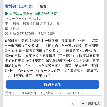
看護師（正社員）
新着
医療法人徳洲会 山形徳洲会病院
ハローワーク山形の求人
山形県山形市清住町２丁目３－５１
正社員
月給
24万870円～ 33万120円
看護師専門業務【配属先】一般病棟、療養病棟、外来、手術室
＊一般病棟（二交替制）：手術を通した一連の看護、終末期患
者へ の対応＊障害者病棟（二交替制）：難病患者への身体的、
精神的支援、 在宅支援＊療養病棟（二交替制）：医療型療養病
棟で透析患者の精神安定と 認知機能低下予防援助＊外来：患者
満足を重視。心のこもった看護支援＊手術室：泌尿器科、整形
外科が中心※ＵターンＩターン大歓迎。潜在看護師もご応募下さ
い。 【変更の範囲：変更なし】
詳細を見る
受付日：2026年8月7日 紹介期限日：2026年10月31日
関連求人