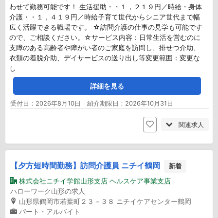
わせて勤務可能です！ 生活援助・・１，２１９円／時給・身体
介護・・１，４１９円／時給子育て世代からシニア世代まで幅
広く活躍できる職場です。 ☆訪問介護の仕事の見学も可能です
ので、ご相談ください。☆サービス内容：日常生活を営むのに
支障のある高齢者や障がい者のご家庭を訪問し、排せつ介助、
衣類の着脱介助、デイサービスの送り出し等変更範囲：変更な
し
詳細を見る
受付日：2026年8月10日 紹介期限日：2026年10月31日
関連求人
【夕方短時間勤務】訪問介護員 ニチイ鶴岡
新着
株式会社ニチイ学館山形支店 ヘルスケア事業支店
ハローワーク山形の求人
山形県鶴岡市若葉町２３－３８ ニチイケアセンター鶴岡
パート・アルバイト