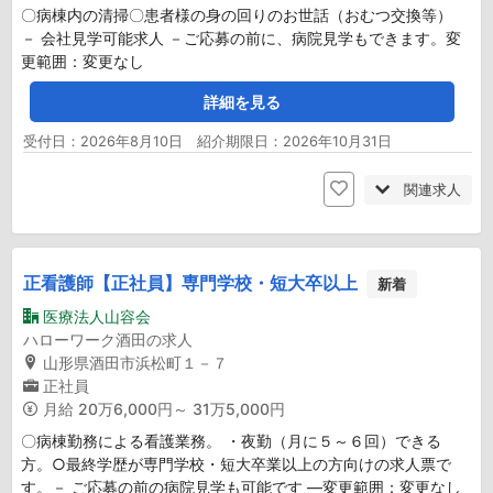
〇病棟内の清掃〇患者様の身の回りのお世話（おむつ交換等）
－ 会社見学可能求人 －ご応募の前に、病院見学もできます。変
更範囲：変更なし
詳細を見る
受付日：2026年8月10日 紹介期限日：2026年10月31日
関連求人
正看護師【正社員】専門学校・短大卒以上
新着
医療法人山容会
ハローワーク酒田の求人
山形県酒田市浜松町１－７
正社員
月給
20万6,000円～ 31万5,000円
〇病棟勤務による看護業務。 ・夜勤（月に５～６回）できる
方。○最終学歴が専門学校・短大卒業以上の方向けの求人票で
す。－ ご応募の前の病院見学も可能です ―変更範囲：変更なし