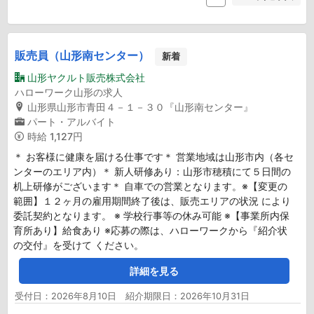
販売員（山形南センター）
新着
山形ヤクルト販売株式会社
ハローワーク山形の求人
山形県山形市青田４－１－３０『山形南センター』
パート・アルバイト
時給
1,127円
＊ お客様に健康を届ける仕事です＊ 営業地域は山形市内（各セ
ンターのエリア内）＊ 新人研修あり：山形市穂積にて５日間の
机上研修がございます＊ 自車での営業となります。※【変更の
範囲】１２ヶ月の雇用期間終了後は、販売エリアの状況 により
委託契約となります。 ※ 学校行事等の休み可能 ※【事業所内保
育所あり】給食あり ※応募の際は、ハローワークから『紹介状
の交付』を受けて ください。
詳細を見る
受付日：2026年8月10日 紹介期限日：2026年10月31日