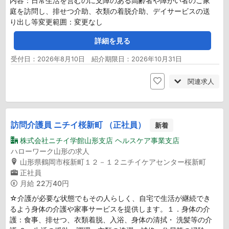
内容：日常生活を営むのに支障のある高齢者や障がい者のご家
庭を訪問し、排せつ介助、衣類の着脱介助、デイサービスの送
り出し等変更範囲：変更なし
詳細を見る
受付日：2026年8月10日 紹介期限日：2026年10月31日
関連求人
訪問介護員 ニチイ桜新町 （正社員）
新着
株式会社ニチイ学館山形支店 ヘルスケア事業支店
ハローワーク山形の求人
山形県鶴岡市桜新町１２－１２ニチイケアセンター桜新町
正社員
月給
22万40円
☆介護が必要な状態でもその人らしく、自宅で生活が継続でき
るよう身体の介護や家事サービスを提供します。１．身体の介
護：食事、排せつ、衣類着脱、入浴、身体の清拭・ 洗髪等の介