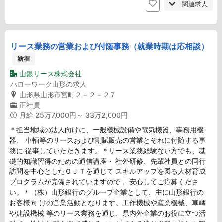
関連求人
リース業務の営業および付随事務（就業時期は応相談）
新着
山銀リース株式会社
ハローワーク山形の求人
山形県山形市宮町２－２－２７
正社員
月給
25万7,000円～ 33万2,000円
＊担当地域の法人向けに、一般機械設備や電気機器、事務用機
器、 車輌等のリースおよび割賦販売の営業とそれに付随する事
務に 従事していただきます。＊リース業務経験ない方でも、基
礎的知識習得のための通信講座・ 社外研修、先輩社員との同行
訪問を中心としたＯＪＴを通じて スキルアップを図る人材育成
プログラムが完備されていますので 、安心してご応募くださ
い。＊（株）山形銀行のグループ企業として、主に山形銀行の
お客様向 けの営業活動となります。工作機械や産業機械、車輌
や建設機械 等のリース業務を通じ、県内外企業のお役に立つ活