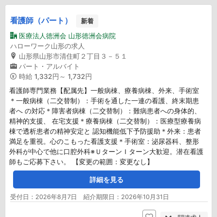
看護師（パート）
新着
医療法人徳洲会 山形徳洲会病院
ハローワーク山形の求人
山形県山形市清住町２丁目３－５１
パート・アルバイト
時給
1,332円～ 1,732円
看護師専門業務【配属先】一般病棟、療養病棟、外来、手術室
＊一般病棟（二交替制）：手術を通した一連の看護、終末期患
者へ の対応＊障害者病棟（二交替制）：難病患者への身体的、
精神的支援、 在宅支援＊療養病棟（二交替制）：医療型療養病
棟で透析患者の精神安定と 認知機能低下予防援助＊外来：患者
満足を重視。心のこもった看護支援＊手術室：泌尿器科、整形
外科が中心で他に口腔外科※ＵターンＩターン大歓迎。潜在看護
師もご応募下さい。 【変更の範囲：変更なし】
詳細を見る
受付日：2026年8月7日 紹介期限日：2026年10月31日