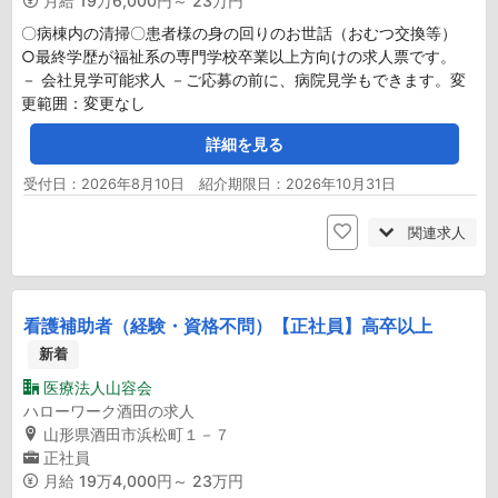
月給
19万6,000円～ 23万円
〇病棟内の清掃〇患者様の身の回りのお世話（おむつ交換等）
○最終学歴が福祉系の専門学校卒業以上方向けの求人票です。
－ 会社見学可能求人 －ご応募の前に、病院見学もできます。変
更範囲：変更なし
詳細を見る
受付日：2026年8月10日 紹介期限日：2026年10月31日
関連求人
看護補助者（経験・資格不問）【正社員】高卒以上
新着
医療法人山容会
ハローワーク酒田の求人
山形県酒田市浜松町１－７
正社員
月給
19万4,000円～ 23万円