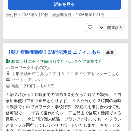
詳細を見る
受付日：2026年8月10日 紹介期限日：2026年10月31日
関連求人
【朝方短時間勤務】訪問介護員 ニチイこあら
新着
株式会社ニチイ学館山形支店 ヘルスケア事業支店
ハローワーク山形の求人
山形県酒田市こあら２丁目５‐２ニチイケアセンターこあら
パート・アルバイト
時給
1,219円～ 1,419円
＊朝７時から１０時までの間の３０分から２時間の勤務。 ＊自
家用車使用で直行直帰となります。 ＊３０分から２時間の短時
間勤務ですのでＷワーク・学校行事・家庭の用事に合わせて勤
務可能です！ 子育て世代からシニア世代まで幅広く活躍できる
職場です。 ☆訪問介護未経験、ブランクがあっても、ベテラン
スタッフが同行してしっかりサポートいたします。☆サービス