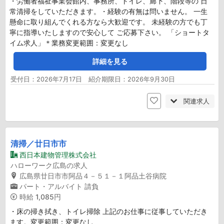
・労働者福祉事業会館内、事務所、トイレ、廊下、階段等の 日
常清掃をしていただきます。・経験の有無は問いません。 一生
懸命に取り組んでくれる方なら大歓迎です。 未経験の方でも丁
寧に指導いたしますので安心して ご応募下さい。 「ショートタ
イム求人」＊業務変更範囲：変更なし
詳細を見る
受付日：2026年7月17日 紹介期限日：2026年9月30日
関連求人
清掃／廿日市市
西日本建物管理株式会社
ハローワーク広島の求人
広島県廿日市市阿品４－５１－１阿品土谷病院
パート・アルバイト
請負
時給
1,085円
・床の掃き拭き、トイレ掃除 上記のお仕事に従事していただき
ます。変更範囲：変更なし