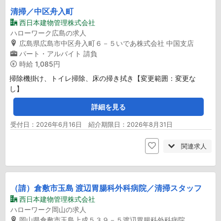
清掃／中区舟入町
西日本建物管理株式会社
ハローワーク広島の求人
広島県広島市中区舟入町６－５いであ株式会社 中国支店
パート・アルバイト
請負
時給
1,085円
掃除機掛け、トイレ掃除、床の掃き拭き【変更範囲：変更な
し】
詳細を見る
受付日：2026年6月16日 紹介期限日：2026年8月31日
関連求人
（請）倉敷市玉島 渡辺胃腸科外科病院／清掃スタッフ
西日本建物管理株式会社
ハローワーク岡山の求人
岡山県倉敷市玉島上成５３９－５渡辺胃腸科外科病院