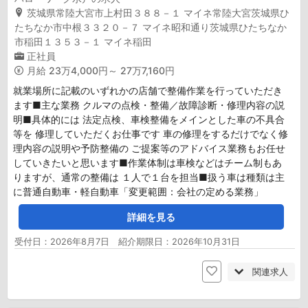
茨城県常陸大宮市上村田３８８－１ マイネ常陸大宮茨城県ひ
たちなか市中根３３２０－７ マイネ昭和通り茨城県ひたちなか
市稲田１３５３－１ マイネ稲田
正社員
月給
23万4,000円～ 27万7,160円
就業場所に記載のいずれかの店舗で整備作業を行っていただき
ます■主な業務 クルマの点検・整備／故障診断・修理内容の説
明■具体的には 法定点検、車検整備をメインとした車の不具合
等を 修理していただくお仕事です 車の修理をするだけでなく修
理内容の説明や予防整備の ご提案等のアドバイス業務もお任せ
していきたいと思います■作業体制は車検などはチーム制もあ
りますが、通常の整備は １人で１台を担当■扱う車は種類は主
に普通自動車・軽自動車「変更範囲：会社の定める業務」
詳細を見る
受付日：2026年8月7日 紹介期限日：2026年10月31日
関連求人