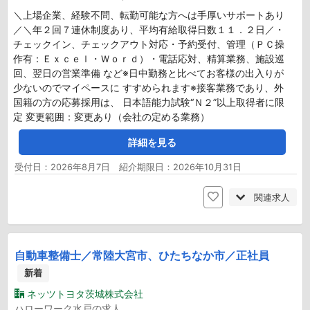
＼上場企業、経験不問、転勤可能な方へは手厚いサポートあり
／＼年２回７連休制度あり、平均有給取得日数１１．２日／・
チェックイン、チェックアウト対応・予約受付、管理（ＰＣ操
作有：Ｅｘｃｅｌ・Ｗｏｒｄ）・電話応対、精算業務、施設巡
回、翌日の営業準備 など※日中勤務と比べてお客様の出入りが
少ないのでマイペースに すすめられます※接客業務であり、外
国籍の方の応募採用は、 日本語能力試験“Ｎ２”以上取得者に限
定 変更範囲：変更あり（会社の定める業務）
詳細を見る
受付日：2026年8月7日 紹介期限日：2026年10月31日
関連求人
自動車整備士／常陸大宮市、ひたちなか市／正社員
新着
ネッツトヨタ茨城株式会社
ハローワーク水戸の求人