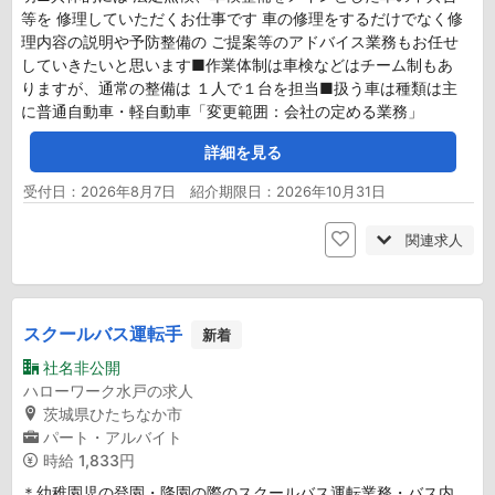
等を 修理していただくお仕事です 車の修理をするだけでなく修
理内容の説明や予防整備の ご提案等のアドバイス業務もお任せ
していきたいと思います■作業体制は車検などはチーム制もあ
りますが、通常の整備は １人で１台を担当■扱う車は種類は主
に普通自動車・軽自動車「変更範囲：会社の定める業務」
詳細を見る
受付日：2026年8月7日 紹介期限日：2026年10月31日
関連求人
スクールバス運転手
新着
社名非公開
ハローワーク水戸の求人
茨城県ひたちなか市
パート・アルバイト
時給
1,833円
＊幼稚園児の登園・降園の際のスクールバス運転業務・バス内