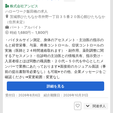
株式会社アンビス
ハローワーク飯田橋の求人
茨城県ひたちなか市外野一丁目３５番２０医心館ひたちなか
（住所未定）
パート・アルバイト
時給
1,680円～ 1,800円
・バイタルサイン測定、身体のアセスメント・主治医の指示の
もと経管栄養、与薬、疼痛コントロール、症状コントロールの
実施（医師と２４時間連絡取れます）・副作用、薬剤調整に関
するアセスメント・往診時の主治医との情報共有、指示受け・
入居者様とほぼ同数の職員数・２０代～５０代を中心としたメ
ンバーで業務にあたっております※面接前のカジュアル面談（事
前の提出書類等必要なし）も可能※その他、企業メッセージをご
確認ください※変更範囲：変更なし
詳細を見る
受付日：2026年8月6日 紹介期限日：2026年10月31日
関連求人