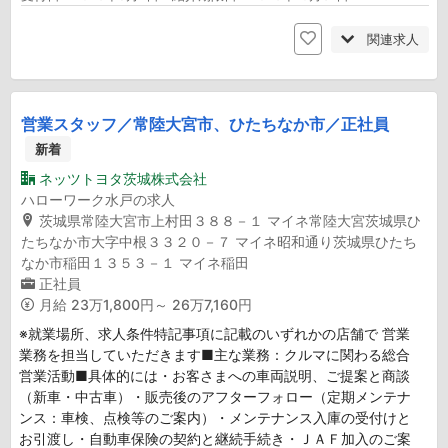
関連求人
営業スタッフ／常陸大宮市、ひたちなか市／正社員
新着
ネッツトヨタ茨城株式会社
ハローワーク水戸の求人
茨城県常陸大宮市上村田３８８－１ マイネ常陸大宮茨城県ひ
たちなか市大字中根３３２０－７ マイネ昭和通り茨城県ひたち
なか市稲田１３５３－１ マイネ稲田
正社員
月給
23万1,800円～ 26万7,160円
※就業場所、求人条件特記事項に記載のいずれかの店舗で 営業
業務を担当していただきます■主な業務：クルマに関わる総合
営業活動■具体的には・お客さまへの車両説明、ご提案と商談
（新車・中古車）・販売後のアフターフォロー（定期メンテナ
ンス：車検、点検等のご案内）・メンテナンス入庫の受付けと
お引渡し・自動車保険の契約と継続手続き・ＪＡＦ加入のご案