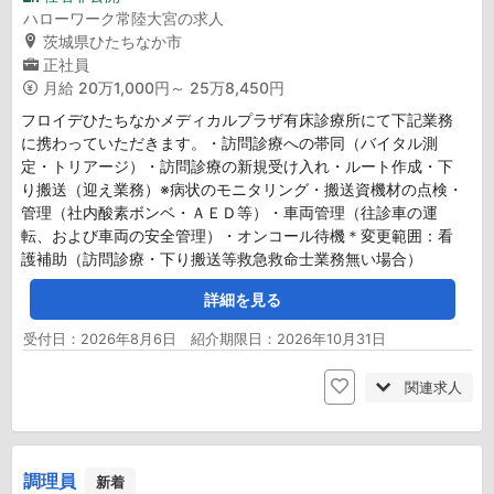
ハローワーク常陸大宮の求人
茨城県ひたちなか市
正社員
月給
20万1,000円～ 25万8,450円
フロイデひたちなかメディカルプラザ有床診療所にて下記業務
に携わっていただきます。・訪問診療への帯同（バイタル測
定・トリアージ）・訪問診療の新規受け入れ・ルート作成・下
り搬送（迎え業務）※病状のモニタリング・搬送資機材の点検・
管理（社内酸素ボンベ・ＡＥＤ等）・車両管理（往診車の運
転、および車両の安全管理）・オンコール待機＊変更範囲：看
護補助（訪問診療・下り搬送等救急救命士業務無い場合）
詳細を見る
受付日：2026年8月6日 紹介期限日：2026年10月31日
関連求人
調理員
新着