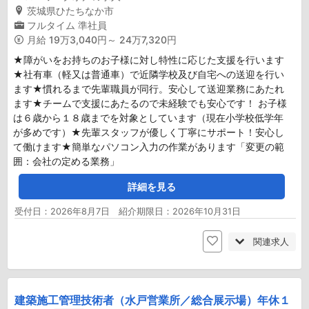
茨城県ひたちなか市
フルタイム
準社員
月給
19万3,040円～ 24万7,320円
★障がいをお持ちのお子様に対し特性に応じた支援を行います
★社有車（軽又は普通車）で近隣学校及び自宅への送迎を行い
ます★慣れるまで先輩職員が同行。安心して送迎業務にあたれ
ます★チームで支援にあたるので未経験でも安心です！ お子様
は６歳から１８歳までを対象としています（現在小学校低学年
が多めです）★先輩スタッフが優しく丁寧にサポート！安心し
て働けます★簡単なパソコン入力の作業があります「変更の範
囲：会社の定める業務」
詳細を見る
受付日：2026年8月7日 紹介期限日：2026年10月31日
関連求人
建築施工管理技術者（水戸営業所／総合展示場）年休１