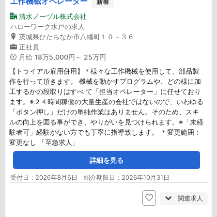
工作機械オペレーター
新着
清水ノーヅル株式会社
ハローワーク水戸の求人
茨城県ひたちなか市八幡町１０－３６
正社員
月給
18万5,000円～ 25万円
【トライアル雇用併用】＊様々な工作機械を使用して、部品製
作を行って頂きます。 機械を動かすプログラムや、どの様に加
工するかの段取りはすべ て「担当オペレーター」に任せており
ます。※２４時間稼働の大量生産の会社ではないので、いわゆる
「ボタン押し」だけの単純作業はありません。そのため、スキ
ルの向上を図る事ができ、やりがいを見つけられます。※「未経
験者可」経験がない方でも丁寧に指導致します。 ＊変更範囲：
変更なし 「至急求人」
詳細を見る
受付日：2026年8月6日 紹介期限日：2026年10月31日
関連求人