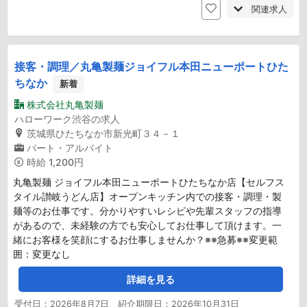
関連求人
接客・調理／丸亀製麺ジョイフル本田ニューポートひた
ちなか
新着
株式会社丸亀製麺
ハローワーク渋谷の求人
茨城県ひたちなか市新光町３４－１
パート・アルバイト
時給
1,200円
丸亀製麺 ジョイフル本田ニューポートひたちなか店【セルフス
タイル讃岐うどん店】オープンキッチン内での接客・調理・製
麺等のお仕事です。分かりやすいレシピや先輩スタッフの指導
があるので、未経験の方でも安心してお仕事して頂けます。一
緒にお客様を笑顔にするお仕事しませんか？※※急募※※変更範
囲：変更なし
詳細を見る
受付日：2026年8月7日 紹介期限日：2026年10月31日