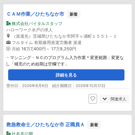
ＣＡＭ作業／ひたちなか市
新着
株式会社バイタルスタッフ
ハローワーク水戸の求人
（派遣先）茨城県ひたちなか市阿字ヶ浦町１５５１－１
フルタイム
有期雇用派遣労働者
派遣
月給
16万7,400円～ 17万8,250円
・マシニング・ＮＣのプログラム入力作業＊変更範囲：変更な
し「補充のため始期は空欄です」
詳細を見る
受付日：2026年8月6日 紹介期限日：2026年10月31日
関連求人
救急救命士／ひたちなか市 正職員Ａ
新着
社名非公開