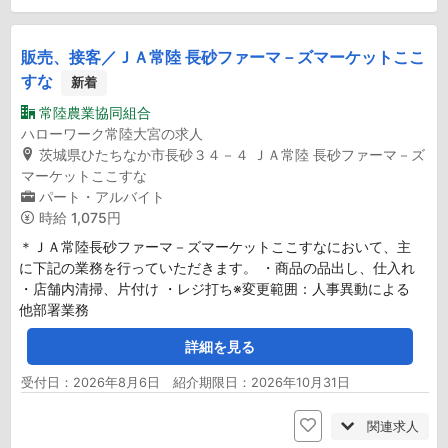
販売、接客／ＪＡ常陸 長砂ファーマ－ズマーケットここ
すな
新着
常陸農業協同組合
ハローワーク常陸大宮の求人
茨城県ひたちなか市長砂３４－４ ＪＡ常陸 長砂ファーマ－ズ
マーケットここすな
パート・アルバイト
時給
1,075円
＊ＪＡ常陸長砂ファーマ－ズマーケットここすなにおいて、主
に下記の業務を行っていただきます。 ・商品の品出し、仕入れ
・店舗内清掃、片付け ・レジ打ち※変更範囲：人事異動による
他部署業務
詳細を見る
受付日：2026年8月6日 紹介期限日：2026年10月31日
関連求人