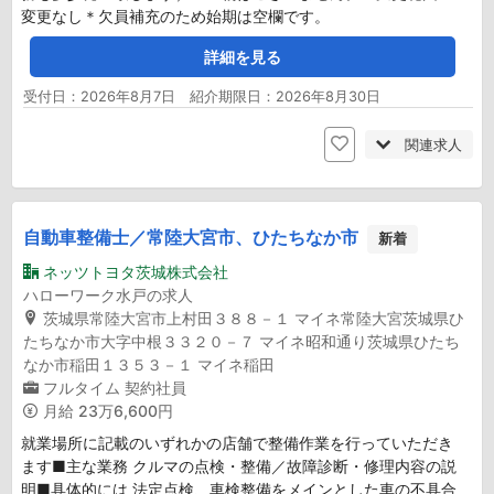
変更なし＊欠員補充のため始期は空欄です。
詳細を見る
受付日：2026年8月7日 紹介期限日：2026年8月30日
関連求人
自動車整備士／常陸大宮市、ひたちなか市
新着
ネッツトヨタ茨城株式会社
ハローワーク水戸の求人
茨城県常陸大宮市上村田３８８－１ マイネ常陸大宮茨城県ひ
たちなか市大字中根３３２０－７ マイネ昭和通り茨城県ひたち
なか市稲田１３５３－１ マイネ稲田
フルタイム
契約社員
月給
23万6,600円
就業場所に記載のいずれかの店舗で整備作業を行っていただき
ます■主な業務 クルマの点検・整備／故障診断・修理内容の説
明■具体的には 法定点検、車検整備をメインとした車の不具合