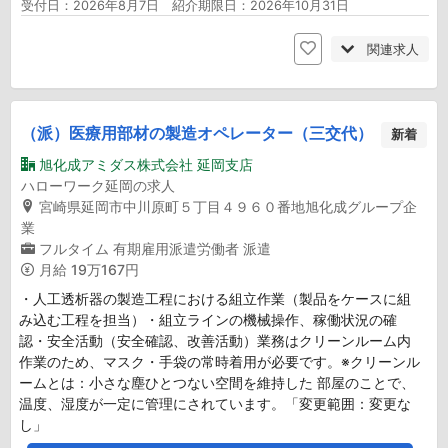
受付日：2026年8月7日 紹介期限日：2026年10月31日
関連求人
（派）医療用部材の製造オペレーター（三交代）
新着
旭化成アミダス株式会社 延岡支店
ハローワーク延岡の求人
宮崎県延岡市中川原町５丁目４９６０番地旭化成グループ企
業
フルタイム
有期雇用派遣労働者
派遣
月給
19万167円
・人工透析器の製造工程における組立作業（製品をケースに組
み込む工程を担当）・組立ラインの機械操作、稼働状況の確
認・安全活動（安全確認、改善活動）業務はクリーンルーム内
作業のため、マスク・手袋の常時着用が必要です。※クリーンル
ームとは：小さな塵ひとつない空間を維持した 部屋のことで、
温度、湿度が一定に管理にされています。「変更範囲：変更な
し」