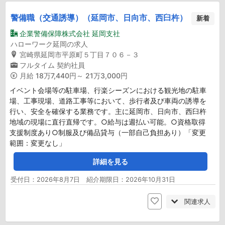
警備職（交通誘導）（延岡市、日向市、西臼杵）
新着
企業警備保障株式会社 延岡支社
ハローワーク延岡の求人
宮崎県延岡市平原町５丁目７０６－３
フルタイム
契約社員
月給
18万7,440円～ 21万3,000円
イベント会場等の駐車場、行楽シーズンにおける観光地の駐車
場、工事現場、道路工事等において、歩行者及び車両の誘導を
行い、安全を確保する業務です。主に延岡市、日向市、西臼杵
地域の現場に直行直帰です。○給与は週払い可能。○資格取得
支援制度あり○制服及び備品貸与（一部自己負担あり）「変更
範囲：変更なし」
詳細を見る
受付日：2026年8月7日 紹介期限日：2026年10月31日
関連求人