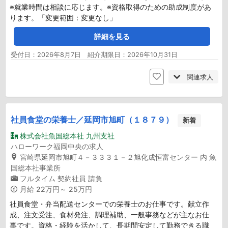
※就業時間は相談に応じます。※資格取得のための助成制度があ
ります。「変更範囲：変更なし」
詳細を見る
受付日：2026年8月7日 紹介期限日：2026年10月31日
関連求人
社員食堂の栄養士／延岡市旭町（１８７９）
新着
株式会社魚国総本社 九州支社
ハローワーク福岡中央の求人
宮崎県延岡市旭町４－３３３１－２旭化成恒富センター 内 魚
国総本社事業所
フルタイム
契約社員
請負
月給
22万円～ 25万円
社員食堂・弁当配送センターでの栄養士のお仕事です。献立作
成、注文受注、食材発注、調理補助、一般事務などが主なお仕
事です。資格・経験を活かして、長期間安定して勤務できる職