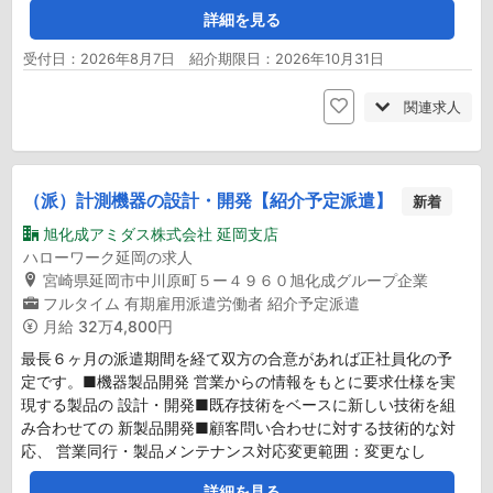
詳細を見る
受付日：2026年8月7日 紹介期限日：2026年10月31日
関連求人
（派）計測機器の設計・開発【紹介予定派遣】
新着
旭化成アミダス株式会社 延岡支店
ハローワーク延岡の求人
宮崎県延岡市中川原町５ー４９６０旭化成グループ企業
フルタイム
有期雇用派遣労働者
紹介予定派遣
月給
32万4,800円
最長６ヶ月の派遣期間を経て双方の合意があれば正社員化の予
定です。■機器製品開発 営業からの情報をもとに要求仕様を実
現する製品の 設計・開発■既存技術をベースに新しい技術を組
み合わせての 新製品開発■顧客問い合わせに対する技術的な対
応、 営業同行・製品メンテナンス対応変更範囲：変更なし
詳細を見る