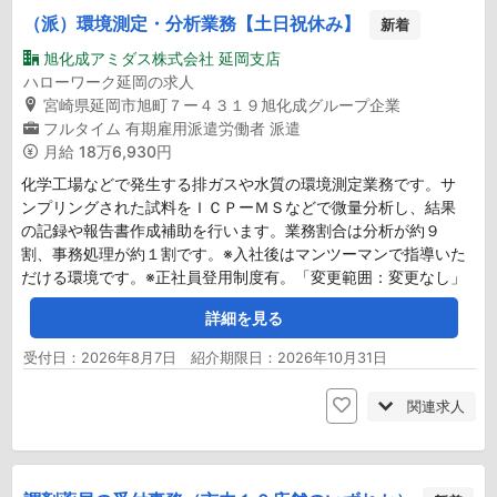
（派）環境測定・分析業務【土日祝休み】
新着
旭化成アミダス株式会社 延岡支店
ハローワーク延岡の求人
宮崎県延岡市旭町７ー４３１９旭化成グループ企業
フルタイム
有期雇用派遣労働者
派遣
月給
18万6,930円
化学工場などで発生する排ガスや水質の環境測定業務です。サ
ンプリングされた試料をＩＣＰーＭＳなどで微量分析し、結果
の記録や報告書作成補助を行います。業務割合は分析が約９
割、事務処理が約１割です。※入社後はマンツーマンで指導いた
だける環境です。※正社員登用制度有。「変更範囲：変更なし」
詳細を見る
受付日：2026年8月7日 紹介期限日：2026年10月31日
関連求人