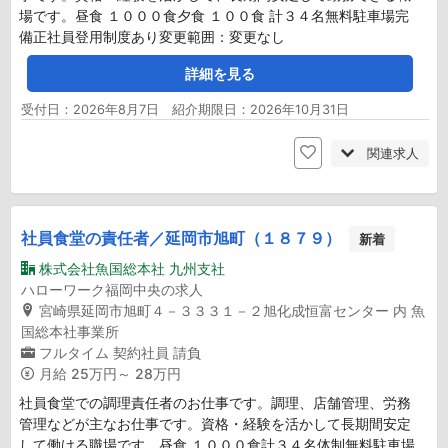
場です。昼食 １０００食夕食 １００食 計３４名無料駐車場完
備正社員登用制度あり変更範囲：変更なし
詳細を見る
受付日：2026年8月7日 紹介期限日：2026年10月31日
関連求人
社員食堂の責任者／延岡市旭町（１８７９）
新着
株式会社魚国総本社 九州支社
ハローワーク福岡中央の求人
宮崎県延岡市旭町４－３３３１－２旭化成恒富センター 内 魚
国総本社事業所
フルタイム
契約社員
請負
月給
25万円～ 28万円
社員食堂での調理責任者のお仕事です。調理、店舗管理、労務
管理などが主なお仕事です。資格・経験を活かして長期間安定
して働ける職場です。昼食 １０００食計３４名体制無料駐車場