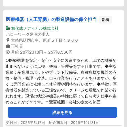
医療機器（人工腎臓）の製造設備の保全担当
新着
旭化成メディカル株式会社
ハローワーク延岡の求人
宮崎県延岡市中川原町５丁目４９６０
正社員
月給
20万2,110円～ 25万8,560円
○医療機器を安定・安心・安全に製造するため、工場の機械が
止まらないように点検・整備・管理等をする仕事です。◆主な
業務：産業用ロボットやプラント設備等、多種多様な機器の点
検・整備・修理・改造。自ら作業を行うこともありますが、多
くは専門業者に依頼し全体管理や調整を行います。◆特徴：医
療機器を製造している工場なので、クリーンな環境で作業が行
われます。現場の状況や機器の特性に応じて自ら考え仕事を進
めることができます。＊変更範囲：会社の定める範囲
詳細を見る
受付日：2026年8月7日 紹介期限日：2026年10月31日