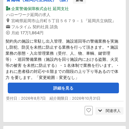
企業警備保障株式会社 延岡支社
ハローワーク延岡の求人
宮崎県延岡市山月町５丁目５６７９－１『延岡共立病院』
フルタイム
契約社員
請負
月給
17万1,864円
契約先の施設に常駐し出入管理、施設巡回等の警備業務を実施
し防犯、防災を未然に防止する業務を行って頂きます。＊施設
業務の形態・入出管理業務（受付、人、物、車輌、鍵管理
等）・巡回警備業務（施設内を回り施設内における盗難、火災
等の被害 を未然に防止する）・１名体制で業務を行います。・
まれに患者様の対応や６階までの階段の上り下り等あるので体
力 を要します。「変更範囲：変更なし」
詳細を見る
受付日：2026年8月7日 紹介期限日：2026年10月31日
関連求人