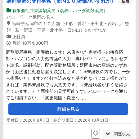
調剤薬局の受付事務（市内１０店舗のいずれか）
新着
有限会社共栄調剤薬局（名称：ハラダ調剤薬局）
ハローワーク延岡の求人
宮崎県延岡市の１０店舗（伊形・愛宕・東出北・西出北・惣
領・萩・野田・平原・北小路・日の出）のいずれか
正社員
月給
18万4,000円
調剤薬局事務（指導致します）来店された患者様への接客応
対・パソコンの入力処方箋の入力、専用パソコンによるレセプ
ト請求、調剤補助、配達等勤務場所：延岡市内の店舗のいずれ
か（面接後に勤務店舗を決定します。）※未経験の方でも、一か
ら指導いたしますので打ち込みなど基本的なパソコン操作がで
きれば、業界未経験でも大丈夫です。（未経験者が多く活躍さ
れています。）＊面接前の見学可能です。ハローワークを通じ
てご相談下さい。「変更範囲：変更なし」
詳細を見る
受付日：2026年8月7日 紹介期限日：2026年10月31日
関連求人