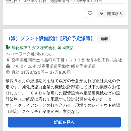
受付日：2026年8月7日 紹介期限日：2026年10月31日
関連求人
（派）プラント設備設計【紹介予定派遣】
新着
旭化成アミダス株式会社 延岡支店
ハローワーク延岡の求人
宮崎県延岡市土々呂町６丁目１６３３番地清本鉄工株式会社
フルタイム
有期雇用派遣労働者
紹介予定派遣
月給
31万3,120円～ 37万800円
最長６ヶ月の派遣期間を経て双方の合意があれば正社員化の予
定です。旭化成協力企業の機械設計部署にて以下の業務をお任
せします。・ＣＡＤを使用した配管設備や産業用機械などの設
計業務（ご経歴に応じて配属する設計部署を決定いたしま
す）・クライアントとの打ち合わせ・現場でのレイアウト確認
（測定、スケッチ）変更範囲：変更なし
詳細を見る