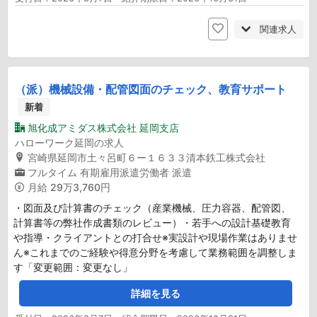
関連求人
（派）機械設備・配管図面のチェック、教育サポート
新着
旭化成アミダス株式会社 延岡支店
ハローワーク延岡の求人
宮崎県延岡市土々呂町６ー１６３３清本鉄工株式会社
フルタイム
有期雇用派遣労働者
派遣
月給
29万3,760円
・図面及び計算書のチェック（産業機械、圧力容器、配管図、
計算書等の弊社作成書類のレビュー）・若手への設計基礎教育
や指導・クライアントとの打合せ※実設計や現場作業はありませ
ん※これまでのご経験や得意分野を考慮して業務範囲を調整しま
す「変更範囲：変更なし」
詳細を見る