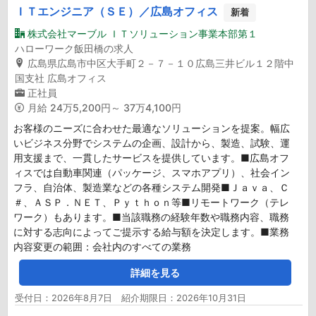
ＩＴエンジニア（ＳＥ）／広島オフィス
新着
株式会社マーブル ＩＴソリューション事業本部第１
ハローワーク飯田橋の求人
広島県広島市中区大手町２－７－１０広島三井ビル１２階中
国支社 広島オフィス
正社員
月給
24万5,200円～ 37万4,100円
お客様のニーズに合わせた最適なソリューションを提案。幅広
いビジネス分野でシステムの企画、設計から、製造、試験、運
用支援まで、一貫したサービスを提供しています。■広島オフ
ィスでは自動車関連（パッケージ、スマホアプリ）、社会イン
フラ、自治体、製造業などの各種システム開発■Ｊａｖａ、Ｃ
＃、ＡＳＰ．ＮＥＴ、Ｐｙｔｈｏｎ等■リモートワーク（テレ
ワーク）もあります。■当該職務の経験年数や職務内容、職務
に対する志向によってご提示する給与額を決定します。■業務
内容変更の範囲：会社内のすべての業務
詳細を見る
受付日：2026年8月7日 紹介期限日：2026年10月31日