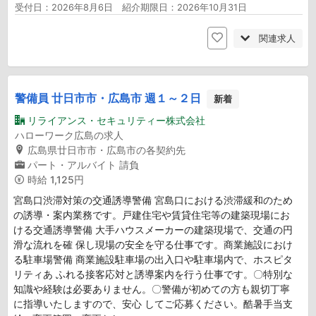
受付日：2026年8月6日 紹介期限日：2026年10月31日
関連求人
警備員 廿日市市・広島市 週１～２日
新着
リライアンス・セキュリティー株式会社
ハローワーク広島の求人
広島県廿日市市・広島市の各契約先
パート・アルバイト
請負
時給
1,125円
宮島口渋滞対策の交通誘導警備 宮島口における渋滞緩和のため
の誘導・案内業務です。戸建住宅や賃貸住宅等の建築現場にお
ける交通誘導警備 大手ハウスメーカーの建築現場で、交通の円
滑な流れを確 保し現場の安全を守る仕事です。商業施設におけ
る駐車場警備 商業施設駐車場の出入口や駐車場内で、ホスピタ
リティあ ふれる接客応対と誘導案内を行う仕事です。〇特別な
知識や経験は必要ありません。〇警備が初めての方も親切丁寧
に指導いたしますので、安心 してご応募ください。酷暑手当支