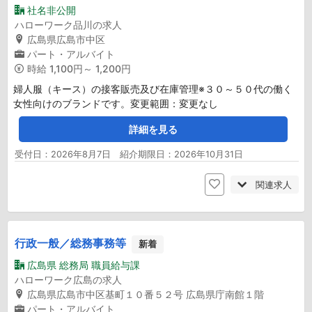
社名非公開
ハローワーク品川の求人
広島県広島市中区
パート・アルバイト
時給
1,100円～ 1,200円
婦人服（キース）の接客販売及び在庫管理※３０～５０代の働く
女性向けのブランドです。変更範囲：変更なし
詳細を見る
受付日：2026年8月7日 紹介期限日：2026年10月31日
関連求人
行政一般／総務事務等
新着
広島県 総務局 職員給与課
ハローワーク広島の求人
広島県広島市中区基町１０番５２号 広島県庁南館１階
パート・アルバイト