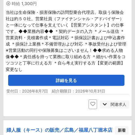
時給
1,300円
当社は生命保険・損害保険の訪問型乗合代理店。取扱う保険会
社は約５０社。営業社員（ファイナンシャル・アドバイザー）
と一体になって仕事を支えていく【営業アシスタント】の仕事
です。◆◆業務内容◆◆ ＊契約データの入力 ＊メール送信 ＊
営業資料・見積書作成＊電話対応 ＊損保設計書および申込書作
成 ＊損保計上業務＊不備管理および対応 ＊事故受付および管理
※営業活動の同行や保険募集はございません！◆◆求める人物
像◆◆＊責任感を持って業務に取り組める方 ＊細かい作業をコ
ツコツと丁寧に行える方 ＊自ら考え実行する方【変更の範囲】
変更なし
詳細を見る
受付日：2026年8月7日 紹介期限日：2026年10月31日
関連求人
婦人服（キース）の販売／広島／福屋八丁堀本店
新着