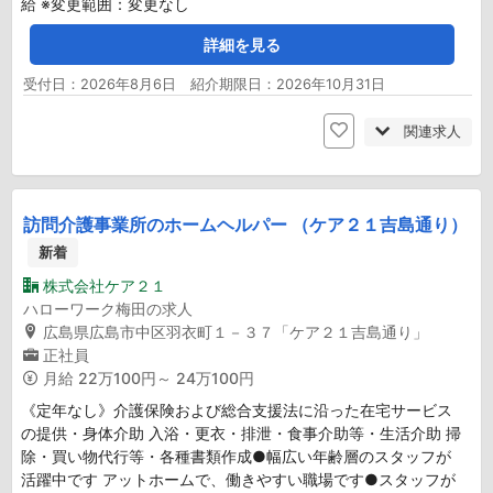
給 ※変更範囲：変更なし
詳細を見る
受付日：2026年8月6日 紹介期限日：2026年10月31日
関連求人
訪問介護事業所のホームヘルパー （ケア２１吉島通り）
新着
株式会社ケア２１
ハローワーク梅田の求人
広島県広島市中区羽衣町１－３７「ケア２１吉島通り」
正社員
月給
22万100円～ 24万100円
《定年なし》介護保険および総合支援法に沿った在宅サービス
の提供・身体介助 入浴・更衣・排泄・食事介助等・生活介助 掃
除・買い物代行等・各種書類作成●幅広い年齢層のスタッフが
活躍中です アットホームで、働きやすい職場です●スタッフが