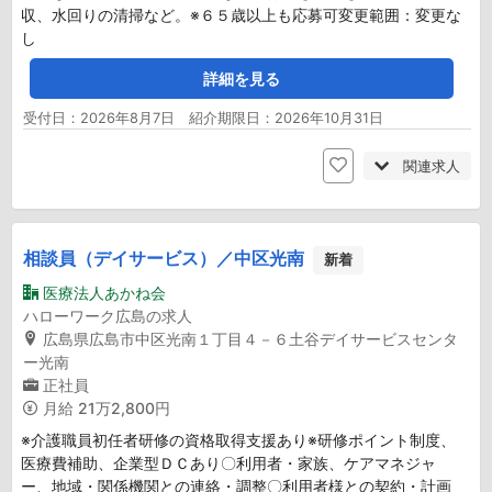
収、水回りの清掃など。※６５歳以上も応募可変更範囲：変更な
し
詳細を見る
受付日：2026年8月7日 紹介期限日：2026年10月31日
関連求人
相談員（デイサービス）／中区光南
新着
医療法人あかね会
ハローワーク広島の求人
広島県広島市中区光南１丁目４－６土谷デイサービスセンタ
ー光南
正社員
月給
21万2,800円
※介護職員初任者研修の資格取得支援あり※研修ポイント制度、
医療費補助、企業型ＤＣあり〇利用者・家族、ケアマネジャ
ー、地域・関係機関との連絡・調整〇利用者様との契約・計画