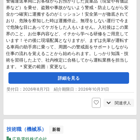
警備運送車両にお客様からお預かりした貴重品（現金や有価証
券など）を乗せ、盗難や事故がないよう警戒・防止しながら安
全かつ確実に運搬するのがミッション！安全第一が徹底されて
おり、危険を察知した時は運搬停止。無理をしない運行で今ま
で危険な目にあってケガをした人もいません。入社後はこの業
界のこと、お仕事内容など、イチから学べる研修をご用意して
います！その後に現場配属となりますが、まずは先輩が運転す
る車両の助手席に乗って、周囲への警戒面をサポートしながら
仕事の流れを覚えることから始められます。しっかり知識・技
術を習得した上で、社内検定に合格してから運転業務を担当し
ます。＊変更の範囲：変更なし
詳細を見る
受付日：2026年8月7日 紹介期限日：2026年10月31日
関連求人
技術職（機械系）
新着
広島電鉄株式会社