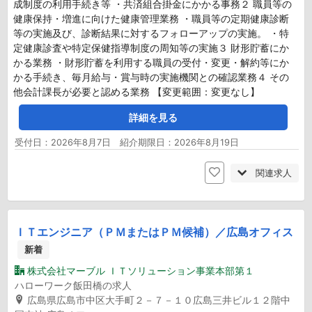
成制度の利用手続き等 ・共済組合掛金にかかる事務２ 職員等の
健康保持・増進に向けた健康管理業務 ・職員等の定期健康診断
等の実施及び、診断結果に対するフォローアップの実施。 ・特
定健康診査や特定保健指導制度の周知等の実施３ 財形貯蓄にか
かる業務 ・財形貯蓄を利用する職員の受付・変更・解約等にか
かる手続き、毎月給与・賞与時の実施機関との確認業務４ その
他会計課長が必要と認める業務 【変更範囲：変更なし】
詳細を見る
受付日：2026年8月7日 紹介期限日：2026年8月19日
関連求人
ＩＴエンジニア（ＰＭまたはＰＭ候補）／広島オフィス
新着
株式会社マーブル ＩＴソリューション事業本部第１
ハローワーク飯田橋の求人
広島県広島市中区大手町２－７－１０広島三井ビル１２階中