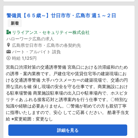
警備員【６５歳～】廿日市市・広島市 週１～２日
新着
リライアンス・セキュリティー株式会社
ハローワーク広島の求人
広島県廿日市市・広島市の各契約先
パート・アルバイト
請負
時給
1,125円
宮島口渋滞対策の交通誘導警備 宮島口における渋滞緩和のため
の誘導・案内業務です。戸建住宅や賃貸住宅等の建築現場にお
ける交通誘導警備 大手ハウスメーカーの建築現場で、交通の円
滑な流れを確 保し現場の安全を守る仕事です。商業施設におけ
る駐車場警備 商業施設駐車場の出入口や駐車場内で、ホスピタ
リティあ ふれる接客応対と誘導案内を行う仕事です。〇特別な
知識や経験は必要ありません。〇警備が初めての方も親切丁寧
に指導いたしますので、安心 してご応募ください。 酷暑手当支
給 ※変更範囲：変更なし
詳細を見る