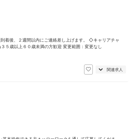
類到着後、２週間以内にご連絡差し上げます。 ◇キャリアチャ
ね３５歳以上６０歳未満の方歓迎 変更範囲：変更なし
関連求人
ン基本操作できる方＊ハローワークを通して応募してくださ