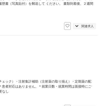
歴書（写真貼付）を郵送して ください。 書類到着後、２週間
日
関連求人
チェック）・注射集計補助（注射薬の取り揃え）・定期薬の配
＊患者対応はありません。＊就業日数・就業時間は面接時にご
更なし
日