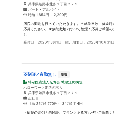
兵庫県姫路市北条１丁目２７９
パート・アルバイト
時給
1,854円～ 2,200円
病院の調剤を行っていただきます。＊就業日数・就業時
応募ください。★病院敷地内すべて禁煙＊応募ご希望の
し
受付日：2026年8月1日 紹介期限日：2026年10月31
薬剤師／夜勤無し
新着
特定医療法人光寿会 城陽江尻病院
ハローワーク姫路の求人
兵庫県姫路市北条１丁目２７９
正社員
月給
25万6,770円～ 34万9,114円
・病院の調剤＊未経験、ブランクある方もぜひご応募く