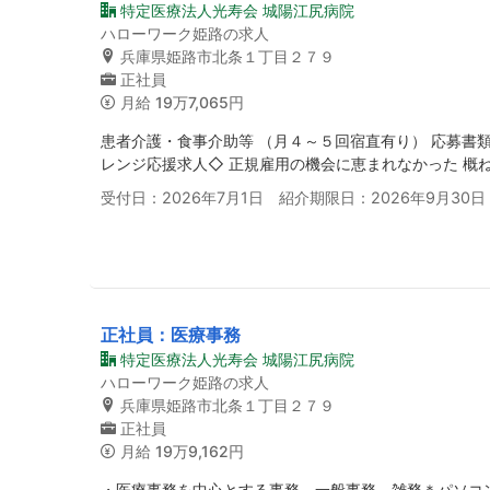
特定医療法人光寿会 城陽江尻病院
ハローワーク姫路の求人
兵庫県姫路市北条１丁目２７９
正社員
月給
19万7,065円
患者介護・食事介助等 （月４～５回宿直有り） 応募書
レンジ応援求人◇ 正規雇用の機会に恵まれなかった 概
受付日：2026年7月1日 紹介期限日：2026年9月30日
正社員：医療事務
特定医療法人光寿会 城陽江尻病院
ハローワーク姫路の求人
兵庫県姫路市北条１丁目２７９
正社員
月給
19万9,162円
・医療事務を中心とする事務、一般事務、雑務＊パソコ