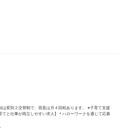
制は変則２交替制で、宿直は月４回程あります。 ※子育て支援
育てと仕事が両立しやすい求人】＊ハローワークを通じて応募