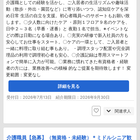
介護職としての経験を活かし、ご入居者の生活リズムや趣味活
動（散歩・外出・園芸など）に寄り添いつつ、認知症ケアを深
め日常 生活の自立を支援。初心者職員へのサポートもお願い致
します。〇少人数に向けたケア ・原則１フロア９名のケアを、
日中２～３名（早番・遅番）と 夜勤１名で担当。※イベントな
どの際は日勤になる場合あり。〇充実の研修で新入社員の方も
安心してお仕事をスタート。〇ケアの一環として、ご入居者と
一緒に料理に取り組む事もあり。 ・調理スタッフ配置や完全調
理品の利用で調理初心者も安心。〇介護記録は専用スマートフ
ォンで簡単に入力が可能。〇業務に慣れてきた有資格者・経験
者の方には、業務改善への積極 的なご提案を期待致します！ 変
更範囲：変更なし
詳細を見る
受付日：2026年7月13日 紹介期限日：2026年9月30日
関連求人
介護職員【急募】（無資格・未経験）＊ミドルシニア歓