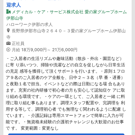
迎求人
メディカル・ケア・サービス株式会社 愛の家グループホーム
伊那山寺
ハローワーク伊那の求人
長野県伊那市山寺２６４０－３愛の家グループホーム伊那山
寺
正社員
月給
18万9,000円～ 21万6,000円
・ご入居者の生活リズムや趣味活動（散歩・外出・園芸など）
に寄 り添いつつ、掃除や洗濯などの自立を促しながら日常生活
の充足 感等を獲得して頂くサポートを行います。・原則１フロ
ア９名のご入居者のケア全般を、日中２～３名（早 番・遅番）
と夜勤１名で担当。イベントなどの際は日勤になる場 合もあり
ます。充実の社内研修で初心者の方も安心して認知症ケ アに取
り組める環境です。・ケアの一環として、ご入居者と一緒 に料
理に取り組む事もあります。調理スタッフ配置や、完調理を 利
用する等して、調理初心者 でも無理なく関われるように配慮 し
ています。・介護記録は専用スマートフォンで簡単に入力が可
能です。・無資格未経験の介護初チャレンジも大歓迎のお仕事
で す。 変更範囲：変更なし