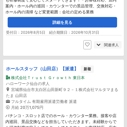
案内・ホール内の巡回・カウンターでの景品管理、交換対応・
ホール内の清掃 など変更範囲：会社の定める業務
詳細を見る
受付日：2026年8月5日 紹介期限日：2026年10月31日
関連求人
ホールスタッフ（山田店）【派遣】
新着
株式会社Ｔｒｕｓｔ Ｇｒｏｗｔｈ 東日本
ハローワーク仙台の求人
宮城県仙台市太白区山田新町９２－１株式会社マルタマまる
たま 山田店
フルタイム
有期雇用派遣労働者
派遣
月給
20万1,075円
パチンコ・スロット店でのホール・カウンター業務。接客や店
内巡回、景品交換などを担当していただきます。未経験からで