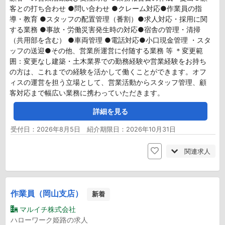
客との打ち合わせ ●問い合わせ ●クレーム対応●作業員の指
導・教育 ●スタッフの配置管理（番割）●求人対応・採用に関
する業務 ●事故・労働災害発生時の対応●宿舎の管理・清掃
（共用部を含む） ●車両管理 ●電話対応●小口現金管理 ・スタ
ッフの送迎●その他、営業所運営に付随する業務 等 ＊変更範
囲：変更なし建築・土木業界での勤務経験や営業経験をお持ち
の方は、これまでの経験を活かして働くことができます。オフ
ィスの運営を担う立場として、営業活動からスタッフ管理、顧
客対応まで幅広い業務に携わっていただきます。
詳細を見る
受付日：2026年8月5日 紹介期限日：2026年10月31日
関連求人
作業員（岡山支店）
新着
マルイチ株式会社
ハローワーク姫路の求人