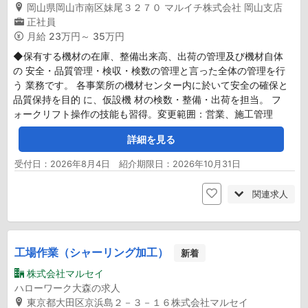
岡山県岡山市南区妹尾３２７０ マルイチ株式会社 岡山支店
正社員
月給
23万円～ 35万円
◆保有する機材の在庫、整備出来高、出荷の管理及び機材自体
の 安全・品質管理・検収・検数の管理と言った全体の管理を行
う 業務です。 各事業所の機材センター内に於いて安全の確保と
品質保持を目的 に、仮設機 材の検数・整備・出荷を担当。 フ
ォークリフト操作の技能も習得。変更範囲：営業、施工管理
詳細を見る
受付日：2026年8月4日 紹介期限日：2026年10月31日
関連求人
工場作業（シャーリング加工）
新着
株式会社マルセイ
ハローワーク大森の求人
東京都大田区京浜島２－３－１６株式会社マルセイ