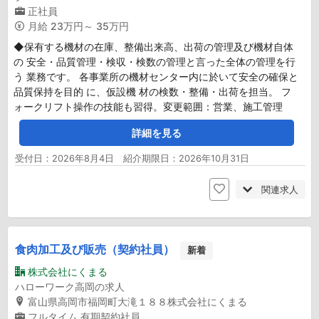
正社員
月給
23万円～ 35万円
◆保有する機材の在庫、整備出来高、出荷の管理及び機材自体
の 安全・品質管理・検収・検数の管理と言った全体の管理を行
う 業務です。 各事業所の機材センター内に於いて安全の確保と
品質保持を目的 に、仮設機 材の検数・整備・出荷を担当。 フ
ォークリフト操作の技能も習得。変更範囲：営業、施工管理
詳細を見る
受付日：2026年8月4日 紹介期限日：2026年10月31日
関連求人
食肉加工及び販売（契約社員）
新着
株式会社にくまる
ハローワーク高岡の求人
富山県高岡市福岡町大滝１８８株式会社にくまる
フルタイム
有期契約社員