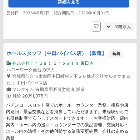
詳細を見る
受付日：2026年8月7日 紹介期限日：2026年10月31日
関連求人
ホールスタッフ（中田バイパス店）【派遣】
新着
株式会社Ｔｒｕｓｔ Ｇｒｏｗｔｈ 東日本
ハローワーク仙台の求人
宮城県仙台市太白区中田町杉ノ下２０株式会社マルタマまる
たま 中田バイパス店
フルタイム
有期雇用派遣労働者
派遣
月給
20万1,075円
パチンコ・スロット店でのホール・カウンター業務。接客や店
内巡回、景品交換などを担当していただきます。未経験からで
も研修制度で安心してスタートできます！・お客様対応、店内
案内・ホール内の巡回・カウンターでの景品管理、交換対応・
ホール内の清掃・その他付随する業務変更範囲：会社の定める
業務