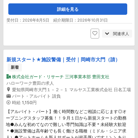
詳細を見る
受付日：2026年8月5日 紹介期限日：2026年10月31日
関連求人
新規スタート★施設警備｜受付｜岡崎市大門（請）
新着
株式会社ガード・リサーチ 三河事業本部 豊田支社
ハローワーク豊田の求人
愛知県岡崎市大門１－２－１ マルヤス工業株式会社 日名工場
パート・アルバイト
請負
時給
1,150円
【アルバイト・パート】働く時間数などご相談に応じます◎オ
ープニングスタッフ募集！！９月１日から新規スタートの勤務
地●みんな初めてなので難しい専門知識は不要＊未経験大歓迎
＊●施設警備は高年齢でも長く働ける職種（ミドル・シニア求
人）●アットホーム＆新人サポートが超手厚いです！＼＼あり