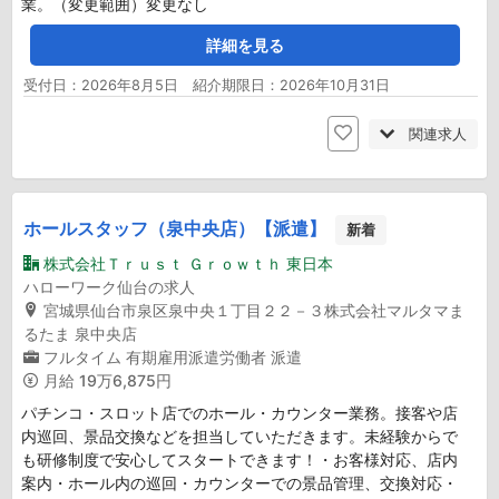
業。（変更範囲）変更なし
詳細を見る
受付日：2026年8月5日 紹介期限日：2026年10月31日
関連求人
ホールスタッフ（泉中央店）【派遣】
新着
株式会社Ｔｒｕｓｔ Ｇｒｏｗｔｈ 東日本
ハローワーク仙台の求人
宮城県仙台市泉区泉中央１丁目２２－３株式会社マルタマま
るたま 泉中央店
フルタイム
有期雇用派遣労働者
派遣
月給
19万6,875円
パチンコ・スロット店でのホール・カウンター業務。接客や店
内巡回、景品交換などを担当していただきます。未経験からで
も研修制度で安心してスタートできます！・お客様対応、店内
案内・ホール内の巡回・カウンターでの景品管理、交換対応・