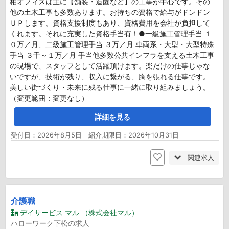
柏オフィスは主に【舗装・造園など】の工事が中心です。その
他の土木工事も多数あります。お持ちの資格で給与がドンドン
ＵＰします。資格支援制度もあり、資格費用を会社が負担して
くれます。それに充実した資格手当有！●一級施工管理手当 １
０万／月、二級施工管理手当 ３万／月 車両系・大型・大型特殊
手当 ３千～１万／月 手当他多数公共インフラを支える土木工事
の現場で、スタッフとして活躍頂けます。楽だけの仕事じゃな
いですが、技術が残り、収入に繋がる、胸を張れる仕事です。
美しい街づくり・未来に残る仕事に一緒に取り組みましょう。
（変更範囲：変更なし）
詳細を見る
受付日：2026年8月5日 紹介期限日：2026年10月31日
関連求人
介護職
デイサービス マル （株式会社マル）
ハローワーク下松の求人