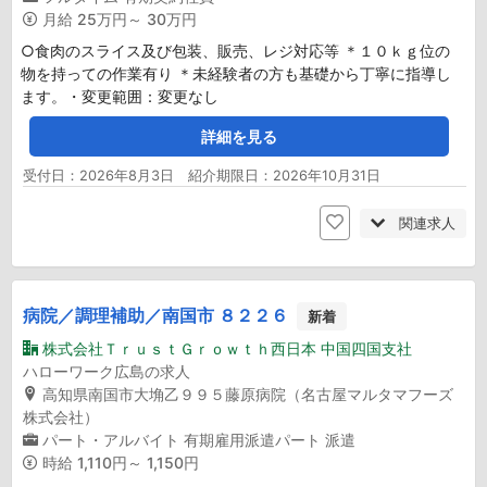
月給
25万円～ 30万円
○食肉のスライス及び包装、販売、レジ対応等 ＊１０ｋｇ位の
物を持っての作業有り ＊未経験者の方も基礎から丁寧に指導し
ます。・変更範囲：変更なし
詳細を見る
受付日：2026年8月3日 紹介期限日：2026年10月31日
関連求人
病院／調理補助／南国市 ８２２６
新着
株式会社ＴｒｕｓｔＧｒｏｗｔｈ西日本 中国四国支社
ハローワーク広島の求人
高知県南国市大埆乙９９５藤原病院（名古屋マルタマフーズ
株式会社）
パート・アルバイト
有期雇用派遣パート
派遣
時給
1,110円～ 1,150円