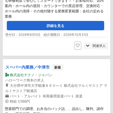
も研修制度で安心してスタートできます！・お客様対応、店内
案内・ホール内の巡回・カウンターでの景品管理、交換対応・
ホール内の清掃・その他付随する業務変更範囲：会社の定める
業務
詳細を見る
受付日：2026年8月5日 紹介期限日：2026年10月31日
関連求人
スーパー内業務／中津市
新着
株式会社テクノ・ジャパン
ハローワーク熊本の求人
大分県中津市大字蛎瀬８６０―１ 株式会社マルミヤストア マ
ルミヤストア蛎瀬店
パート・アルバイト
有期雇用派遣パート
派遣
時給
1,100円
惣菜部門での調理、お弁当のパック詰、、品出し、陳列、諸作