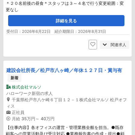
＊２０名前後の昼食＊スタッフは３～４名で行う変更範囲：変
更なし
詳細を見る
受付日：2026年6月22日 紹介期限日：2026年8月31日
関連求人
建設会社所長／松戸市八ヶ崎／年休１２７日・賞与有
新着
株式会社マルソ
ハローワーク新宿の求人
千葉県松戸市八ケ崎６丁目１２－１株式会社マルソ 松戸オフ
ィス
正社員
月給
35万円～ 40万円
【仕事内容】各オフィスの運営・管理業務全般を担当。●既存
顧客への営業活動及び受注対応 ●業務報告書の作成・提出●顧