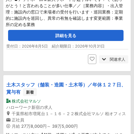
がとう！と言われることが多い仕事／／［業務内容］・出入管
理：施設内の窓口で来場者の受付を行います・巡回業務：定期
的に施設内を巡回し、異常の有無を確認します変更範囲：事業
所の定める業務
詳細を見る
受付日：2026年8月5日 紹介期限日：2026年10月31日
関連求人
土木スタッフ（舗装・造園・土木等）／年休１２７日、
賞与有
新着
株式会社マルソ
ハローワーク新宿の求人
千葉県柏市増尾台１－１６－２２株式会社マルソ 柏オフィス
正社員
月給
27万8,000円～ 39万5,000円