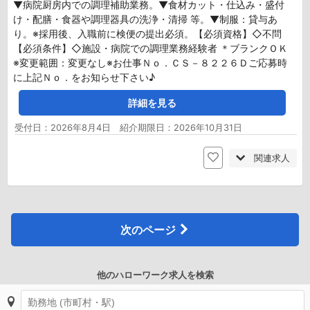
▼病院厨房内での調理補助業務。▼食材カット・仕込み・盛付
け・配膳・食器や調理器具の洗浄・清掃 等。▼制服：貸与あ
り。※採用後、入職前に検便の提出必須。【必須資格】◇不問
【必須条件】◇施設・病院での調理業務経験者 ＊ブランクＯＫ
※変更範囲：変更なし※お仕事Ｎｏ．ＣＳ－８２２６Ｄご応募時
に上記Ｎｏ．をお知らせ下さい♪
詳細を見る
受付日：2026年8月4日 紹介期限日：2026年10月31日
関連求人
次のページ
他のハローワーク求人を検索