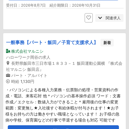
受付日：2026年8月7日 紹介期限日：2026年10月31日
関連求人
一般事務【パート・飯田／子育て支援求人】
新着
株式会社マルニシ
ハローワーク岡谷の求人
長野県飯田市三日市場１８３３－１ 飯田運動公園横 『株式会
社マルニシ 飯田店』
パート・アルバイト
時給
1,130円
・パソコンによる各種入力業務・伝票類の処理・営業資料の作
成・電話、来客応対 他＊パソコンの基本操作必須 ワード：文書
作成／エクセル：数値入力ができること＊雇用後の仕事の変更
範囲：変更無し★入社後すぐ有給休暇が付与されます！★お子
様をお持ちの方は働きやすい職場となっています！ お子様の急
病や学校、保育園などの行事で早退する場合も対応 可能です