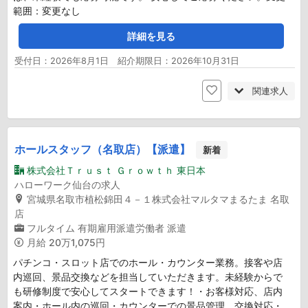
範囲：変更なし
詳細を見る
受付日：2026年8月1日 紹介期限日：2026年10月31日
関連求人
ホールスタッフ（名取店）【派遣】
新着
株式会社Ｔｒｕｓｔ Ｇｒｏｗｔｈ 東日本
ハローワーク仙台の求人
宮城県名取市植松錦田４－１株式会社マルタマまるたま 名取
店
フルタイム
有期雇用派遣労働者
派遣
月給
20万1,075円
パチンコ・スロット店でのホール・カウンター業務。接客や店
内巡回、景品交換などを担当していただきます。未経験からで
も研修制度で安心してスタートできます！・お客様対応、店内
案内・ホール内の巡回・カウンターでの景品管理、交換対応・