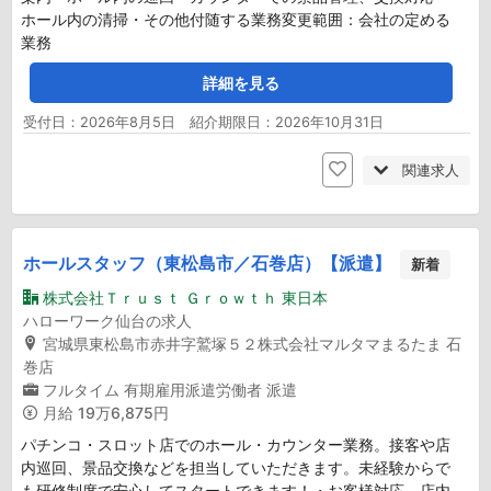
ホール内の清掃・その他付随する業務変更範囲：会社の定める
業務
詳細を見る
受付日：2026年8月5日 紹介期限日：2026年10月31日
関連求人
ホールスタッフ（東松島市／石巻店）【派遣】
新着
株式会社Ｔｒｕｓｔ Ｇｒｏｗｔｈ 東日本
ハローワーク仙台の求人
宮城県東松島市赤井字鷲塚５２株式会社マルタマまるたま 石
巻店
フルタイム
有期雇用派遣労働者
派遣
月給
19万6,875円
パチンコ・スロット店でのホール・カウンター業務。接客や店
内巡回、景品交換などを担当していただきます。未経験からで
も研修制度で安心してスタートできます！・お客様対応、店内