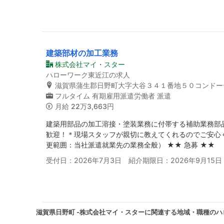
建築部材の加工業務
株式会社マイ・スター
ハローワーク東近江の求人
滋賀県蒲生郡日野町大字大谷３４１番地５０コンドー
フルタイム
有期雇用派遣労働者
派遣
月給
22万3,663円
建築用部品の加工溶接・塗装業務に付帯する補助業務部
歓迎！＊現場スタッフが親切に教えてくれるのでご安心
更範囲：当社派遣就業先の業務全般） ★★ 急募 ★★
受付日：2026年7月3日 紹介期限日：2026年9月15日
滋賀県日野町 -株式会社マイ・スターに関連する地域・職種の