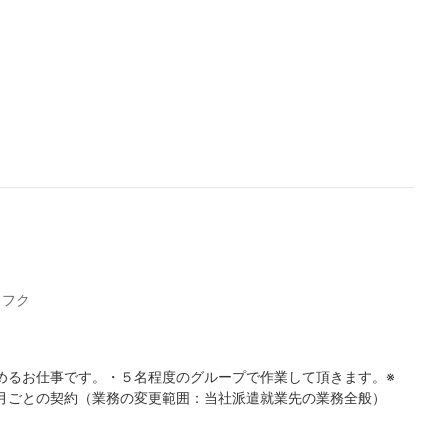
イフク
めるお仕事です。・５名程度のグループで作業して頂きます。※
月ごとの契約（業務の変更範囲：当社派遣就業先の業務全般）