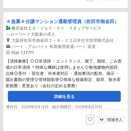
☆急募☆分譲マンション通勤管理員（吹田市南金田）
株式会社エヌ・ジェイ・ケイ・スタッフサービス
ハローワーク大阪東の求人
大阪府吹田市南金田２－８－２２日本住宅管理株式会社
パート・アルバイト
有期雇用派遣パート
派遣
時給
1,177円
【清掃兼務】◇日常清掃 ・エントランス、廊下、階段、ごみ置
場の日常清掃 ＊特殊な機材は使用しません◇敷地建物内巡回、
点検◇受付 ・居住者、外来者対応 ・通知事項の配布、掲示 ・
届出書類の受理◇管球類取替◇簡単な植栽剪定、除草、散水変
更範囲：変更あり（会社の定める業務）
詳細を見る
受付日：2026年6月12日 紹介期限日：2026年8月31日
関連求人