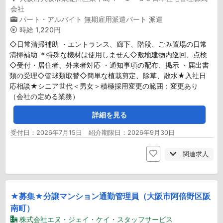
会社
パート・アルバイト
無期雇用派遣パート
派遣
時給
1,220円
◇日常清掃補助 ・エントランス、廊下、階段、ごみ置場の日常
清掃補助 ＊特殊な機材は使用しません◇敷地建物内巡回、点検
◇受付・居住者、外来者対応 ・通知事項の配布、掲示 ・届出書
類の受理◇管球類取替◇簡単な植栽剪定、除草、散水★入社日
応相談★シニア世代＜男女＞積極採用変更の範囲：変更あり
（会社の定める業務）
詳細を見る
受付日：2026年7月15日 紹介期限日：2026年9月30日
関連求人
★募集★分譲マンション通勤管理員（大阪市阿倍野区阪
南町）
株式会社エヌ・ジェイ・ケイ・スタッフサービス