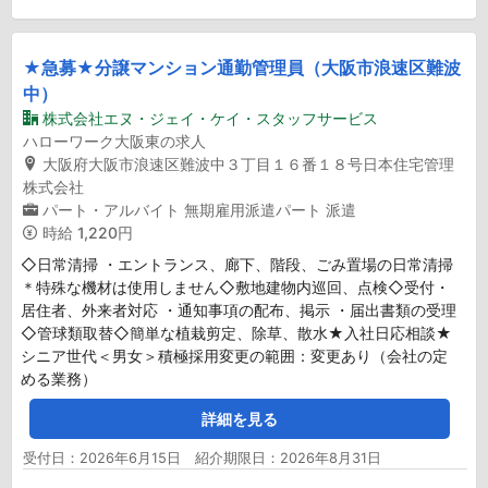
★急募★分譲マンション通勤管理員（大阪市浪速区難波
中）
株式会社エヌ・ジェイ・ケイ・スタッフサービス
ハローワーク大阪東の求人
大阪府大阪市浪速区難波中３丁目１６番１８号日本住宅管理
株式会社
パート・アルバイト
無期雇用派遣パート
派遣
時給
1,220円
◇日常清掃 ・エントランス、廊下、階段、ごみ置場の日常清掃
＊特殊な機材は使用しません◇敷地建物内巡回、点検◇受付・
居住者、外来者対応 ・通知事項の配布、掲示 ・届出書類の受理
◇管球類取替◇簡単な植栽剪定、除草、散水★入社日応相談★
シニア世代＜男女＞積極採用変更の範囲：変更あり（会社の定
める業務）
詳細を見る
受付日：2026年6月15日 紹介期限日：2026年8月31日