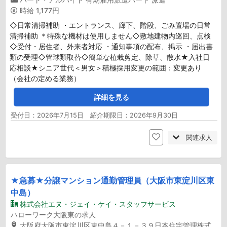
時給
1,177円
◇日常清掃補助 ・エントランス、廊下、階段、ごみ置場の日常
清掃補助 ＊特殊な機材は使用しません◇敷地建物内巡回、点検
◇受付・居住者、外来者対応 ・通知事項の配布、掲示 ・届出書
類の受理◇管球類取替◇簡単な植栽剪定、除草、散水★入社日
応相談★シニア世代＜男女＞積極採用変更の範囲：変更あり
（会社の定める業務）
詳細を見る
受付日：2026年7月15日 紹介期限日：2026年9月30日
関連求人
★急募★分譲マンション通勤管理員（大阪市東淀川区東
中島）
株式会社エヌ・ジェイ・ケイ・スタッフサービス
ハローワーク大阪東の求人
大阪府大阪市東淀川区東中島４－１－３９日本住宅管理株式