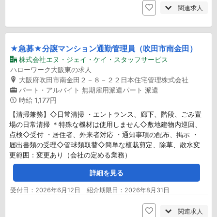
関連求人
★急募★分譲マンション通勤管理員（吹田市南金田）
株式会社エヌ・ジェイ・ケイ・スタッフサービス
ハローワーク大阪東の求人
大阪府吹田市南金田２－８－２２日本住宅管理株式会社
パート・アルバイト
無期雇用派遣パート
派遣
時給
1,177円
【清掃兼務】◇日常清掃 ・エントランス、廊下、階段、ごみ置
場の日常清掃 ＊特殊な機材は使用しません◇敷地建物内巡回、
点検◇受付 ・居住者、外来者対応 ・通知事項の配布、掲示 ・
届出書類の受理◇管球類取替◇簡単な植栽剪定、除草、散水変
更範囲：変更あり（会社の定める業務）
詳細を見る
受付日：2026年6月12日 紹介期限日：2026年8月31日
関連求人