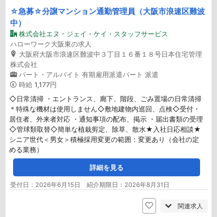
☆急募☆分譲マンション通勤管理員（大阪市浪速区難波
中）
株式会社エヌ・ジェイ・ケイ・スタッフサービス
ハローワーク大阪東の求人
大阪府大阪市浪速区難波中３丁目１６番１８号日本住宅管理
株式会社
パート・アルバイト
有期雇用派遣パート
派遣
時給
1,177円
◇日常清掃 ・エントランス、廊下、階段、ごみ置場の日常清掃
＊特殊な機材は使用しません◇敷地建物内巡回、点検◇受付・
居住者、外来者対応 ・通知事項の配布、掲示 ・届出書類の受理
◇管球類取替◇簡単な植栽剪定、除草、散水★入社日応相談★
シニア世代＜男女＞積極採用変更の範囲：変更あり（会社の定
める業務）
詳細を見る
受付日：2026年6月15日 紹介期限日：2026年8月31日
関連求人