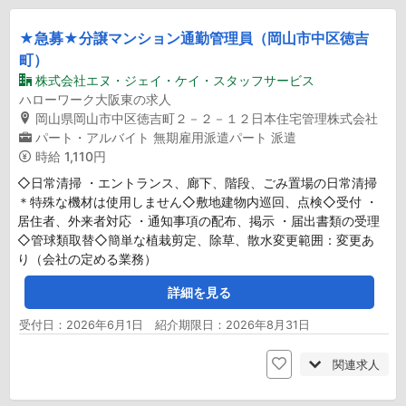
★急募★分譲マンション通勤管理員（岡山市中区徳吉
町）
株式会社エヌ・ジェイ・ケイ・スタッフサービス
ハローワーク大阪東の求人
岡山県岡山市中区徳吉町２－２－１２日本住宅管理株式会社
パート・アルバイト
無期雇用派遣パート
派遣
時給
1,110円
◇日常清掃 ・エントランス、廊下、階段、ごみ置場の日常清掃
＊特殊な機材は使用しません◇敷地建物内巡回、点検◇受付 ・
居住者、外来者対応 ・通知事項の配布、掲示 ・届出書類の受理
◇管球類取替◇簡単な植栽剪定、除草、散水変更範囲：変更あ
り（会社の定める業務）
詳細を見る
受付日：2026年6月1日 紹介期限日：2026年8月31日
関連求人