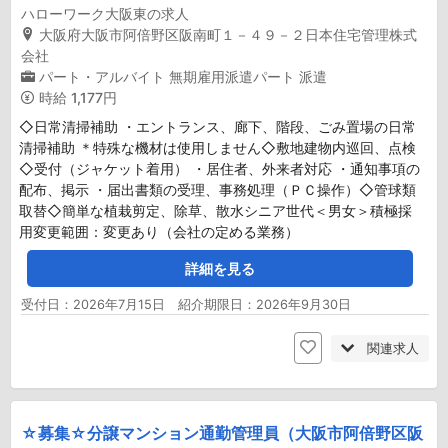
ハローワーク大阪東の求人
大阪府大阪市阿倍野区阪南町１－４９－２日本住宅管理株式
会社
パート・アルバイト
無期雇用派遣パート
派遣
時給
1,177円
◇日常清掃補助 ・エントランス、廊下、階段、ごみ置場の日常
清掃補助 ＊特殊な機材は使用しません◇敷地建物内巡回、点検
◇受付（ジャケット着用） ・居住者、外来者対応 ・通知事項の
配布、掲示 ・届出書類の受理、事務処理（ＰＣ操作）◇管球類
取替◇簡単な植栽剪定、除草、散水シニア世代＜男女＞積極採
用変更範囲：変更あり（会社の定める業務）
詳細を見る
受付日：2026年7月15日 紹介期限日：2026年9月30日
関連求人
☆募集☆分譲マンション通勤管理員（大阪市阿倍野区阪