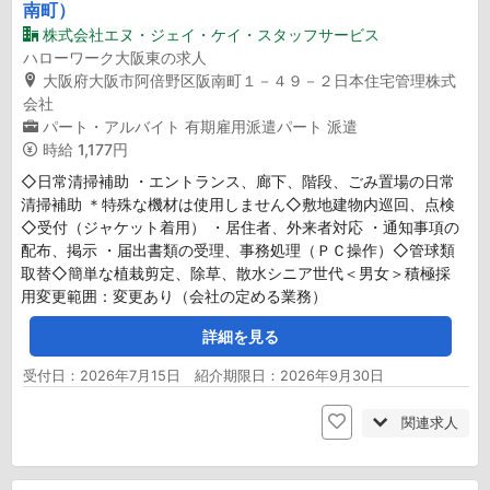
南町）
株式会社エヌ・ジェイ・ケイ・スタッフサービス
ハローワーク大阪東の求人
大阪府大阪市阿倍野区阪南町１－４９－２日本住宅管理株式
会社
パート・アルバイト
有期雇用派遣パート
派遣
時給
1,177円
◇日常清掃補助 ・エントランス、廊下、階段、ごみ置場の日常
清掃補助 ＊特殊な機材は使用しません◇敷地建物内巡回、点検
◇受付（ジャケット着用） ・居住者、外来者対応 ・通知事項の
配布、掲示 ・届出書類の受理、事務処理（ＰＣ操作）◇管球類
取替◇簡単な植栽剪定、除草、散水シニア世代＜男女＞積極採
用変更範囲：変更あり（会社の定める業務）
詳細を見る
受付日：2026年7月15日 紹介期限日：2026年9月30日
関連求人