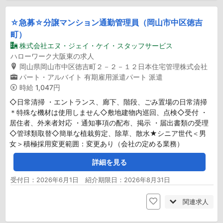
☆急募☆分譲マンション通勤管理員（岡山市中区徳吉
町）
株式会社エヌ・ジェイ・ケイ・スタッフサービス
ハローワーク大阪東の求人
岡山県岡山市中区徳吉町２－２－１２日本住宅管理株式会社
パート・アルバイト
有期雇用派遣パート
派遣
時給
1,047円
◇日常清掃 ・エントランス、廊下、階段、ごみ置場の日常清掃
＊特殊な機材は使用しません◇敷地建物内巡回、点検◇受付 ・
居住者、外来者対応 ・通知事項の配布、掲示 ・届出書類の受理
◇管球類取替◇簡単な植栽剪定、除草、散水★シニア世代＜男
女＞積極採用変更範囲：変更あり（会社の定める業務）
詳細を見る
受付日：2026年6月1日 紹介期限日：2026年8月31日
関連求人