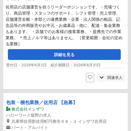
佐用店の店舗運営を担うリーダーポジションです。・売場づく
り、商品管理・スタッフのサポート、シフト管理・売上管理、
店舗運営全般・本部との連携業務・企業・法人関係の粗品、記
念品等の外商販売やお中元・お歳暮品・他に、配達・集金業務
もあります。 ・店舗でのお客様の接客業務。・提携先での作業
業務。 ＊売上ノルマ等はありません。 ［変更範囲：会社の定め
る業務］
詳細を見る
受付日：2026年6月2日 紹介期限日：2026年8月31日
関連求人
包装・梱包業務／佐用店 【急募】
株式会社イシザワ
ハローワーク龍野の求人
兵庫県佐用郡佐用町円應寺９８－３ イシザワ佐用店
パート・アルバイト