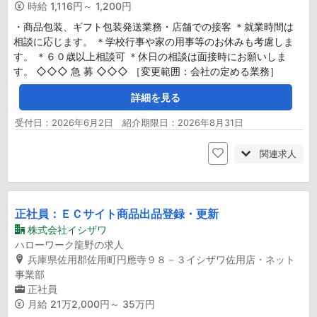
時給
1,116円～ 1,200円
・商品包装、ギフト包装発送業務・店舗での接客 ＊就業時間は
相談に応じます。 ＊学校行事や家の用事等のお休みも考慮しま
す。 ＊６０歳以上相談可 ＊休日の相談は面接時にお願いしま
す。 ◇◇◇ 急 募 ◇◇◇ ［変更範囲：会社の定める業務］
詳細を見る
受付日：2026年6月2日 紹介期限日：2026年8月31日
関連求人
正社員：ＥＣサイト商品出品登録・更新
株式会社イシザワ
ハローワーク龍野の求人
兵庫県佐用郡佐用町円應寺９８－３イシザワ佐用店・ネット
事業部
正社員
月給
21万2,000円～ 35万円