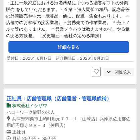
・主に一般家庭における冠婚葬祭にまつわる贈答ギフトの外商
販売 をしていただきます。・企業・法人関係の粗品、記念品等
の外商販売や中元・歳暮品・他に、配達・集金もあります。 ・
店舗でのお客様の接客業務。・提携先での作業業務。 ＊売上ノ
ルマ等はありません。 ＊営業ノウハウは教えますので、やる気
のある方歓迎。 ［変更範囲：会社の定める業務］
詳細を見る
受付日：2026年6月17日 紹介期限日：2026年8月31日
関連求人
正社員：店舗管理職（店舗運営・管理職候補）
株式会社イシザワ
ハローワーク龍野の求人
兵庫県宍粟市山崎町船元７９－１（山崎店）兵庫県佐用郡佐
用町円應寺９８－３（佐用店）
正社員
月給
25万円～ 35万円