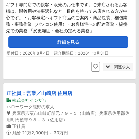
ギフト専門店での接客・販売のお仕事です。ご来店されるお客
様は、贈答用や法事返礼など、目的を持って来店される方が中
心です。・お客様宅へギフト商品のご案内・商品包装、梱包業
務・事務作業（パソコン使用）・お客様宅への配達業務・提携
先での業務 「変更範囲：会社の定める業務」
詳細を見る
受付日：2026年8月4日 紹介期限日：2026年10月31日
関連求人
正社員：営業／山崎店 佐用店
株式会社イシザワ
ハローワーク龍野の求人
兵庫県宍粟市山崎町船元７９－１（山崎店）兵庫県佐用郡佐
用町円應寺９８－３（佐用店）
正社員
月給
21万2,000円～ 30万円