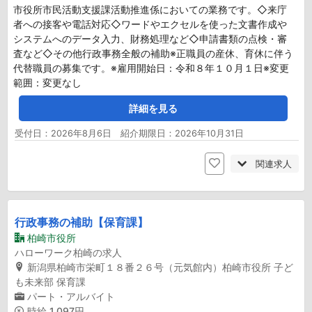
市役所市民活動支援課活動推進係においての業務です。◇来庁
者への接客や電話対応◇ワードやエクセルを使った文書作成や
システムへのデータ入力、財務処理など◇申請書類の点検・審
査など◇その他行政事務全般の補助※正職員の産休、育休に伴う
代替職員の募集です。※雇用開始日：令和８年１０月１日※変更
範囲：変更なし
詳細を見る
受付日：2026年8月6日 紹介期限日：2026年10月31日
関連求人
行政事務の補助【保育課】
柏崎市役所
ハローワーク柏崎の求人
新潟県柏崎市栄町１８番２６号（元気館内）柏崎市役所 子ど
も未来部 保育課
パート・アルバイト
時給
1,097円