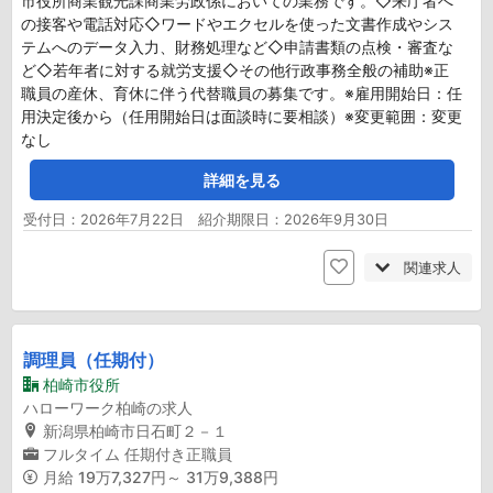
市役所商業観光課商業労政係においての業務です。◇来庁者へ
の接客や電話対応◇ワードやエクセルを使った文書作成やシス
テムへのデータ入力、財務処理など◇申請書類の点検・審査な
ど◇若年者に対する就労支援◇その他行政事務全般の補助※正
職員の産休、育休に伴う代替職員の募集です。※雇用開始日：任
用決定後から（任用開始日は面談時に要相談）※変更範囲：変更
なし
詳細を見る
受付日：2026年7月22日 紹介期限日：2026年9月30日
関連求人
調理員（任期付）
柏崎市役所
ハローワーク柏崎の求人
新潟県柏崎市日石町２－１
フルタイム
任期付き正職員
月給
19万7,327円～ 31万9,388円