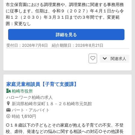
市立保育園における調理業務や、調理業務に関連する事務用務
に従事します。任期は、令和９（２０２７）年４月１日から令
和１２（２０３０）年３月３１日までの３年間です。変更範
囲：変更なし
詳細を見る
受付日：2026年7月6日 紹介期限日：2026年8月21日
関連求人
家庭児童相談員【子育て支援課】
柏崎市役所
ハローワーク柏崎の求人
新潟県柏崎市栄町１８－２６柏崎市元気館
パート・アルバイト
時給
1,610円
○１８歳以下の子どもとその家庭が抱える子育ての不安、不登
校、虐待、発達などの悩みに関する相談への対応○その他課長