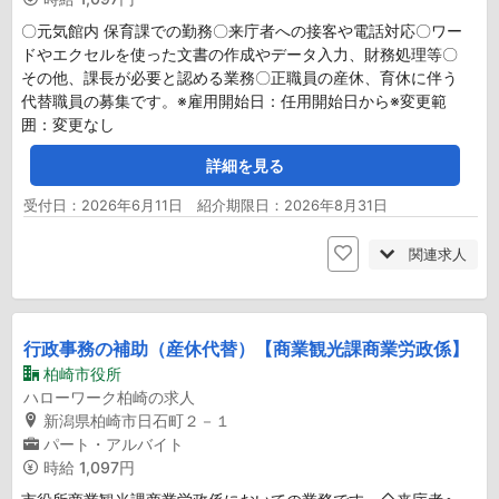
〇元気館内 保育課での勤務〇来庁者への接客や電話対応〇ワー
ドやエクセルを使った文書の作成やデータ入力、財務処理等〇
その他、課長が必要と認める業務〇正職員の産休、育休に伴う
代替職員の募集です。※雇用開始日：任用開始日から※変更範
囲：変更なし
詳細を見る
受付日：2026年6月11日 紹介期限日：2026年8月31日
関連求人
行政事務の補助（産休代替）【商業観光課商業労政係】
柏崎市役所
ハローワーク柏崎の求人
新潟県柏崎市日石町２－１
パート・アルバイト
時給
1,097円