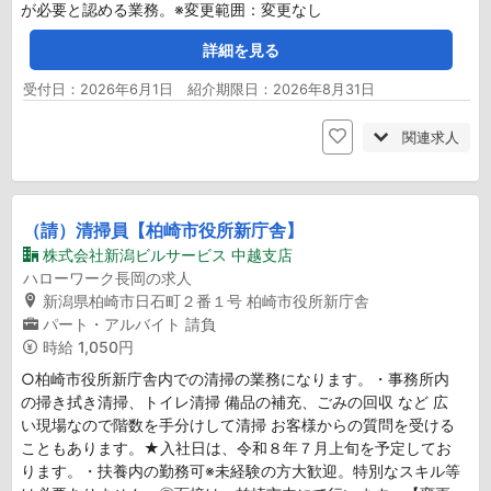
が必要と認める業務。※変更範囲：変更なし
詳細を見る
受付日：2026年6月1日 紹介期限日：2026年8月31日
関連求人
（請）清掃員【柏崎市役所新庁舎】
株式会社新潟ビルサービス 中越支店
ハローワーク長岡の求人
新潟県柏崎市日石町２番１号 柏崎市役所新庁舎
パート・アルバイト
請負
時給
1,050円
○柏崎市役所新庁舎内での清掃の業務になります。・事務所内
の掃き拭き清掃、トイレ清掃 備品の補充、ごみの回収 など 広
い現場なので階数を手分けして清掃 お客様からの質問を受ける
こともあります。★入社日は、令和８年７月上旬を予定してお
ります。・扶養内の勤務可※未経験の方大歓迎。特別なスキル等