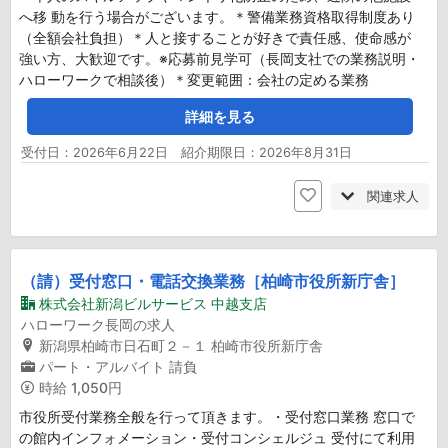
へ移 動を行う場合がございます。＊警備業務資格取得制度あり
（全額会社負担）＊人と接することが好きで責任感、使命感が
強い方、大歓迎です。※応募前見学可（長岡支社での業務説明・
ハローワークで相談後）＊変更範囲：会社の定める業務
詳細を見る
受付日：2026年6月22日 紹介期限日：2026年8月31日
関連求人
（請）受付窓口・電話交換業務［柏崎市役所新庁舎］
株式会社新潟ビルサービス 中越支店
ハローワーク長岡の求人
新潟県柏崎市日石町２－１ 柏崎市役所新庁舎
パート・アルバイト
請負
時給
1,050円
市役所受付業務全般を行って頂きます。・受付窓口業務 窓口で
の館内インフォメーション・受付コンシェルジュ 受付にて利用