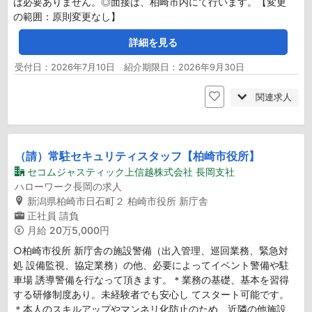
は必要ありません。◎面接は、柏崎市内にて行います。【変更
の範囲：原則変更なし】
詳細を見る
受付日：2026年7月10日 紹介期限日：2026年9月30日
関連求人
（請）常駐セキュリティスタッフ【柏崎市役所】
セコムジャスティック上信越株式会社 長岡支社
ハローワーク長岡の求人
新潟県柏崎市日石町２ 柏崎市役所 新庁舎
正社員
請負
月給
20万5,000円
○柏崎市役所 新庁舎の施設警備（出入管理、巡回業務、緊急対
処 設備監視、協定業務）の他、必要によってイベント警備や駐
車場 誘導警備を行なって頂きます。＊業務の基礎、基本を習得
する研修制度あり。未経験者でも安心し てスタート可能です。
＊本人のスキルアップやマンネリ化防止のため、近隣の他施設