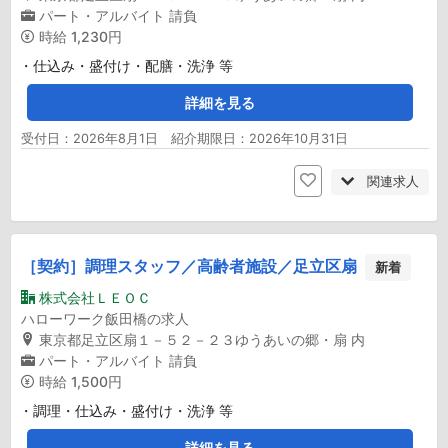
パート・アルバイト
請負
時給
1,230円
・仕込み・盛付け・配膳・洗浄 等
詳細を見る
受付日：2026年8月1日 紹介期限日：2026年10月31日
関連求人
［契約］調理スタッフ／高齢者施設／足立区扇
新着
株式会社ＬＥＯＣ
ハローワーク飯田橋の求人
東京都足立区扇１－５２－２３ゆうあいの郷・扇 内
パート・アルバイト
請負
時給
1,500円
・調理・仕込み・盛付け・洗浄 等
詳細を見る