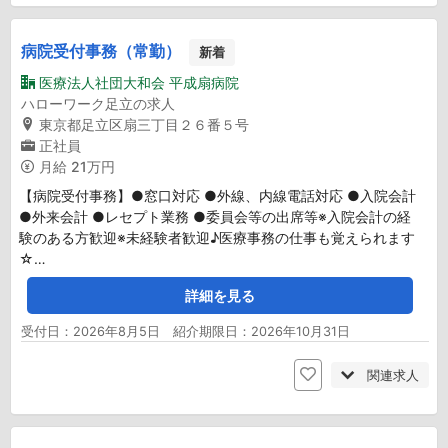
病院受付事務（常勤）
新着
医療法人社団大和会 平成扇病院
ハローワーク足立の求人
東京都足立区扇三丁目２６番５号
正社員
月給
21万円
【病院受付事務】●窓口対応 ●外線、内線電話対応 ●入院会計
●外来会計 ●レセプト業務 ●委員会等の出席等※入院会計の経
験のある方歓迎※未経験者歓迎♪医療事務の仕事も覚えられます
☆…
詳細を見る
受付日：2026年8月5日 紹介期限日：2026年10月31日
関連求人