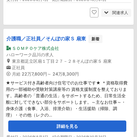
関連求人
介護職／正社員／そんぽの家Ｓ 扇東
新着
ＳＯＭＰＯケア株式会社
ハローワーク品川の求人
東京都足立区扇１丁目２７－２８そんぽの家Ｓ 扇東
正社員
月給
22万7,800円～ 24万8,300円
★サービス付き高齢者向け住宅でのお仕事です★ ＊資格取得費
用の一部補助や受験対策講座等の 資格支援制度を整えておりま
す。高齢者の「普通の生活」をサポートするため、日常生活全
般に対してできない部分をサポートします。～主なお仕事～・
身体介護（食事、入浴、排泄介助）・生活援助（掃除、調
理）・その他（レクの…
詳細を見る