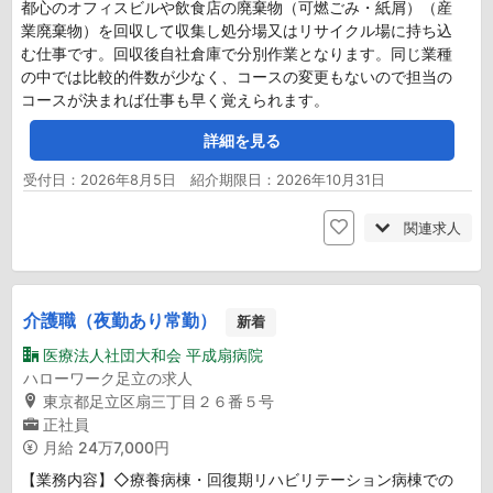
都心のオフィスビルや飲食店の廃棄物（可燃ごみ・紙屑）（産
業廃棄物）を回収して収集し処分場又はリサイクル場に持ち込
む仕事です。回収後自社倉庫で分別作業となります。同じ業種
の中では比較的件数が少なく、コースの変更もないので担当の
コースが決まれば仕事も早く覚えられます。
詳細を見る
受付日：2026年8月5日 紹介期限日：2026年10月31日
関連求人
介護職（夜勤あり常勤）
新着
医療法人社団大和会 平成扇病院
ハローワーク足立の求人
東京都足立区扇三丁目２６番５号
正社員
月給
24万7,000円
【業務内容】◇療養病棟・回復期リハビリテーション病棟での