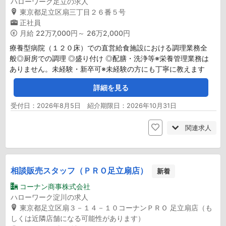
ハローワーク足立の求人
東京都足立区扇三丁目２６番５号
正社員
月給
22万7,000円～ 26万2,000円
療養型病院（１２０床）での直営給食施設における調理業務全
般◎厨房での調理 ◎盛り付け ◎配膳・洗浄等※栄養管理業務は
ありません。未経験・新卒可※未経験の方にも丁寧に教えます
詳細を見る
受付日：2026年8月5日 紹介期限日：2026年10月31日
関連求人
相談販売スタッフ（ＰＲＯ足立扇店）
新着
コーナン商事株式会社
ハローワーク淀川の求人
東京都足立区扇３－１４－１０コーナンＰＲＯ 足立扇店（も
しくは近隣店舗になる可能性があります）