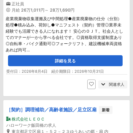
正社員
月給
26万1,011円～ 28万1,690円
産業廃棄物収集運搬及び中間処理●産業廃棄物の仕分（分別）
処理●積み込み、荷卸し●マニフェスト（契約）管理◎業界未
経験でも活躍できる人になれます！ 安心のＯＪＴ。社会人とし
てのマナーが一から学べる会社です。◎資格取得支援制度あり
◎自転車・バイク通勤可◎フォークリフト、建設機械車両資格
あれば尚可…
詳細を見る
受付日：2026年8月4日 紹介期限日：2026年10月31日
関連求人
［契約］調理補助／高齢者施設／足立区扇
新着
株式会社ＬＥＯＣ
ハローワーク飯田橋の求人
東京都足立区扇１－５２－２３ゆうあいの郷・扇 内