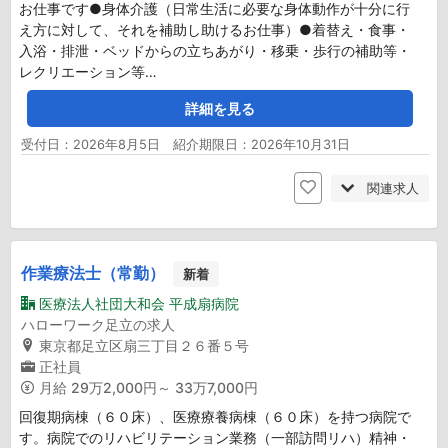
お仕事です●身体介護（日常生活に必要な身体動作が十分に行
え方に対して、それを補助し助けるお仕事）●着替え・食事・
入浴・排泄・ベッドからの立ちあがり・移乗・歩行の補助等・
レクリエーション等…
詳細を見る
受付日：2026年8月5日 紹介期限日：2026年10月31日
関連求人
作業療法士（常勤）
新着
医療法人社団大和会 平成扇病院
ハローワーク足立の求人
東京都足立区扇三丁目２６番５号
正社員
月給
29万2,000円～ 33万7,000円
回復期病棟（６０床）、医療療養病棟（６０床）を持つ病院で
す。病院でのリハビリテーション業務（一部訪問リハ）精神・