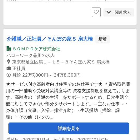
関連求人
介護職／正社員／そんぽの家Ｓ 扇大橋
新着
ＳＯＭＰＯケア株式会社
ハローワーク品川の求人
東京都足立区扇１－１５－８そんぽの家Ｓ 扇大橋
正社員
月給
22万7,800円～ 24万8,300円
★サービス付き高齢者向け住宅でのお仕事です★ ＊資格取得費
用の一部補助や受験対策講座等の 資格支援制度を整えておりま
す。高齢者の「普通の生活」をサポートするため、日常生活全
般に対してできない部分をサポートします。～主なお仕事～・
身体介護（食事、入浴、排泄介助）・生活援助（掃除、調
理）・その他（レクの…
詳細を見る
受付日：2026年8月1日 紹介期限日：2026年10月31日