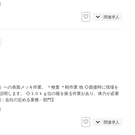
日
関連求人
への表面メッキ作業。 ＊検査 ＊軽作業 他 ◇面接時に現場を
説明します。 ◇１０ｋｇ位の籠を振る作業があり、体力が必要
囲：会社の定める業務・部門】
日
関連求人