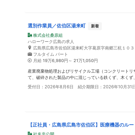
選別作業員／佐伯区湯来町
新着
株式会社桑原組
ハローワーク広島の求人
広島県広島市佐伯区湯来町大字葛原字南郷三杭１０３
フルタイム
パート
月給
19万6,980円～ 21万1,050円
産業廃棄物処理およびリサイクル工場（コンクリートリ
て、破砕された製品の中に混じっている鉄くず、木くず
受付日：2026年8月6日 紹介期限日：2026年10月31
【正社員・広島県広島市佐伯区】医療機器のルー
社名非公開