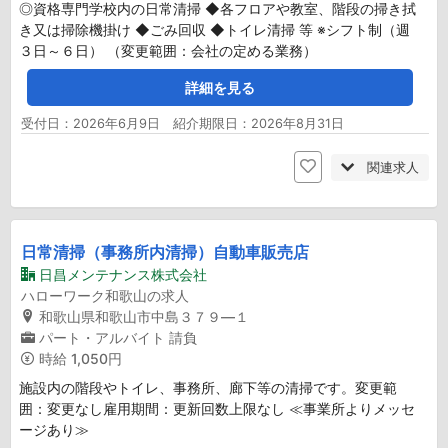
◎資格専門学校内の日常清掃 ◆各フロアや教室、階段の掃き拭
き又は掃除機掛け ◆ごみ回収 ◆トイレ清掃 等 ※シフト制（週
３日～６日） （変更範囲：会社の定める業務）
詳細を見る
受付日：2026年6月9日 紹介期限日：2026年8月31日
関連求人
日常清掃（事務所内清掃）自動車販売店
日昌メンテナンス株式会社
ハローワーク和歌山の求人
和歌山県和歌山市中島３７９―１
パート・アルバイト
請負
時給
1,050円
施設内の階段やトイレ、事務所、廊下等の清掃です。変更範
囲：変更なし雇用期間：更新回数上限なし ≪事業所よりメッセ
ージあり≫