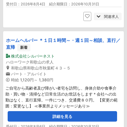
受付日：2026年8月4日 紹介期限日：2026年10月31日
関連求人
ホームヘルパー ＊１日１時間～・週１回～相談、直行／
直帰
新着
株式会社シルバーネスト
ハローワーク和歌山の求人
和歌山県和歌山市秋葉町４３－５
パート・アルバイト
時給
1,120円～ 1,380円
ご自宅から高齢者及び障がい者宅を訪問し、身体介助や食事介
助・買い物・清掃など日常生活のお世話をします＊会社への出
勤はなく、直行直帰。一件につき、交通費８０円。 【変更の範
囲：変更なし】 ≪事業所よりメッセージあり≫
詳細を見る
受付日：2026年8月6日 紹介期限日：2026年10月31日