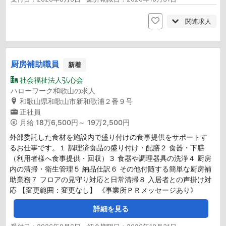
関連求人
厨房補助職員
新着
社会福祉法人弘心会
ハローワーク和歌山の求人
和歌山県和歌山市新和歌浦２番９号
正社員
月給
18万6,500円～ 19万2,500円
外部委託した食材を施設内で盛り付けの食事提供をサポートす
るお仕事です。１ 調理済食品の盛り付け・配膳２ 食器・下膳
（利用者様へ食事提供・回収）３ 食器や調理器具の洗浄４ 厨房
内の清掃・衛生管理５ 納品仕訳６ その他付随する簡単な厨房補
助業務７ フロアの見守り対応と日常清掃８ 入居者との声掛け対
応 【変更範囲：変更なし】 《事業所ＰＲメッセージあり》
詳細を見る