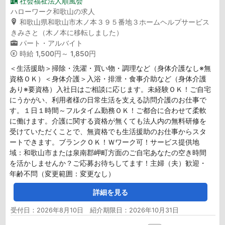
社会福祉法人順風会
ハローワーク和歌山の求人
和歌山県和歌山市木ノ本３９５番地３ホームヘルプサービス
きみさと（木ノ本に移転しました）
パート・アルバイト
時給
1,500円～ 1,850円
＜生活援助＞掃除・洗濯・買い物・調理など（身体介護なし※無
資格ＯＫ）＜身体介護＞入浴・排泄・食事介助など（身体介護
あり※要資格）入社日はご相談に応じます。未経験ＯＫ！ご自宅
にうかがい、利用者様の日常生活を支える訪問介護のお仕事で
す。１日１時間～フルタイム勤務ＯＫ！ご都合に合わせて柔軟
に働けます。介護に関する資格が無くても法人内の無料研修を
受けていただくことで、無資格でも生活援助のお仕事からスタ
ートできます。ブランクＯＫ！Ｗワーク可！サービス提供地
域：和歌山市または泉南郡岬町方面のご自宅あなたの空き時間
を活かしませんか？ご応募お待ちしてます！主婦（夫）歓迎・
年齢不問（変更範囲：変更なし）
詳細を見る
受付日：2026年8月10日 紹介期限日：2026年10月31日