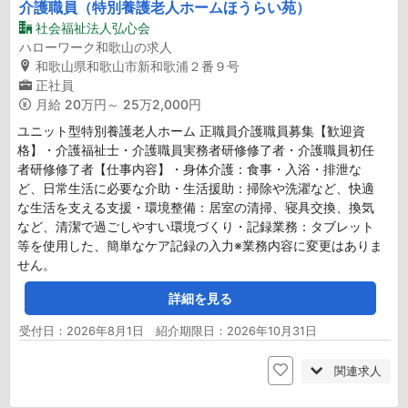
介護職員（特別養護老人ホームほうらい苑）
社会福祉法人弘心会
ハローワーク和歌山の求人
和歌山県和歌山市新和歌浦２番９号
正社員
月給
20万円～ 25万2,000円
ユニット型特別養護老人ホーム 正職員介護職員募集【歓迎資
格】・介護福祉士・介護職員実務者研修修了者・介護職員初任
者研修修了者【仕事内容】・身体介護：食事・入浴・排泄な
ど、日常生活に必要な介助・生活援助：掃除や洗濯など、快適
な生活を支える支援・環境整備：居室の清掃、寝具交換、換気
など、清潔で過ごしやすい環境づくり・記録業務：タブレット
等を使用した、簡単なケア記録の入力※業務内容に変更はありま
せん。
詳細を見る
受付日：2026年8月1日 紹介期限日：2026年10月31日
関連求人