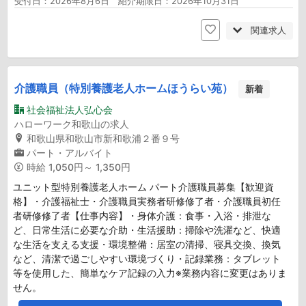
受付日：2026年8月6日 紹介期限日：2026年10月31日
関連求人
介護職員（特別養護老人ホームほうらい苑）
新着
社会福祉法人弘心会
ハローワーク和歌山の求人
和歌山県和歌山市新和歌浦２番９号
パート・アルバイト
時給
1,050円～ 1,350円
ユニット型特別養護老人ホーム パート介護職員募集【歓迎資
格】・介護福祉士・介護職員実務者研修修了者・介護職員初任
者研修修了者【仕事内容】・身体介護：食事・入浴・排泄な
ど、日常生活に必要な介助・生活援助：掃除や洗濯など、快適
な生活を支える支援・環境整備：居室の清掃、寝具交換、換気
など、清潔で過ごしやすい環境づくり・記録業務：タブレット
等を使用した、簡単なケア記録の入力※業務内容に変更はありま
せん。