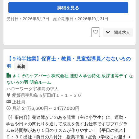
詳細を見る
受付日：2026年8月7日 紹介期限日：2026年10月31日
関連求人
【９時半始業】保育士・教員・児童指導員／なないろの
羽
新着
きくぞのケアパーク株式会社 運動＆学習特化 放課後等デイ な
ないろの羽 明倫ルーム
ハローワーク宇和島の求人
愛媛県宇和島市新田町１－１－３０
正社員
月給
21万6,600円～ 24万7,000円
【仕事内容】発達障がいのある児童（主に小学生）に、運動・
学習や日々の関わりを通して成長を促すお仕事です◎プログラ
ム＆時間割があり１日のリズムが作りやすい！【平日の流れ】
９：３０出社→前日の片付け、授業準備→昼食→学校にお迎え→