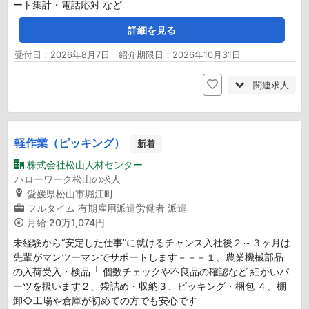
ート集計・電話応対 など
詳細を見る
受付日：2026年8月7日 紹介期限日：2026年10月31日
関連求人
軽作業（ピッキング）
新着
株式会社松山人材センター
ハローワーク松山の求人
愛媛県松山市堀江町
フルタイム
有期雇用派遣労働者
派遣
月給
20万1,074円
未経験から“安定した仕事”に就けるチャンス入社後２～３ヶ月は
先輩がマンツーマンでサポートします－－－１、農業機械部品
の入荷受入・検品 └ 個数チェックや不良品の確認など 細かいパ
ーツを扱います２、袋詰め・収納３、ピッキング・梱包 ４、棚
卸◇工場や倉庫が初めての方でも安心です