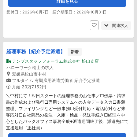
詳細を見る
受付日：2026年8月7日 紹介期限日：2026年10月31日
関連求人
経理事務【紹介予定派遣】
新着
テンプスタッフフォーラム株式会社 松山支店
ハローワーク松山の求人
愛媛県松山市中村
フルタイム
有期雇用派遣労働者
紹介予定派遣
月給
20万7,152円
＼中村にて！即日スタートの経理事務のお仕事／□伝票・請求
書の作成および発行□専用システムへの入金データ入力□書類
整理、ファイリングなど一般事務□受付対応・電話応対など来
客応対□自社商品の発注・入庫・検品・発送手続き□経理を中
心としたバックオフィス事務全般※派遣期間終了後、派遣先にて
直接雇用（正社員）…