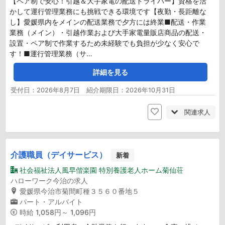
【ペア制で安心！引越＆大手家電の配送ドライバー】資格を活
かして運行管理業務にも挑戦できる環境です【夜勤・長距離な
し】愛媛県内をメインの配送業務で夕方には終業■配送・作業
業務（メイン）・引越作業および大手家電量販店商品の配送・
設置・ペア制で作業するため未経験でも負担が少なく安心で
す！■運行管理業務（サ…
詳細を見る
受付日：2026年8月7日 紹介期限日：2026年10月31日
関連求人
介護職員（デイサービス）
新着
社会福祉法人風早偕楽園 特別養護老人ホーム菊仙荘
ハローワーク今治の求人
愛媛県今治市菊間町種３５６０番地５
パート・アルバイト
時給
1,058円～ 1,096円