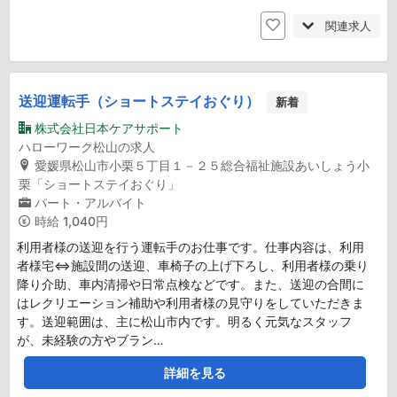
関連求人
送迎運転手（ショートステイおぐり）
新着
株式会社日本ケアサポート
ハローワーク松山の求人
愛媛県松山市小栗５丁目１－２５総合福祉施設あいしょう小
栗「ショートステイおぐり」
パート・アルバイト
時給
1,040円
利用者様の送迎を行う運転手のお仕事です。仕事内容は、利用
者様宅⇔施設間の送迎、車椅子の上げ下ろし、利用者様の乗り
降り介助、車内清掃や日常点検などです。また、送迎の合間に
はレクリエーション補助や利用者様の見守りをしていただきま
す。送迎範囲は、主に松山市内です。明るく元気なスタッフ
が、未経験の方やブラン…
詳細を見る