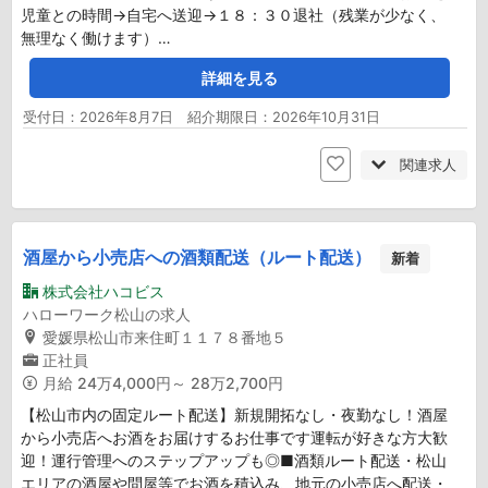
児童との時間→自宅へ送迎→１８：３０退社（残業が少なく、
無理なく働けます）…
詳細を見る
受付日：2026年8月7日 紹介期限日：2026年10月31日
関連求人
酒屋から小売店への酒類配送（ルート配送）
新着
株式会社ハコビス
ハローワーク松山の求人
愛媛県松山市来住町１１７８番地５
正社員
月給
24万4,000円～ 28万2,700円
【松山市内の固定ルート配送】新規開拓なし・夜勤なし！酒屋
から小売店へお酒をお届けするお仕事です運転が好きな方大歓
迎！運行管理へのステップアップも◎■酒類ルート配送・松山
エリアの酒屋や問屋等でお酒を積込み、地元の小売店へ配送・