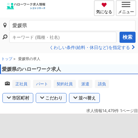
気になる
メニュー
検索
くわしい条件(給料・休日など)を指定する
トップ
愛媛県の求人
愛媛県のハローワーク求人
正社員
パート
契約社員
派遣
請負
市区町村
こだわり
並べ替え
求人情報14,479件 1ページ目