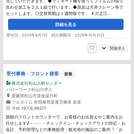
当していただきます。◆ラミネート機を使ってフィルムの張り
合わせ加工を２人１組で行います。◆原反は天井クレーン等で
セットします。◎交替周期は１週間毎です。 ＃川之江…
詳細を見る
受付日：2026年8月7日 紹介期限日：2026年10月31日
関連求人
受付事務・フロント接客
新着
株式会社松山人材センター
ハローワーク松山の求人
愛媛県松山市道後湯月町
フルタイム
有期雇用派遣労働者
派遣
月給
19万6,992円
旅館のフロントカウンターで、お客様のお出迎えやご案内をお
任せします♪－－－・チェックイン・チェックアウトの対応・お
会計、予約管理などの事務処理・観光地や施設のご案内 └「お