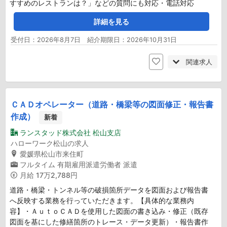
すすめのレストランは？」などの質問にも対応・電話対応
詳細を見る
受付日：2026年8月7日 紹介期限日：2026年10月31日
関連求人
ＣＡＤオペレーター（道路・橋梁等の図面修正・報告書
作成）
新着
ランスタッド株式会社 松山支店
ハローワーク松山の求人
愛媛県松山市来住町
フルタイム
有期雇用派遣労働者
派遣
月給
17万2,788円
道路・橋梁・トンネル等の破損箇所データを図面および報告書
へ反映する業務を行っていただきます。【具体的な業務内
容】・ＡｕｔｏＣＡＤを使用した図面の書き込み・修正（既存
図面を基にした修繕箇所のトレース・データ更新）・報告書作