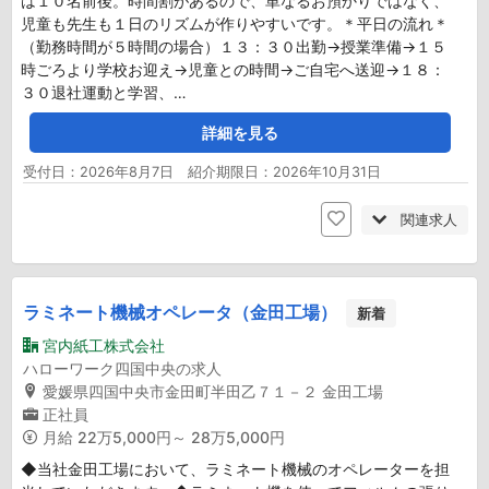
は１０名前後。時間割があるので、単なるお預かりではなく、
児童も先生も１日のリズムが作りやすいです。＊平日の流れ＊
（勤務時間が５時間の場合）１３：３０出勤→授業準備→１５
時ごろより学校お迎え→児童との時間→ご自宅へ送迎→１８：
３０退社運動と学習、…
詳細を見る
受付日：2026年8月7日 紹介期限日：2026年10月31日
関連求人
ラミネート機械オペレータ（金田工場）
新着
宮内紙工株式会社
ハローワーク四国中央の求人
愛媛県四国中央市金田町半田乙７１－２ 金田工場
正社員
月給
22万5,000円～ 28万5,000円
◆当社金田工場において、ラミネート機械のオペレーターを担