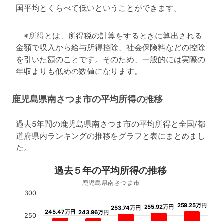
国平均とくらべて低いということができます。
※所得とは、所得税の計算をするときに算出される
金額で収入から給与所得控除、社会保険料などの控除
を引いた額のことです。そのため、一般的には実際の
年収よりも低めの数値になります。
鹿児島県南さつま市の平均所得の推移
過去5年間の鹿児島県南さつま市の平均所得と全国/都
道府県内ランキングの推移をグラフと表にまとめまし
た。
過去５年の平均所得の推移
鹿児島県南さつま市
300
259.25万円
259.25万円
255.92万円
255.92万円
253.74万円
253.74万円
245.47万円
245.47万円
243.96万円
243.96万円
250