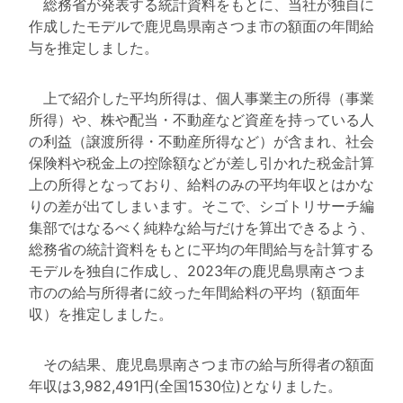
総務省が発表する統計資料をもとに、当社が独自に
作成したモデルで鹿児島県南さつま市の額面の年間給
与を推定しました。
上で紹介した平均所得は、個人事業主の所得（事業
所得）や、株や配当・不動産など資産を持っている人
の利益（譲渡所得・不動産所得など）が含まれ、社会
保険料や税金上の控除額などが差し引かれた税金計算
上の所得となっており、給料のみの平均年収とはかな
りの差が出てしまいます。そこで、シゴトリサーチ編
集部ではなるべく純粋な給与だけを算出できるよう、
総務省の統計資料をもとに平均の年間給与を計算する
モデルを独自に作成し、2023年の鹿児島県南さつま
市のの給与所得者に絞った年間給料の平均（額面年
収）を推定しました。
その結果、鹿児島県南さつま市の給与所得者の額面
年収は3,982,491円(全国1530位)となりました。