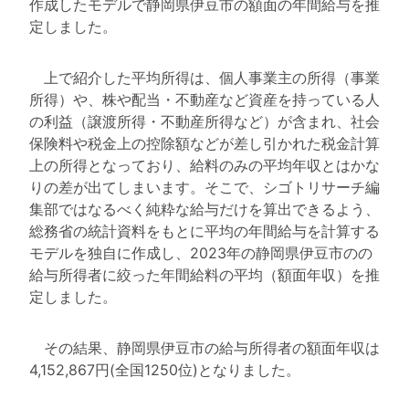
作成したモデルで静岡県伊豆市の額面の年間給与を推
定しました。
上で紹介した平均所得は、個人事業主の所得（事業
所得）や、株や配当・不動産など資産を持っている人
の利益（譲渡所得・不動産所得など）が含まれ、社会
保険料や税金上の控除額などが差し引かれた税金計算
上の所得となっており、給料のみの平均年収とはかな
りの差が出てしまいます。そこで、シゴトリサーチ編
集部ではなるべく純粋な給与だけを算出できるよう、
総務省の統計資料をもとに平均の年間給与を計算する
モデルを独自に作成し、2023年の静岡県伊豆市のの
給与所得者に絞った年間給料の平均（額面年収）を推
定しました。
その結果、静岡県伊豆市の給与所得者の額面年収は
4,152,867円(全国1250位)となりました。