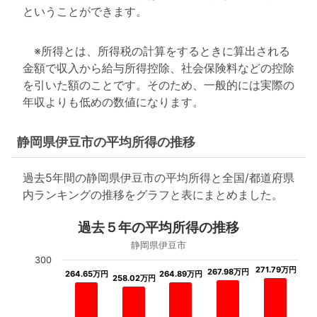
ということができます。
※所得とは、所得税の計算をするときに算出される
金額で収入から給与所得控除、社会保険料などの控除
を引いた額のことです。そのため、一般的には実際の
年収よりも低めの数値になります。
静岡県伊豆市の平均所得の推移
過去5年間の静岡県伊豆市の平均所得と全国/都道府県
内ランキングの推移をグラフと表にまとめました。
過去５年の平均所得の推移
静岡県伊豆市
300
271.79万円
271.79万円
267.98万円
267.98万円
264.65万円
264.65万円
264.89万円
264.89万円
258.02万円
258.02万円