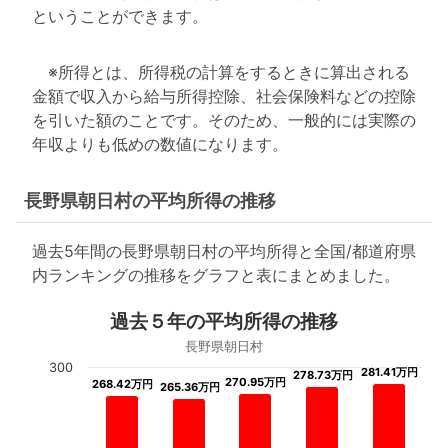
ということができます。
※所得とは、所得税の計算をするときに算出される
金額で収入から給与所得控除、社会保険料などの控除
を引いた額のことです。そのため、一般的には実際の
年収よりも低めの数値になります。
長野県朝日村の平均所得の推移
過去5年間の長野県朝日村の平均所得と全国/都道府県
内ランキングの推移をグラフと表にまとめました。
過去５年の平均所得の推移
長野県朝日村
300
281.41万円
281.41万円
278.73万円
278.73万円
270.95万円
270.95万円
268.42万円
268.42万円
265.36万円
265.36万円